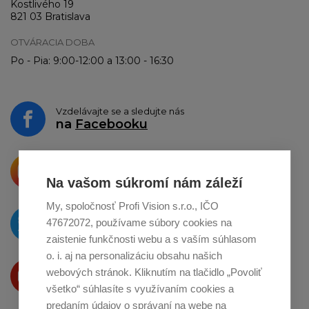
Kostlivého 19
821 03 Bratislava
OTVÁRACIA DOBA
Po - Pia: 9:00-12:00 a 13:00 - 16:30
Vzdelávajte se a sledujte nás
na
Facebooku
Krásne produkty si priamo hovoria
o zdieľanie na
Instagrame
Na vašom súkromí nám záleží
My, spoločnosť Profi Vision s.r.o., IČO
O novinkách píšeme
47672072, používame súbory cookies na
na
Twitteri
zaistenie funkčnosti webu a s vaším súhlasom
o. i. aj na personalizáciu obsahu našich
Produkty Vám predstavujeme
webových stránok. Kliknutím na tlačidlo „Povoliť
na
Youtube
všetko“ súhlasíte s využívaním cookies a
predaním údajov o správaní na webe na