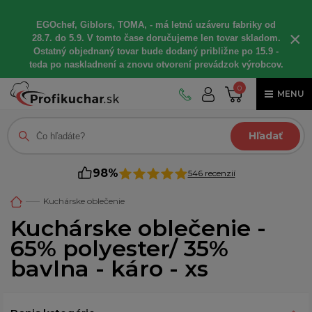
EGOchef, Giblors, TOMA, - má letnú uzáveru fabriky od
×
28.7. do 5.9. V tomto čase doručujeme len tovar skladom.
Ostatný objednaný tovar bude dodaný približne po 15.9 -
teda po naskladnení a znovu otvorení prevádzok výrobcov.
0
MENU
Hľadať
98%
546 recenzií
Kuchárske oblečenie
Kuchárske oblečenie -
65% polyester/ 35%
bavlna - káro - xs