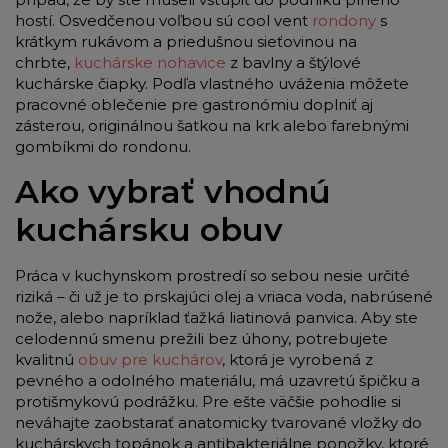
hostí. Osvedčenou voľbou sú cool vent
rondony
s
krátkym rukávom a priedušnou sieťovinou na
chrbte,
kuchárske nohavice
z bavlny a štýlové
kuchárske čiapky. Podľa vlastného uváženia môžete
pracovné oblečenie pre gastronómiu doplniť aj
zásterou, originálnou šatkou na krk alebo farebnými
gombíkmi do rondonu.
Ako vybrať vhodnú
kuchársku obuv
Práca v kuchynskom prostredí so sebou nesie určité
riziká – či už je to prskajúci olej a vriaca voda, nabrúsené
nože, alebo napríklad ťažká liatinová panvica. Aby ste
celodennú smenu prežili bez úhony, potrebujete
kvalitnú
obuv pre kuchárov
, ktorá je vyrobená z
pevného a odolného materiálu, má uzavretú špičku a
protišmykovú podrážku. Pre ešte väčšie pohodlie si
neváhajte zaobstarať anatomicky tvarované vložky do
kuchárskych topánok a antibakteriálne ponožky, ktoré