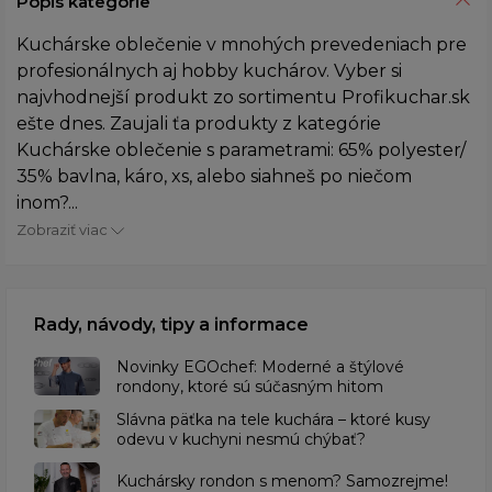
Popis kategórie
Kuchárske oblečenie v mnohých prevedeniach pre
profesionálnych aj hobby kuchárov. Vyber si
najvhodnejší produkt zo sortimentu Profikuchar.sk
ešte dnes. Zaujali ťa produkty z kategórie
Kuchárske oblečenie s parametrami: 65% polyester/
35% bavlna, káro, xs, alebo siahneš po niečom
inom?...
Zobraziť viac
Rady, návody, tipy a informace
Novinky EGOchef: Moderné a štýlové
rondony, ktoré sú súčasným hitom
Slávna päťka na tele kuchára – ktoré kusy
odevu v kuchyni nesmú chýbať?
Kuchársky rondon s menom? Samozrejme!