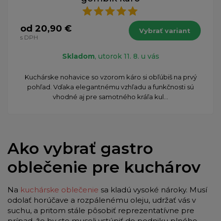
od 20,90 €
Vybrať variant
s DPH
Skladom
, utorok 11. 8. u vás
​Kuchárske nohavice so vzorom káro si obľúbiš na prvý
pohľad. Vďaka elegantnému vzhľadu a funkčnosti sú
vhodné aj pre samotného kráľa kul...
Ako vybrať gastro
oblečenie pre kuchárov
Na
kuchárske oblečenie
sa kladú vysoké nároky. Musí
odolať horúčave a rozpálenému oleju, udržať vás v
suchu, a pritom stále pôsobiť reprezentatívne pre
prípad, že by ste museli vstúpiť do podniku plného