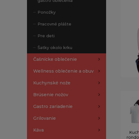
gastro oblečenia
Ponožky
Pracovné plášte
Pre deti
Šatky okolo krku
Čašnícke oblečenie
Wellness oblečenie a obuv
Kuchynské nože
Brúsenie nožov
Gastro zariadenie
Grilovanie
Káva
Kuch
rond