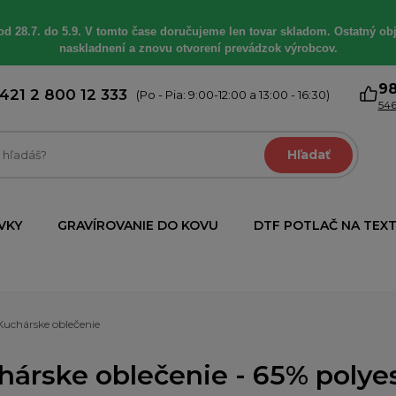
od 28.7. do 5.9. V tomto čase doručujeme len tovar skladom. Ostatný obj
naskladnení a znovu otvorení prevádzok výrobcov.
9
421 2 800 12 333
(Po - Pia: 9:00-12:00 a 13:00 - 16:30)
546
Hľadať
VKY
GRAVÍROVANIE DO KOVU
DTF POTLAČ NA TEXT
Kuchárske oblečenie
hárske oblečenie - 65% polyes