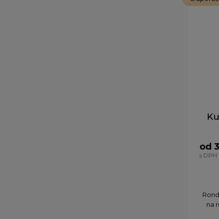
Ku
od 
s DPH
Rondo
na 