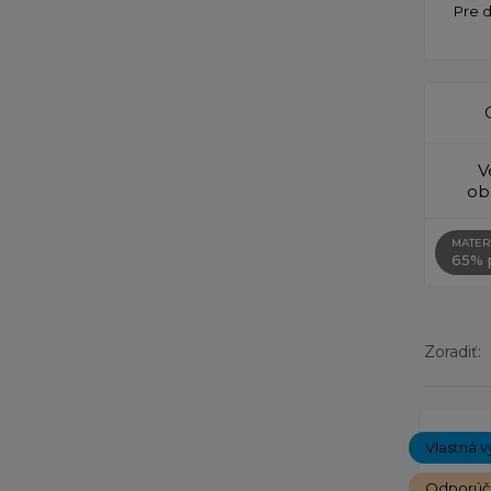
Pre 
V
ob
MATER
65% p
Zoradiť:
Zobrazený
Vlastná v
Odporú