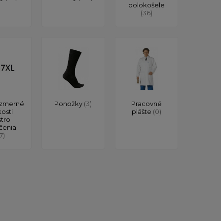
polokošele
(36)
zmerné
Ponožky
(3)
Pracovné
kosti
plášte
(0)
stro
čenia
17)