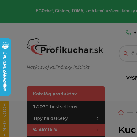
EGOchef, Giblors, TOMA, - má letnú uzáveru fabriky 
+
Nasýť svoj kulinársky inštinkt.
VÝŠI
Katalóg produktov
HODNOTENIE OBCHODU
TOP30 bestsellerov
Tipy na darčeky
Kuc
%
AKCIA %