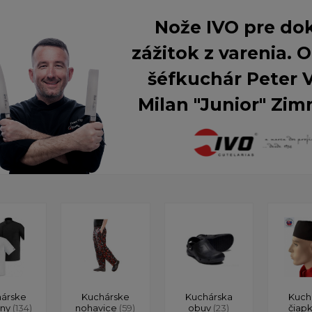
Nože IVO pre do
zážitok z varenia.
šéfkuchár Peter 
Milan "Junior" Zim
árske
Kuchárske
Kuchárska
Kuch
ony
(134)
nohavice
(59)
obuv
(23)
čiap