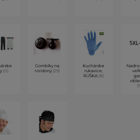
árske
Gombíky na
Kuchárske
Nadro
ty
(0)
rondony
(25)
rukavice,
veľ
RÚŠKA
(8)
ga
oble
(