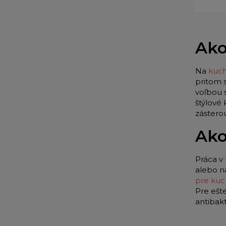
Ako
Na
kuch
pritom 
voľbou 
štýlové
zástero
Ako
Práca v 
alebo n
pre kuc
Pre ešt
antibak