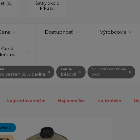
deti
(12)
Šatky okolo
krku
(2)
Cena
Dostupnosť
Výrobcovia
eľkosť
lečenia
IÁL
FARBA
VEĽKOSŤ OBLEČENIA
olyester/ 35% bavlna
béžová
xxxl
Najpredávanejšie
Najlacnejšie
Najdrahšie
Na
ch 1-1 z 1 záznamu.
ýšivka
čame