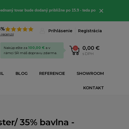
×
ednaný tovar bude dodaný približne po 15.9 - teda po
8%
Prihlásenie
Registrácia
 recenzií
0,00 €
Nakúp ešte za
100,00 €
a v
0
rámci SR máš dopravu zdarma.
s DPH
IL
BLOG
REFERENCIE
SHOWROOM
KONTAKT
ter/ 35% bavlna -