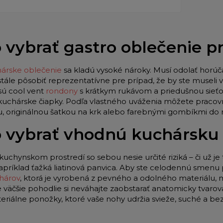
 vybrať gastro oblečenie 
árske oblečenie
sa kladú vysoké nároky. Musí odolať horúč
stále pôsobiť reprezentatívne pre prípad, že by ste museli
sú cool vent
rondony
s krátkym rukávom a priedušnou sieťo
 kuchárske čiapky. Podľa vlastného uváženia môžete pracov
u, originálnou šatkou na krk alebo farebnými gombíkmi do
 vybrať vhodnú kuchársku
kuchynskom prostredí so sebou nesie určité riziká – či už je 
apríklad ťažká liatinová panvica. Aby ste celodennú smenu p
hárov
, ktorá je vyrobená z pevného a odolného materiálu,
e väčšie pohodlie si neváhajte zaobstarať anatomicky tvar
teriálne ponožky, ktoré vaše nohy udržia svieže, suché a be