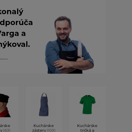
konalý
 Odporúča
Varga a
nýkoval.
árske
Kuchárske
Kuchárske
ky
(63)
zástery
(109)
tričká a