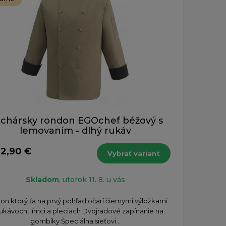
chársky rondon EGOchef béžový s
lemovaním - dlhý rukáv
32,90 €
Vybrať variant
Skladom
, utorok 11. 8. u vás
n ktorý ťa na prvý pohľad očarí čiernymi výložkami
rukávoch, límci a pleciach Dvojradové zapínanie na
gombíky Špeciálna sieťovi...