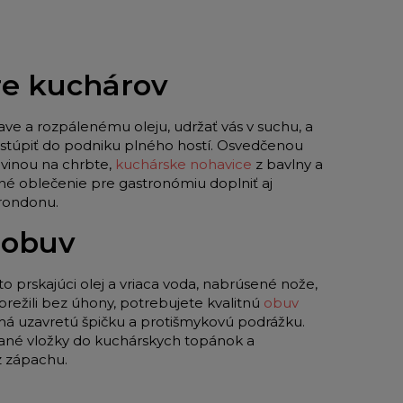
pre kuchárov
ave a rozpálenému oleju, udržať vás v suchu, a
 vstúpiť do podniku plného hostí. Osvedčenou
vinou na chrbte,
kuchárske nohavice
z bavlny a
né oblečenie pre gastronómiu doplniť aj
 rondonu.
 obuv
to prskajúci olej a vriaca voda, nabrúsené nože,
režili bez úhony, potrebujete kvalitnú
obuv
 má uzavretú špičku a protišmykovú podrážku.
ované vložky do kuchárskych topánok a
z zápachu.