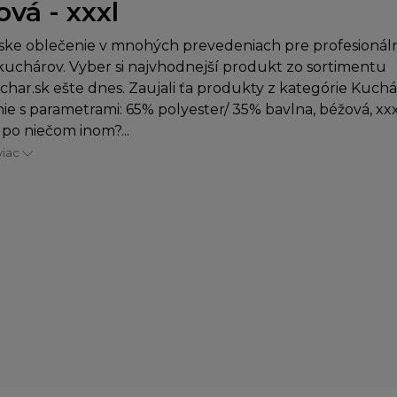
vá - xxxl
ke oblečenie v mnohých prevedeniach pre profesionáln
uchárov. Vyber si najvhodnejší produkt zo sortimentu
char.sk ešte dnes. Zaujali ťa produkty z kategórie Kuch
ie s parametrami: 65% polyester/ 35% bavlna, béžová, xxx
 po niečom inom?...
viac