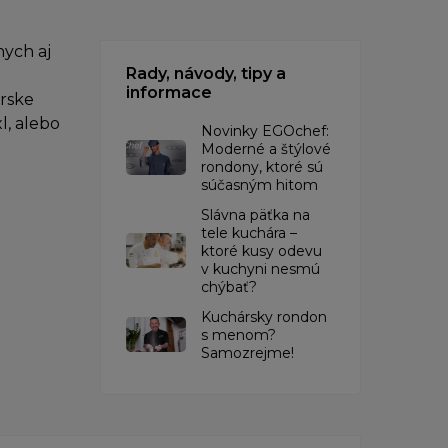
ych aj
Rady, návody, tipy a
informace
árske
l, alebo
Novinky EGOchef:
Moderné a štýlové
rondony, ktoré sú
súčasným hitom
Slávna päťka na
tele kuchára –
ktoré kusy odevu
v kuchyni nesmú
chýbať?
Kuchársky rondon
s menom?
Samozrejme!