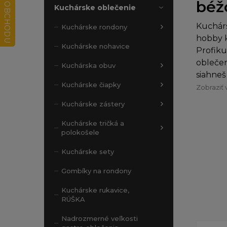
béžo
Kuchárske oblečenie
Kuchárs
Kuchárske rondony
hobby k
Kuchárske nohavice
Profiku
oblečen
Kuchárska obuv
siahneš
Kuchárske čiapky
Zobraziť 
Kuchárske zástery
Kuchárske tričká a
polokošele
Kuchárske sety
Gombíky na rondony
Kuchárske rukavice,
RÚŠKA
Nadrozmerné veľkosti