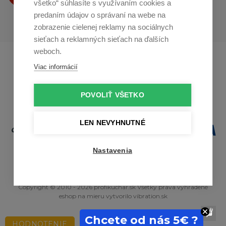
všetko“ súhlasíte s využívaním cookies a
predaním údajov o správaní na webe na
zobrazenie cielenej reklamy na sociálnych
sieťach a reklamných sieťach na ďalších
weboch.
Profikuchař.cz
Profikoch.at
Viac informácií
Profiszakacs.hu
POVOLIŤ VŠETKO
LEN NEVYHNUTNÉ
Nastavenia
Copyright © 2010 - 2026 profikuchar.sk Všetky práva vyhradené
eshop na mieru
vytvorilo
vibration.sk
Chcete od nás 5€ ?
HODNOTENIE