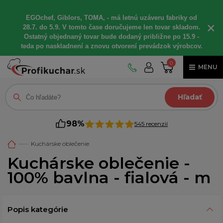
EGOchef, Giblors, TOMA, - má letnú uzáveru fabriky od
×
28.7. do 5.9. V tomto čase doručujeme len tovar skladom.
Ostatný objednaný tovar bude dodaný približne po 15.9 -
teda po naskladnení a znovu otvorení prevádzok výrobcov.
0
MENU
Hľadať
98%
545 recenzií
Kuchárske oblečenie
Kuchárske oblečenie -
100% bavlna - fialová - m
Popis kategórie