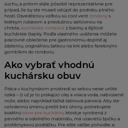
suchu, a pritom stále pôsobiť reprezentatívne pre
prípad, že by ste museli vstúpiť do podniku plného
hostí. Osvedčenou voľbou sú cool vent
rondony
s
krátkym rukávom a priedušnou sieťovinou na
chrbte,
kuchárske nohavice
z bavlny a štýlové
kuchárske čiapky. Podľa vlastného uváženia môžete
pracovné oblečenie pre gastronómiu doplniť aj
zásterou, originálnou šatkou na krk alebo farebnými
gombíkmi do rondonu.
Ako vybrať vhodnú
kuchársku obuv
Práca v kuchynskom prostredí so sebou nesie určité
riziká – či už je to prskajúci olej a vriaca voda, nabrúsené
nože, alebo napríklad ťažká liatinová panvica. Aby ste
celodennú smenu prežili bez úhony, potrebujete
kvalitnú
obuv pre kuchárov
, ktorá je vyrobená z
pevného a odolného materiálu, má uzavretú špičku a
protišmykovú podrážku. Pre ešte väčšie pohodlie si