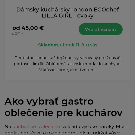
Dámsky kuchársky rondon EGOchef
LILLA GIRL - cvoky
od 45,00 €
Vybrať variant
s DPH
Skladom
, utorok 11. 8. u vás
Perfektne sadne každej žene, vytvarovaný pre ženskú
postavu, slim fit. Obľúbená talianska móda do kuchyne.
V krásnej farbe, ako stvoren...
Ako vybrať gastro
oblečenie pre kuchárov
Na
kuchárske oblečenie
sa kladú vysoké nároky. Musí
odolať horúčave a rozpálenému oleju, udržať vás v