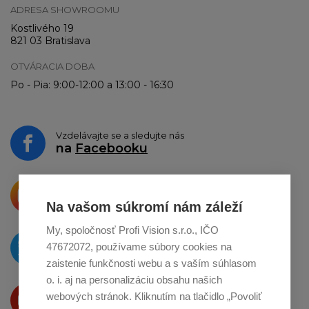
ADRESA SHOWROOMU
Kostlivého 19
821 03 Bratislava
OTVÁRACIA DOBA
Po - Pia: 9:00-12:00 a 13:00 - 16:30
Vzdelávajte se a sledujte nás
na
Facebooku
Krásne produkty si priamo hovoria
o zdieľanie na
Instagrame
Na vašom súkromí nám záleží
My, spoločnosť Profi Vision s.r.o., IČO
O novinkách píšeme
47672072, používame súbory cookies na
na
Twitteri
zaistenie funkčnosti webu a s vaším súhlasom
o. i. aj na personalizáciu obsahu našich
Produkty Vám predstavujeme
webových stránok. Kliknutím na tlačidlo „Povoliť
na
Youtube