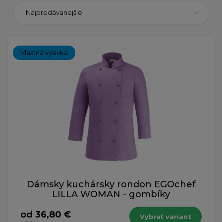
Najpredávanejšie
Vlastná výšivka
Dámsky kuchársky rondon EGOchef
LILLA WOMAN - gombíky
od 36,80 €
Vybrať variant