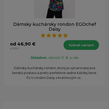
Dámsky kuchársky rondon EGOchef
Daisy
od 46,90 €
Vybrať variant
s DPH
Skladom
, utorok 11. 8. u vás
Dámsky kuchársky rondon, ktorý je vytvarovaný pre
ženskú postavu a preto perfektne sadne každej žene.
Čo ti rondon Daisy s kvetinovým vz...