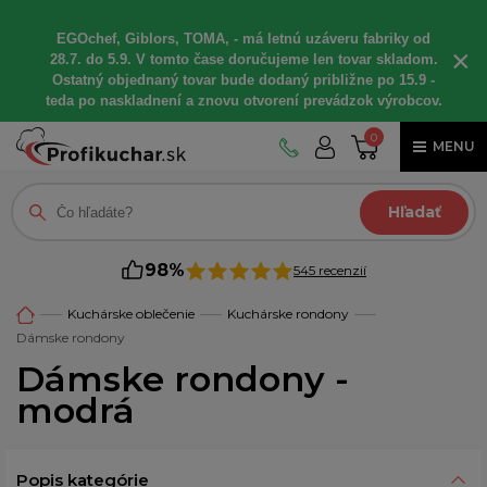
EGOchef, Giblors, TOMA, - má letnú uzáveru fabriky od
×
28.7. do 5.9. V tomto čase doručujeme len tovar skladom.
Ostatný objednaný tovar bude dodaný približne po 15.9 -
teda po naskladnení a znovu otvorení prevádzok výrobcov.
0
MENU
Hľadať
98%
545 recenzií
Kuchárske oblečenie
Kuchárske rondony
Dámske rondony
Dámske rondony -
modrá
Popis kategórie