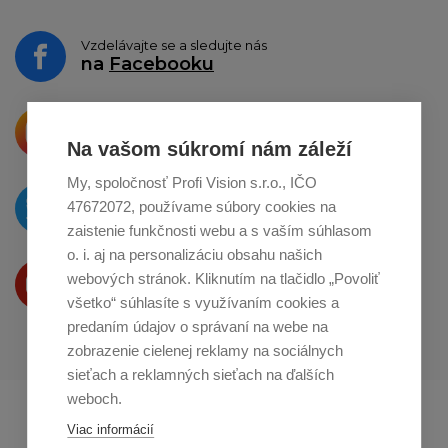
Vzdelávajte se a sledujte nás
na
Facebooku
Krásne produkty si priamo hovoria
o zdieľanie na
Instagrame
Na vašom súkromí nám záleží
My, spoločnosť Profi Vision s.r.o., IČO
O novinkách píšeme
47672072, používame súbory cookies na
na
Twitteri
zaistenie funkčnosti webu a s vaším súhlasom
o. i. aj na personalizáciu obsahu našich
Produkty Vám predstavujeme
webových stránok. Kliknutím na tlačidlo „Povoliť
na
Youtube
všetko“ súhlasíte s využívaním cookies a
predaním údajov o správaní na webe na
zobrazenie cielenej reklamy na sociálnych
sieťach a reklamných sieťach na ďalších
weboch.
Profikuchař.cz
Profikoch.at
Viac informácií
Profiszakacs.hu