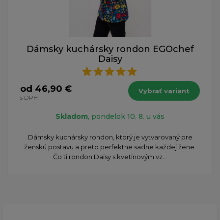
Dámsky kuchársky rondon EGOchef
Daisy
od 46,90 €
Vybrať variant
s DPH
Skladom
, pondelok 10. 8. u vás
Dámsky kuchársky rondon, ktorý je vytvarovaný pre
ženskú postavu a preto perfektne sadne každej žene.
Čo ti rondon Daisy s kvetinovým vz...