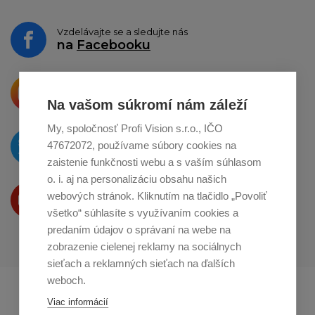
Vzdelávajte se a sledujte nás
na
Facebooku
Krásne produkty si priamo hovoria
o zdieľanie na
Instagrame
Na vašom súkromí nám záleží
My, spoločnosť Profi Vision s.r.o., IČO
O novinkách píšeme
47672072, používame súbory cookies na
na
Twitteri
zaistenie funkčnosti webu a s vaším súhlasom
o. i. aj na personalizáciu obsahu našich
Produkty Vám predstavujeme
webových stránok. Kliknutím na tlačidlo „Povoliť
na
Youtube
všetko“ súhlasíte s využívaním cookies a
predaním údajov o správaní na webe na
zobrazenie cielenej reklamy na sociálnych
sieťach a reklamných sieťach na ďalších
weboch.
Profikuchař.cz
Profikoch.at
Viac informácií
Profiszakacs.hu