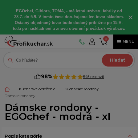
EGOchef, Giblors, TOMA, - má letnú uzáveru fabriky od
×
28.7. do 5.9. V tomto čase doručujeme len tovar skladom.
Ostatný objednaný tovar bude dodaný približne po 15.9 -
teda po naskladnení a znovu otvorení prevádzok výrobcov.
0
MENU
Hľadať
98%
545 recenzií
Kuchárske oblečenie
Kuchárske rondony
Dámske rondony
Dámske rondony -
EGOchef - modrá - xl
Popis kategórie