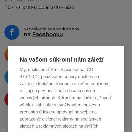
Po - Pia: 9:00-12:00 a 13:00 - 16:30
Vzdelávajte se a sledujte nás
na
Facebooku
Krásne produkty si priamo hovoria
o zdieľanie na
Instagrame
Na vašom súkromí nám záleží
My, spoločnosť Profi Vision s.r.o., IČO
O novinkách píšeme
47672072, používame súbory cookies na
na
Twitteri
zaistenie funkčnosti webu a s vaším súhlasom
o. i. aj na personalizáciu obsahu našich
Produkty Vám predstavujeme
webových stránok. Kliknutím na tlačidlo „Povoliť
na
Youtube
všetko“ súhlasíte s využívaním cookies a
predaním údajov o správaní na webe na
zobrazenie cielenej reklamy na sociálnych
sieťach a reklamných sieťach na ďalších