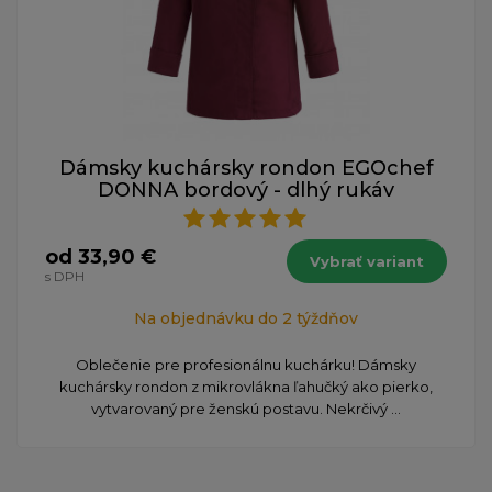
Dámsky kuchársky rondon EGOchef
DONNA bordový - dlhý rukáv
od 33,90 €
Vybrať variant
s DPH
Na objednávku do 2 týždňov
Oblečenie pre profesionálnu kuchárku! Dámsky
kuchársky rondon z mikrovlákna ľahučký ako pierko,
vytvarovaný pre ženskú postavu. Nekrčivý ...