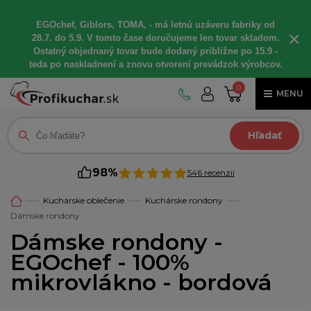
EGOchef, Giblors, TOMA, - má letnú uzáveru fabriky od
×
28.7. do 5.9. V tomto čase doručujeme len tovar skladom.
Ostatný objednaný tovar bude dodaný približne po 15.9 -
teda po naskladnení a znovu otvorení prevádzok výrobcov.
0
MENU
Hľadať
98%
546 recenzií
Kuchárske oblečenie
Kuchárske rondony
Dámske rondony
Dámske rondony -
EGOchef - 100%
mikrovlákno - bordová