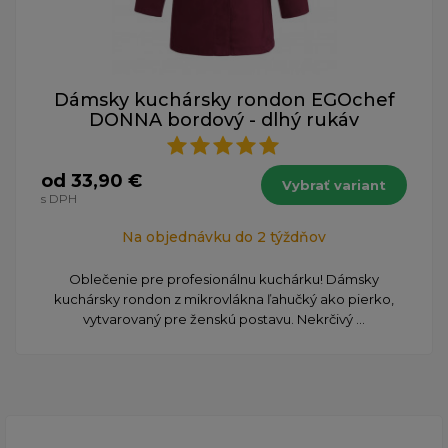
Dámsky kuchársky rondon EGOchef
DONNA bordový - dlhý rukáv
od 33,90 €
Vybrať variant
s DPH
Na objednávku do 2 týždňov
Oblečenie pre profesionálnu kuchárku! Dámsky
kuchársky rondon z mikrovlákna ľahučký ako pierko,
vytvarovaný pre ženskú postavu. Nekrčivý ...