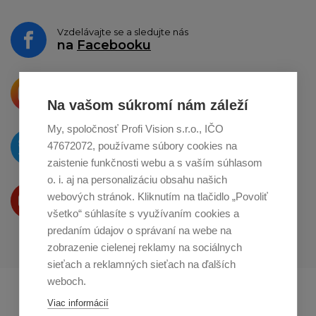
Vzdelávajte se a sledujte nás
na
Facebooku
Krásne produkty si priamo hovoria
o zdieľanie na
Instagrame
Na vašom súkromí nám záleží
My, spoločnosť Profi Vision s.r.o., IČO
O novinkách píšeme
47672072, používame súbory cookies na
na
Twitteri
zaistenie funkčnosti webu a s vaším súhlasom
o. i. aj na personalizáciu obsahu našich
Produkty Vám predstavujeme
webových stránok. Kliknutím na tlačidlo „Povoliť
na
Youtube
všetko“ súhlasíte s využívaním cookies a
predaním údajov o správaní na webe na
zobrazenie cielenej reklamy na sociálnych
sieťach a reklamných sieťach na ďalších
weboch.
Profikuchař.cz
Profikoch.at
Viac informácií
Profiszakacs.hu