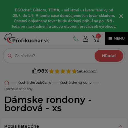
EGOchef, Giblors, TOMA, - má letnú uzáveru fabriky od
×
28.7. do 5.9. V tomto čase doručujeme len tovar skladom.
Ostatný objednaný tovar bude dodaný približne po 15.9 -
teda po naskladnení a znovu otvorení prevádzok výrobcov.
0
MENU
Hľadať
98%
546 recenzií
Kuchárske oblečenie
Kuchárske rondony
Dámske rondony
Dámske rondony -
bordová - xs
Popis kategórie