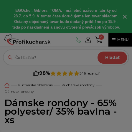
EGOchef, Giblors, TOMA, - má letnú uzáveru fabriky od
×
28.7. do 5.9. V tomto čase doručujeme len tovar skladom.
Ostatný objednaný tovar bude dodaný približne po 15.9 -
teda po naskladnení a znovu otvorení prevádzok výrobcov.
0
MENU
Hľadať
98%
546 recenzií
Kuchárske oblečenie
Kuchárske rondony
Dámske rondony
Dámske rondony - 65%
polyester/ 35% bavlna -
xs