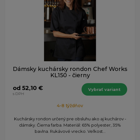
Dámsky kuchársky rondon Chef Works
KL150 - čierny
od 52,10 €
Vybrať variant
s DPH
4-8 týždňov
Kuchársky rondon určený pre obsluhu ako aj kuchárov -
dámsky. Čierna farba. Materiál: 65% polyester, 35%
bavlna. Rukávové vrecko. Veľkost...