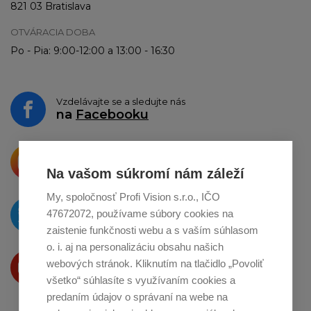
821 03 Bratislava
OTVÁRACIA DOBA
Po - Pia: 9:00-12:00 a 13:00 - 16:30
Vzdelávajte se a sledujte nás
na
Facebooku
Krásne produkty si priamo hovoria
o zdieľanie na
Instagrame
Na vašom súkromí nám záleží
My, spoločnosť Profi Vision s.r.o., IČO
O novinkách píšeme
47672072, používame súbory cookies na
na
Twitteri
zaistenie funkčnosti webu a s vaším súhlasom
o. i. aj na personalizáciu obsahu našich
Produkty Vám predstavujeme
webových stránok. Kliknutím na tlačidlo „Povoliť
na
Youtube
všetko“ súhlasíte s využívaním cookies a
predaním údajov o správaní na webe na