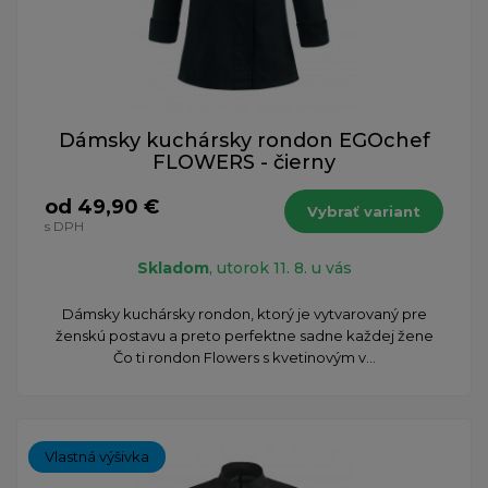
Dámsky kuchársky rondon EGOchef
FLOWERS - čierny
od 49,90 €
Vybrať variant
s DPH
Skladom
, utorok 11. 8. u vás
Dámsky kuchársky rondon, ktorý je vytvarovaný pre
ženskú postavu a preto perfektne sadne každej žene
Čo ti rondon Flowers s kvetinovým v...
Vlastná výšivka