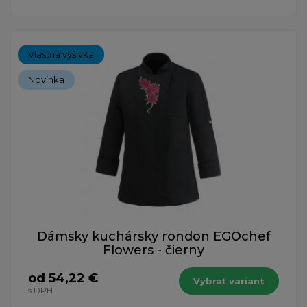
Vlastná výšivka
Novinka
Dámsky kuchársky rondon EGOchef
Flowers - čierny
od 54,22 €
Vybrať variant
s DPH