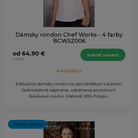
Dámsky rondon Chef Works - 4 farby
BCWSZ006
od 64,90 €
Vybrať variant
s DPH
4-8 týždňov
Exkluzívny dámsky rondon na zips s krátkym rukávom.
Jednoradové zapínanie, odvetranie po bokoch.
Rukávové vrecko. Materiál: 65% Polyes...
Vlastná výšivka