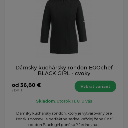
Dámsky kuchársky rondon EGOchef
BLACK GIRL - cvoky
od 36,80 €
Vybrať variant
s DPH
Skladom
, utorok 11. 8. u vás
Dámsky kuchársky rondon, ktorý je vytvarovaný pre
ženskú postavu a perfektne sadne každej žene Čo ti
rondon Black girl ponúka ? Jednozna...