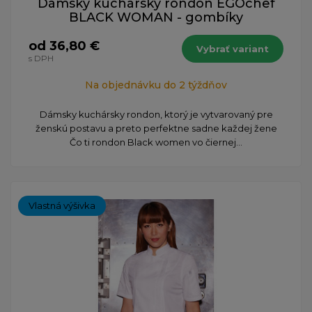
Dámsky kuchársky rondon EGOchef
BLACK WOMAN - gombíky
od 36,80 €
Vybrať variant
s DPH
Na objednávku do 2 týždňov
Dámsky kuchársky rondon, ktorý je vytvarovaný pre
ženskú postavu a preto perfektne sadne každej žene
Čo ti rondon Black women vo čiernej...
Vlastná výšivka