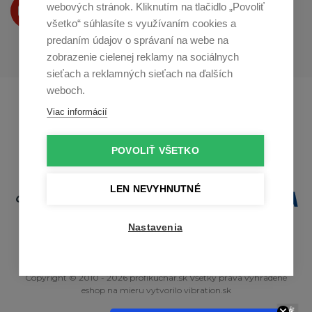
Produkty Vám predstavujeme
webových stránok. Kliknutím na tlačidlo „Povoliť
na
Youtube
všetko“ súhlasíte s využívaním cookies a
predaním údajov o správaní na webe na
zobrazenie cielenej reklamy na sociálnych
sieťach a reklamných sieťach na ďalších
weboch.
Profikuchař.cz
Profikoch.at
Viac informácií
Profiszakacs.hu
POVOLIŤ VŠETKO
LEN NEVYHNUTNÉ
Nastavenia
Copyright © 2010 - 2026 profikuchar.sk Všetky práva vyhradené
eshop na mieru
vytvorilo
vibration.sk