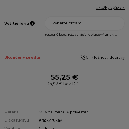
Ukážky výšiviek
Vyberte prosím ...
Vyšitie loga
(osobné logo, reštaurácia, obľubený znak, ... )
Možnosti dopravy
Ukončený predaj
55,25 €
44,92 €
bez DPH
Materiál
50% balvna 50% polyester
Dĺžka rukávu
Krátky rukáv
Výrobca
Giblor´s