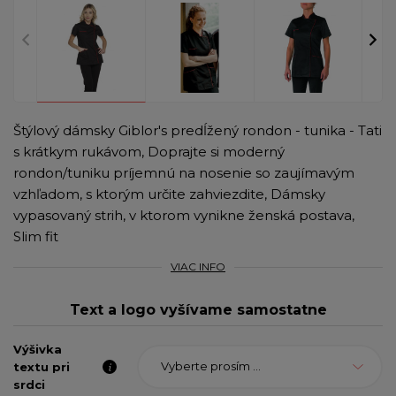
Štýlový dámsky Giblor's predĺžený rondon - tunika - Tati
s krátkym rukávom, Doprajte si moderný
rondon/tuniku príjemnú na nosenie so zaujímavým
vzhľadom, s ktorým určite zahviezdite, Dámsky
vypasovaný strih, v ktorom vynikne ženská postava,
Slim fit
VIAC INFO
Text a logo vyšívame samostatne
Výšivka
Vyberte prosím ...
textu pri
srdci