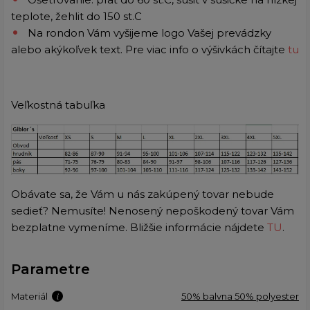
teplote, žehlit do 150 st.C
Na rondon Vám vyšijeme logo Vašej prevádzky
alebo akýkoľvek text. Pre viac info o výšivkách čítajte
tu
Veľkostná tabuľka
Obávate sa, že Vám u nás zakúpený tovar nebude
sedieť? Nemusíte! Nenosený nepoškodený tovar Vám
bezplatne vymeníme. Bližšie informácie nájdete
TU
.
Parametre
Materiál
50% balvna 50% polyester