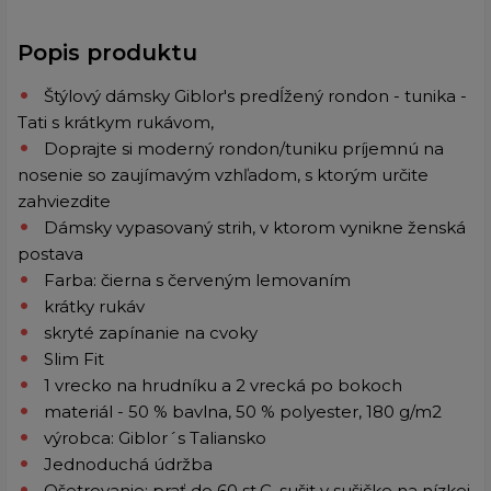
Popis produktu
Štýlový dámsky Giblor's predĺžený rondon - tunika -
Tati s krátkym rukávom,
Doprajte si moderný rondon/tuniku príjemnú na
nosenie so zaujímavým vzhľadom, s ktorým určite
zahviezdite
Dámsky vypasovaný strih, v ktorom vynikne ženská
postava
Farba: čierna s červeným lemovaním
krátky rukáv
skryté zapínanie na cvoky
Slim Fit
1 vrecko na hrudníku a 2 vrecká po bokoch
materiál - 50 % bavlna, 50 % polyester, 180 g/m2
výrobca: Giblor´s Taliansko
Jednoduchá údržba
Ošetrovanie: prať do 60 st.C, sušit v sušičke na nízkej