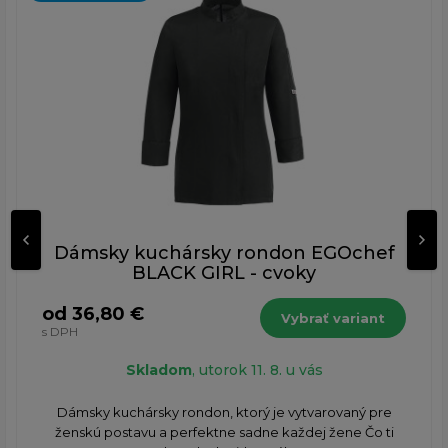
Dámsky kuchársky rondon EGOchef
BLACK GIRL - cvoky
od 36,80 €
Vybrať variant
s DPH
Skladom
, utorok 11. 8. u vás
Dámsky kuchársky rondon, ktorý je vytvarovaný pre
ženskú postavu a perfektne sadne každej žene Čo ti