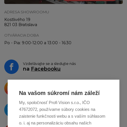
ADRESA SHOWROOMU
Kostlivého 19
821 03 Bratislava
OTVÁRACIA DOBA
Po - Pia: 9:00-12:00 a 13:00 - 16:30
Vzdelávajte se a sledujte nás
na
Facebooku
Krásne produkty si priamo hovoria
o zdieľanie na
Instagrame
Na vašom súkromí nám záleží
My, spoločnosť Profi Vision s.r.o., IČO
O novinkách píšeme
47672072, používame súbory cookies na
na
Twitteri
zaistenie funkčnosti webu a s vaším súhlasom
o. i. aj na personalizáciu obsahu našich