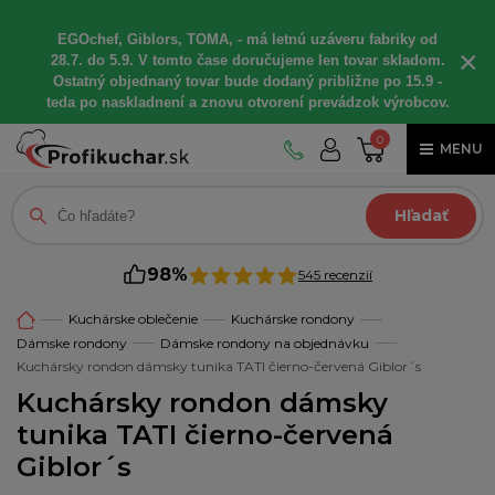
EGOchef, Giblors, TOMA, - má letnú uzáveru fabriky od
×
28.7. do 5.9. V tomto čase doručujeme len tovar skladom.
Ostatný objednaný tovar bude dodaný približne po 15.9 -
teda po naskladnení a znovu otvorení prevádzok výrobcov.
0
MENU
Hľadať
98%
545 recenzií
Kuchárske oblečenie
Kuchárske rondony
Dámske rondony
Dámske rondony na objednávku
Kuchársky rondon dámsky tunika TATI čierno-červená Giblor´s
Kuchársky rondon dámsky
tunika TATI čierno-červená
Giblor´s