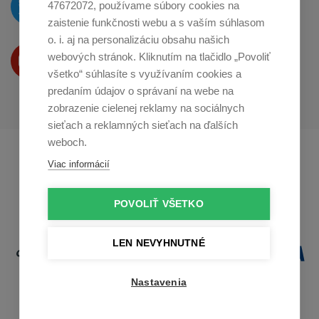
47672072, používame súbory cookies na
na
Twitteri
zaistenie funkčnosti webu a s vaším súhlasom
o. i. aj na personalizáciu obsahu našich
Produkty Vám predstavujeme
webových stránok. Kliknutím na tlačidlo „Povoliť
na
Youtube
všetko“ súhlasíte s využívaním cookies a
predaním údajov o správaní na webe na
zobrazenie cielenej reklamy na sociálnych
sieťach a reklamných sieťach na ďalších
weboch.
Profikuchař.cz
Profikoch.at
Viac informácií
Profiszakacs.hu
POVOLIŤ VŠETKO
LEN NEVYHNUTNÉ
Nastavenia