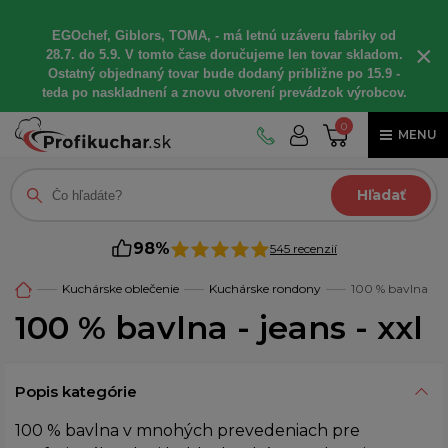
EGOchef, Giblors, TOMA, - má letnú uzáveru fabriky od
×
28.7. do 5.9. V tomto čase doručujeme len tovar skladom.
Ostatný objednaný tovar bude dodaný približne po 15.9 -
teda po naskladnení a znovu otvorení prevádzok výrobcov.
0
MENU
Hľadať
98%
545 recenzií
Kuchárske oblečenie
Kuchárske rondony
100 % bavlna
100 % bavlna - jeans - xxl
Popis kategórie
100 % bavlna v mnohých prevedeniach pre