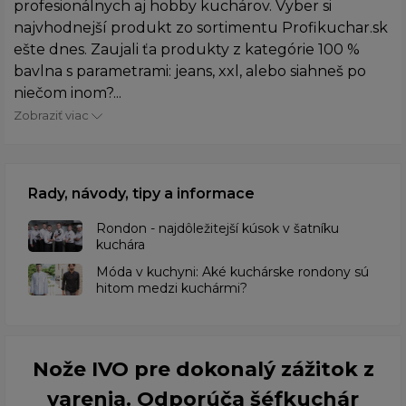
profesionálnych aj hobby kuchárov. Vyber si
najvhodnejší produkt zo sortimentu Profikuchar.sk
ešte dnes. Zaujali ťa produkty z kategórie 100 %
bavlna s parametrami: jeans, xxl, alebo siahneš po
niečom inom?...
Zobraziť viac
Rady, návody, tipy a informace
Rondon - najdôležitejší kúsok v šatníku
kuchára
​Móda v kuchyni: Aké kuchárske rondony sú
hitom medzi kuchármi?
Nože IVO pre dokonalý zážitok z
varenia. Odporúča šéfkuchár