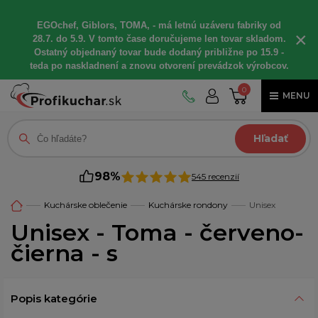
EGOchef, Giblors, TOMA, - má letnú uzáveru fabriky od
×
28.7. do 5.9. V tomto čase doručujeme len tovar skladom.
Ostatný objednaný tovar bude dodaný približne po 15.9 -
teda po naskladnení a znovu otvorení prevádzok výrobcov.
0
MENU
Hľadať
98%
545 recenzií
Kuchárske oblečenie
Kuchárske rondony
Unisex
Unisex - Toma - červeno-
čierna - s
Popis kategórie