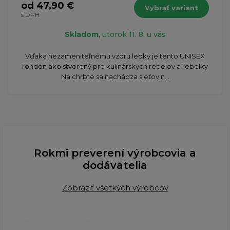
od 47,90 €
Vybrať variant
s DPH
Skladom
, utorok 11. 8. u vás
​Vďaka nezameniteľnému vzoru lebky je tento UNISEX
rondon ako stvorený pre kulinárskych rebelov a rebelky
Na chrbte sa nachádza sieťovin...
Rokmi preverení výrobcovia a
dodávatelia
Zobraziť všetkých výrobcov