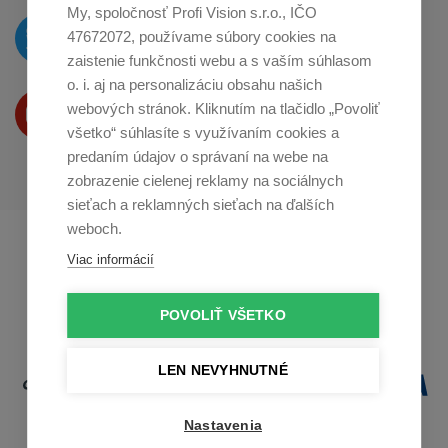
My, spoločnosť Profi Vision s.r.o., IČO
O novinkách píšeme
47672072, používame súbory cookies na
na
Twitteri
zaistenie funkčnosti webu a s vaším súhlasom
o. i. aj na personalizáciu obsahu našich
Produkty Vám predstavujeme
webových stránok. Kliknutím na tlačidlo „Povoliť
na
Youtube
všetko“ súhlasíte s využívaním cookies a
predaním údajov o správaní na webe na
zobrazenie cielenej reklamy na sociálnych
sieťach a reklamných sieťach na ďalších
weboch.
Profikuchař.cz
Profikoch.at
Viac informácií
Profiszakacs.hu
POVOLIŤ VŠETKO
LEN NEVYHNUTNÉ
Nastavenia