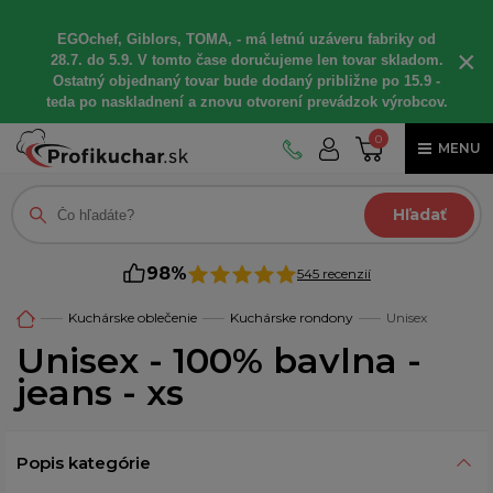
EGOchef, Giblors, TOMA, - má letnú uzáveru fabriky od
×
28.7. do 5.9. V tomto čase doručujeme len tovar skladom.
Ostatný objednaný tovar bude dodaný približne po 15.9 -
teda po naskladnení a znovu otvorení prevádzok výrobcov.
0
MENU
Hľadať
98%
545 recenzií
Kuchárske oblečenie
Kuchárske rondony
Unisex
Unisex - 100% bavlna -
jeans - xs
Popis kategórie