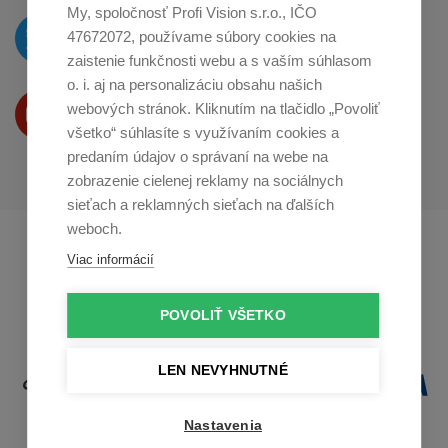
My, spoločnosť Profi Vision s.r.o., IČO
O novinkách píšeme
47672072, používame súbory cookies na
na
Twitteri
zaistenie funkčnosti webu a s vaším súhlasom
o. i. aj na personalizáciu obsahu našich
Produkty Vám predstavujeme
webových stránok. Kliknutím na tlačidlo „Povoliť
na
Youtube
všetko“ súhlasíte s využívaním cookies a
predaním údajov o správaní na webe na
zobrazenie cielenej reklamy na sociálnych
sieťach a reklamných sieťach na ďalších
weboch.
Profikuchař.cz
Profikoch.at
Viac informácií
Profiszakacs.hu
POVOLIŤ VŠETKO
LEN NEVYHNUTNÉ
Nastavenia