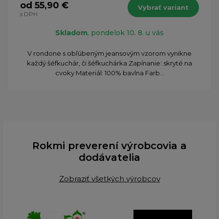
od 55,90 €
Vybrať variant
s DPH
Skladom
, pondelok 10. 8. u vás
​V rondone s obľúbeným jeansovým vzorom vynikne
každý šéfkuchár, či šéfkuchárka Zapínanie: skryté na
cvoky Materiál: 100% bavlna Farb...
Rokmi preverení výrobcovia a
dodávatelia
Zobraziť všetkých výrobcov