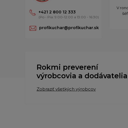
​V ro
+421 2 800 12 333
šéf
(Po - Pia: 9:00-12:00 a 13:00 - 16:30)
profikuchar@profikuchar.sk
Rokmi preverení
výrobcovia a dodávatelia
Zobraziť všetkých výrobcov