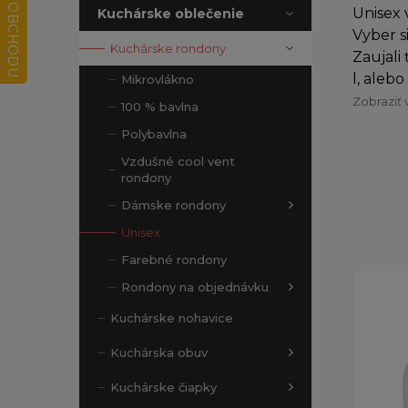
Unisex 
Kuchárske oblečenie
Vyber s
Kuchárske rondony
Zaujali
l, aleb
Mikrovlákno
Zobraziť 
100 % bavlna
Polybavlna
Vzdušné cool vent
rondony
Dámske rondony
Unisex
Farebné rondony
Rondony na objednávku
Kuchárske nohavice
Kuchárska obuv
Kuchárske čiapky