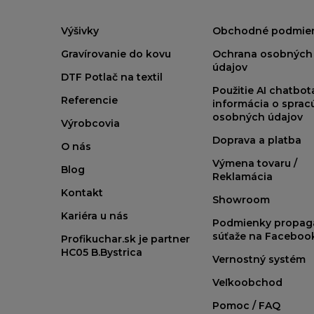
Výšivky
Obchodné podmie
Gravírovanie do kovu
Ochrana osobných
údajov
DTF Potlač na textil
Použitie AI chatbo
Referencie
informácia o sprac
osobných údajov
Výrobcovia
Doprava a platba
O nás
Výmena tovaru /
Blog
Reklamácia
Kontakt
Showroom
Kariéra u nás
Podmienky propag
súťaže na Faceboo
Profikuchar.sk je partner
HC05 B.Bystrica
Vernostný systém
Veľkoobchod
Pomoc / FAQ