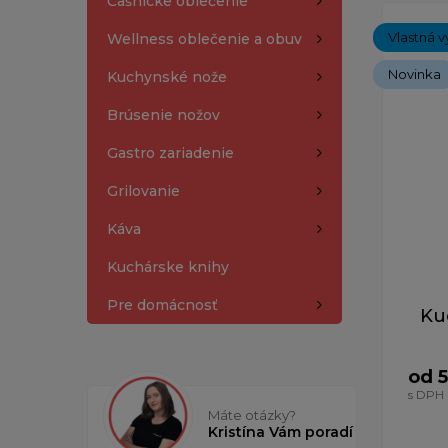
Čašnícke oblečenie
Zobrazený
Vlastná v
Wellness oblečenie a obuv
Novinka
Kuchynské nože
Brúsenie nožov
Gastro zariadenie
Grilovanie
Káva
Kuchárske knihy
Pre domácnosť
Ku
od 5
s DPH
Máte otázky?
Kristína Vám poradí