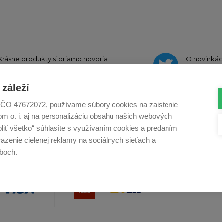
Krásne produkty si priamo hovoria
O novinká
o zdieľanie na
Instagrame
na
Twi
záleží
., IČO 47672072, používame súbory cookies na zaistenie
m o. i. aj na personalizáciu obsahu našich webových
Profikuchař.cz
Profikoch.at
Profiszakacs.h
voliť všetko“ súhlasíte s využívaním cookies a predaním
azenie cielenej reklamy na sociálnych sieťach a
boch.
Co