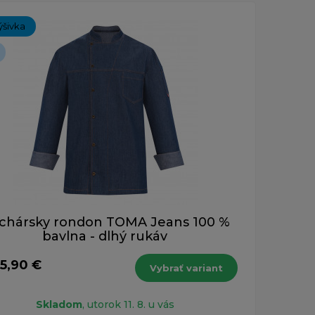
ch 1-1 z 1 záznamu.
ýšivka
chársky rondon TOMA Jeans 100 %
bavlna - dlhý rukáv
5,90 €
Vybrať variant
Skladom
, utorok 11. 8. u vás