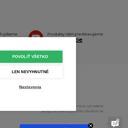
ch píšeme
Produkty Vám predstavujeme
tteri
na
Youtube
POVOLIŤ VŠETKO
LEN NEVYHNUTNÉ
u
Nastavenia
pyright © 2010 - 2026 profikuchar.sk Všetky práva vyhradené
eshop na mieru
vytvorilo
vibration.sk