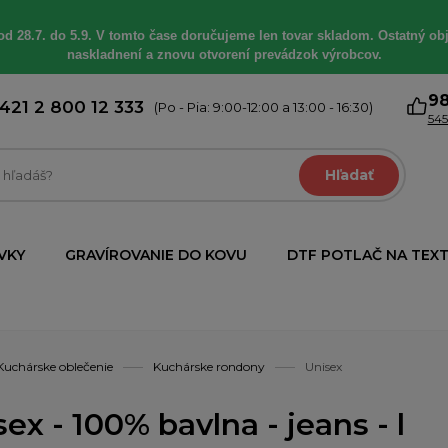
od 28.7. do 5.9. V tomto čase doručujeme len tovar skladom. Ostatný obj
naskladnení a znovu otvorení prevádzok výrobcov.
9
421 2 800 12 333
(Po - Pia: 9:00-12:00 a 13:00 - 16:30)
545
Hľadať
VKY
GRAVÍROVANIE DO KOVU
DTF POTLAČ NA TEXT
Kuchárske oblečenie
Kuchárske rondony
Unisex
ex - 100% bavlna - jeans - l