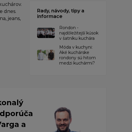
kuchárov.
Rady, návody, tipy a
e dnes.
informace
a, jeans,
Rondon -
najdôležitejší kúsok
v šatníku kuchára
​Móda v kuchyni:
Aké kuchárske
rondony sú hitom
medzi kuchármi?
konalý
 Odporúča
Varga a