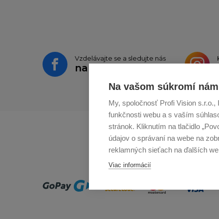
Vzdelávajte se a sledujte nás
na
Facebooku
Na vašom súkromí nám 
My, spoločnosť Profi Vision s.r.o
funkčnosti webu a s vaším súhlaso
stránok. Kliknutím na tlačidlo „Po
údajov o správaní na webe na zobr
reklamných sieťach na ďalších we
Viac informácií