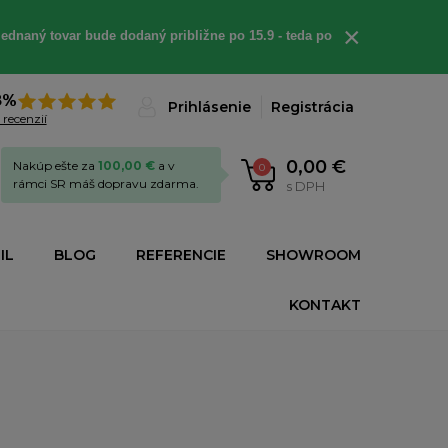
×
ednaný tovar bude dodaný približne po 15.9 - teda po
8%
Prihlásenie
Registrácia
 recenzií
0,00 €
Nakúp ešte za
100,00 €
a v
0
rámci SR máš dopravu zdarma.
s DPH
IL
BLOG
REFERENCIE
SHOWROOM
KONTAKT