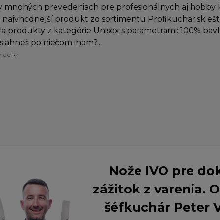
v mnohých prevedeniach pre profesionálnych aj hobby 
i najvhodnejší produkt zo sortimentu Profikuchar.sk ešt
 ťa produkty z kategórie Unisex s parametrami: 100% bavln
o siahneš po niečom inom?...
viac
Nože IVO pre do
zážitok z varenia.
šéfkuchár Peter 