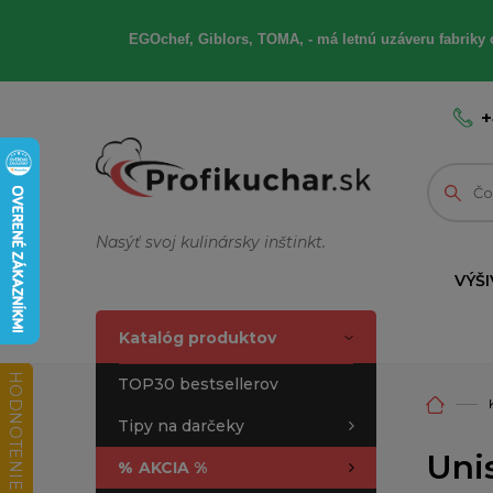
EGOchef, Giblors, TOMA, - má letnú uzáveru fabriky 
+
Nasýť svoj kulinársky inštinkt.
VÝŠI
Katalóg produktov
HODNOTENIE OBCHODU
TOP30 bestsellerov
Tipy na darčeky
Unis
%
AKCIA %