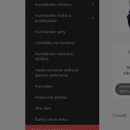
Kuchárske zástery
Kuchárske tričká a
polokošele
Kuchárske sety
Gombíky na rondony
Kuchárske rukavice,
RÚŠKA
V
Nadrozmerné veľkosti
ob
gastro oblečenia
Ponožky
MATER
100%
Pracovné plášte
Pre deti
Zoradiť:
Šatky okolo krku