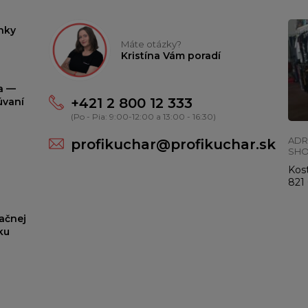
nky
Máte otázky?
Kristína Vám poradí
ta —
+421 2 800 12 333
úvaní
(Po - Pia: 9:00-12:00 a 13:00 - 16:30)
ADR
profikuchar@profikuchar.sk
SH
Kost
821 
ačnej
ku