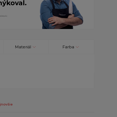
nýkoval.
Materiál
Farba
jnovšie