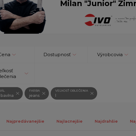
Milan "Junior" Zim
Cena
Dostupnosť
Výrobcovia
eľkosť
lečenia
IÁL
FARBA
VEĽKOSŤ OBLEČENIA
 bavlna
jeans
l
Najpredávanejšie
Najlacnejšie
Najdrahšie
Na