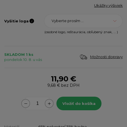
Ukážky výšiviek
Vyberte prosím ...
Vyšitie loga
(osobné logo, reštaurácia, obľubený znak, ... )
SKLADOM 1 ks
Možnosti dopravy
pondelok 10. 8. u vás
11,90 €
9,68 €
bez DPH
Vložiť do košíka
Materiál
65% polyester/ 35% bavlna