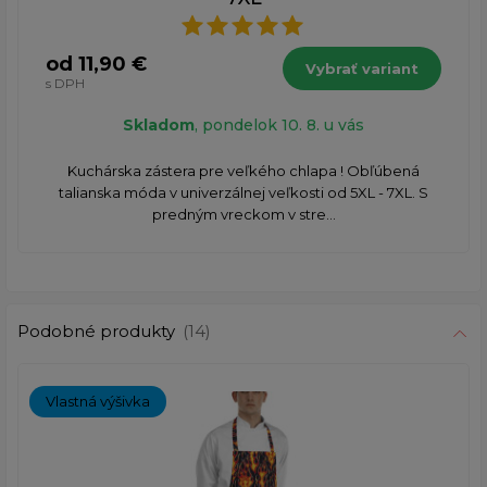
od 11,90 €
Vybrať variant
s DPH
Skladom
, pondelok 10. 8. u vás
Kuchárska zástera pre veľkého chlapa ! Obľúbená
talianska móda v univerzálnej veľkosti od 5XL - 7XL. S
predným vreckom v stre...
Podobné produkty
(14)
Vlastná výšivka