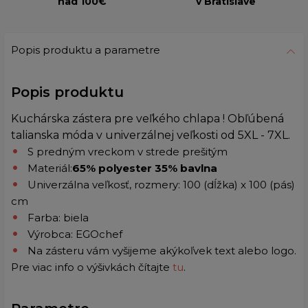
nad 100€
v Bratislave
Popis produktu a parametre
Popis produktu
Kuchárska zástera pre veľkého chlapa ! Obľúbená
talianska móda v univerzálnej veľkosti od 5XL - 7XL.
S predným vreckom v strede prešitým
Materiál:
65% polyester 35% bavlna
Univerzálna veľkosť, rozmery: 100 (dĺžka) x 100 (pás)
cm
Farba: biela
Výrobca: EGOchef
Na zásteru vám vyšijeme akýkoľvek text alebo logo.
Pre viac info o výšivkách čítajte
tu
.