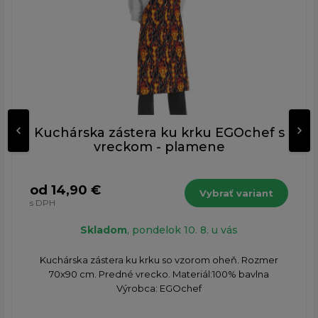
Kuchárska zástera ku krku EGOchef s
vreckom - plamene
od 14,90 €
Vybrať variant
s DPH
Skladom
, pondelok 10. 8. u vás
Kuchárska zástera ku krku so vzorom oheň. Rozmer
70x90 cm. Predné vrecko. Materiál:100% bavlna
Výrobca: EGOchef