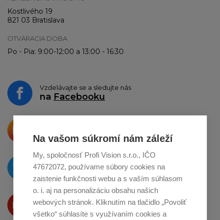
Kostlivého 19
821 03 Bratislava
OTVÁRACIA DOBA
Po - Pia: 9:00-12:00 a 13:00 - 16:30
Vzdelávajte se a sledujte nás
na
Facebooku
Krásne produkty si priamo hovoria
o zdieľanie na
Instagrame
Na vašom súkromí nám záleží
My, spoločnosť Profi Vision s.r.o., IČO
O novinkách píšeme
47672072, používame súbory cookies na
na
Twitteri
zaistenie funkčnosti webu a s vaším súhlasom
o. i. aj na personalizáciu obsahu našich
Produkty Vám predstavujeme
webových stránok. Kliknutím na tlačidlo „Povoliť
na
Youtube
všetko“ súhlasíte s využívaním cookies a