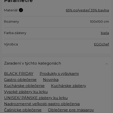
Parametre
Materiál
65% polyester/ 35% bavlna
Rozmery
100x100 cm
Farba zástery
biela
Výrobca
EGOchef
Zaradení v týchto kategoriách
BLACK FRIDAY
Produkty s výšivkami
Gastro oblečenie
Novinka
Kuchárske oblečenie
Kuchárske zástery
Vysoké zástery ku krku
UNISEX/ PÁNSKE zástery ku krku
Nadrozmerné veľkosti gastro oblečenia
Čašnícke oblečenie
Oblečenie pre mäsiarov