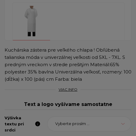
Kuchárska zástera pre veľkého chlapa ! Obľúbená
talianska móda v univerzálnej veľkosti od 5XL - 7XL. S
predným vreckom v strede prešitým Materiál:65%
polyester 35% bavlna Univerzálna veľkosť, rozmery: 100
(dĺžka) x 100 (pás) cm Farba: biela
VIAC INFO
Text a logo vyšívame samostatne
Výšivka
Vyberte prosím ...
textu pri
srdci