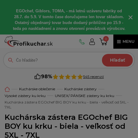
EGOchef, Giblors, TOMA, - má letnú uzáveru fabriky od
×
28.7. do 5.9. V tomto čase doručujeme len tovar skladom.
Ostatný objednaný tovar bude dodaný približne po 15.9 -
teda po naskladnení a znovu otvorení prevádzok výrobcov.
0
MENU
Hľadať
98%
545 recenzií
Kuchárske oblečenie
Kuchárske zástery
Vysoké zástery ku krku
UNISEX/ PÁNSKE zástery ku krku
Kuchárska zástera EGOchef BIG BOY ku krku - biela - veľkosť od 5XL -
7XL
Kuchárska zástera EGOchef BIG
BOY ku krku - biela - veľkosť od
5XL - 7XL