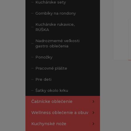
Kuchárske sety
Gombíky na rondony
Kuchárske rukavice,
RÚŠKA
Nadrozmerné veľkosti
gastro oblečenia
Ponožky
Pracovné plášte
Pre deti
Šatky okolo krku
Čašnícke oblečenie
Wellness oblečenie a obuv
Kuchynské nože