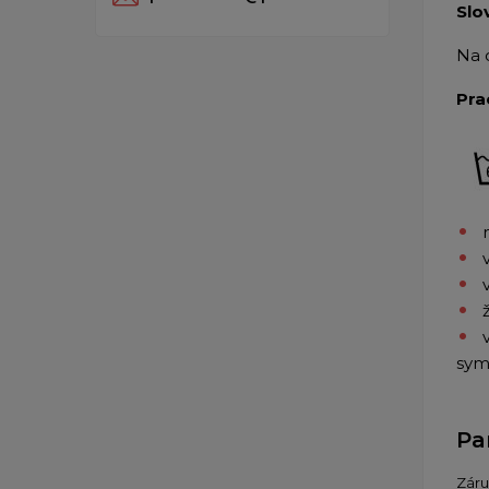
Slo
Na 
Pra
sym
Pa
Zár