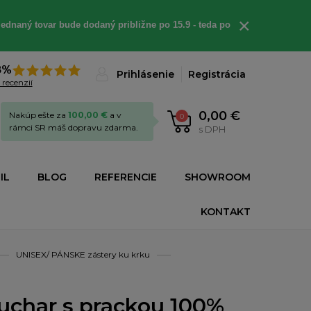
×
ednaný tovar bude dodaný približne po 15.9 - teda po
8%
Prihlásenie
Registrácia
 recenzií
0,00 €
Nakúp ešte za
100,00 €
a v
0
rámci SR máš dopravu zdarma.
s DPH
IL
BLOG
REFERENCIE
SHOWROOM
KONTAKT
UNISEX/ PÁNSKE zástery ku krku
kuchar s prackou 100%