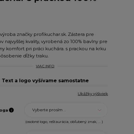
 výroba značky profikuchar.sk. Zástera pre
v najvyššej kvality, vyrobená zo 100% bavlny pre
ny komfort pri práci kuchára. s prackou na krku
pôsobenie dĺžky traku.
VIAC INFO
Text a logo vyšívame samostatne
Ukážky výšiviek
Vyberte prosím ...
loga
(osobné logo, reštaurácia, obľubený znak, ... )