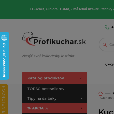
EGOchef, Giblors, TOMA, - má letnú uzáveru fabriky 
+
Nasýť svoj kulinársky inštinkt.
VÝŠI
Katalóg produktov
HODNOTENIE OBCHODU
TOP30 bestsellerov
Kuchárska
Tipy na darčeky
%
AKCIA %
Kuc