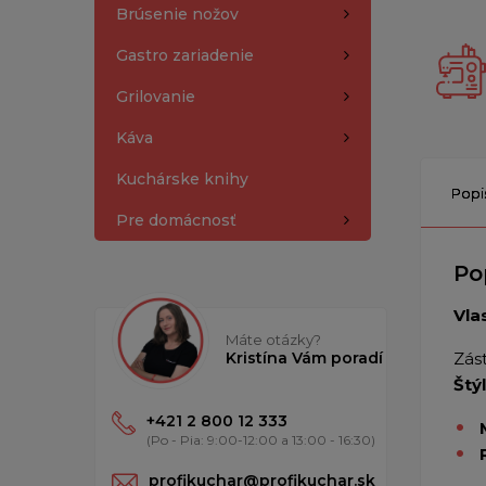
Brúsenie nožov
Gastro zariadenie
Grilovanie
Káva
Kuchárske knihy
Popi
Pre domácnosť
Po
Vla
Máte otázky?
Kristína Vám poradí
Zás
Štýl
+421 2 800 12 333
(Po - Pia: 9:00-12:00 a 13:00 - 16:30)
profikuchar@profikuchar.sk