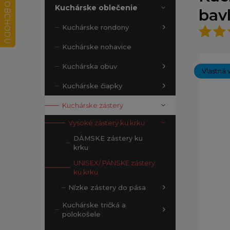
Kuchárske oblečenie
bav
Kuchárske rondony
Kuchárske nohavice
Kuchárska obuv
Vlastná 
Kuchárske čiapky
Kuchárske zástery
Vysoké zástery ku krku
DÁMSKE zástery ku
krku
UNISEX/ PÁNSKE zástery
ku krku
Nízke zástery do pása
Kuchárske tričká a
polokošele