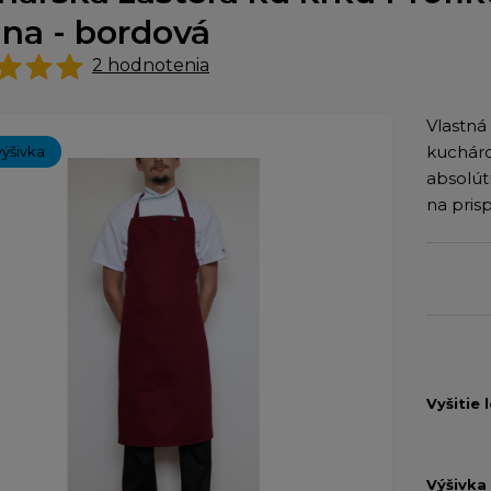
lna - bordová
2
hodnotenia
Vlastná
kucháro
výšivka
absolút
na pris
Vyšitie 
Výšivka