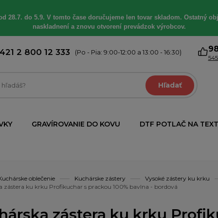
od 28.7. do 5.9. V tomto čase doručujeme len tovar skladom. Ostatný obj
naskladnení a znovu otvorení prevádzok výrobcov.
9
421 2 800 12 333
(Po - Pia: 9:00-12:00 a 13:00 - 16:30)
545
Hľadať
VKY
GRAVÍROVANIE DO KOVU
DTF POTLAČ NA TEXT
Kuchárske oblečenie
Kuchárske zástery
Vysoké zástery ku krku
 zástera ku krku Profikuchar s prackou 100% bavlna - bordová
hárska zástera ku krku Profi