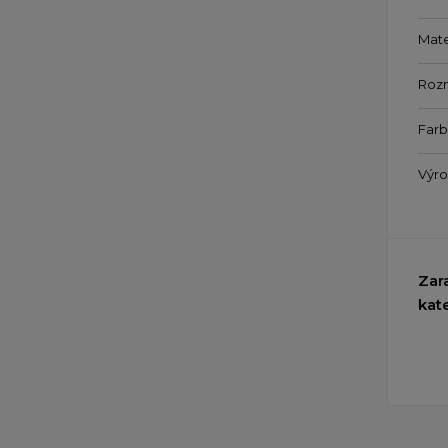
Mate
Roz
Farb
Výr
Zar
kat