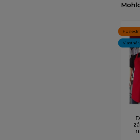
Mohlo
Posledn
Vlastná 
D
zá
n