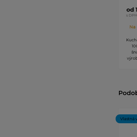
od 
s DP
Na 
Kuch
10
šn
výrob
Podo
Vlastná 