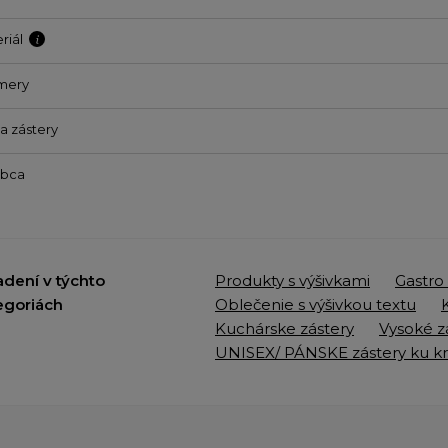
riál
mery
a zástery
obca
adení v týchto
Produkty s výšivkami
Gastro
egoriách
Oblečenie s výšivkou textu
Kuchárske zástery
Vysoké z
UNISEX/ PÁNSKE zástery ku k