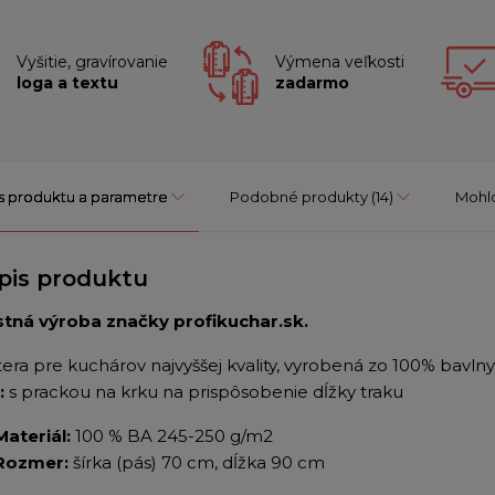
Vyšitie, gravírovanie
Výmena veľkosti
loga a textu
zadarmo
s produktu a parametre
Podobné produkty
(14)
Mohlo
pis produktu
stná výroba značky profikuchar.sk.
tera pre kuchárov najvyššej kvality, vyrobená zo 100% bavlny
:
s prackou na krku na prispôsobenie dĺžky traku
Materiál:
100 % BA 245-250 g/m2
Rozmer:
šírka (pás) 70 cm, dĺžka 90 cm