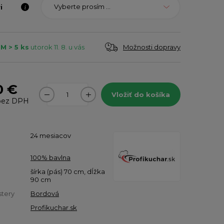
Vyberte prosím ...
i
Možnosti dopravy
 > 5 ks
utorok 11. 8. u vás
0 €
Vložiť do košíka
ez DPH
24 mesiacov
100% bavlna
šírka (pás) 70 cm, dĺžka
90 cm
stery
Bordová
Profikuchar.sk