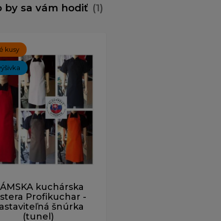
 by sa vám hodiť
(1)
é kusy
výšivka
ÁMSKA kuchárska
stera Profikuchar -
astaviteľná šnúrka
(tunel)