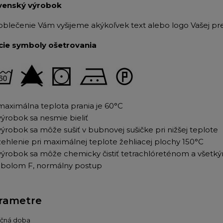
venský výrobok
oblečenie Vám vyšijeme akýkoľvek text alebo logo Vašej pr
cie symboly ošetrovania
maximálna teplota prania je 60°C
výrobok sa nesmie bieliť
výrobok sa môže sušiť v bubnovej sušičke pri nižšej teplote
žehlenie pri maximálnej teplote žehliacej plochy 150°C
výrobok sa môže chemicky čistiť tetrachlóreténom a všet
bolom F, normálny postup
rametre
učná doba