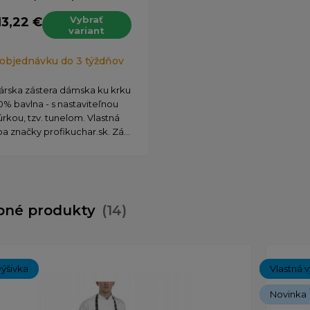
Vybrať
13,22 €
variant
H
objednávku do 3 týždňov
árska zástera dámska ku krku
0% bavlna - s nastaviteľnou
úrkou, tzv. tunelom. Vlastná
a značky profikuchar.sk. Zá...
bné produkty
(14)
výšivka
Vlastná v
Novinka