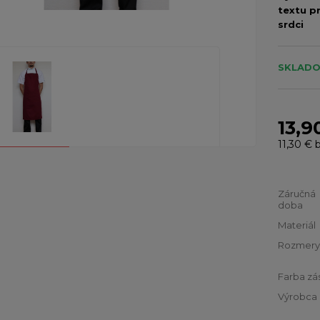
textu pr
srdci
SKLADOM
13,9
11,30 €
b
Záručná
doba
Materiál
Rozmery
Farba zá
Výrobca