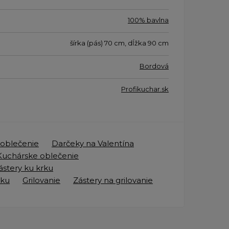
100% bavlna
šírka (pás) 70 cm, dĺžka 90 cm
Bordová
Profikuchar.sk
 oblečenie
Darčeky na Valentína
Kuchárske oblečenie
ástery ku krku
rku
Grilovanie
Zástery na grilovanie