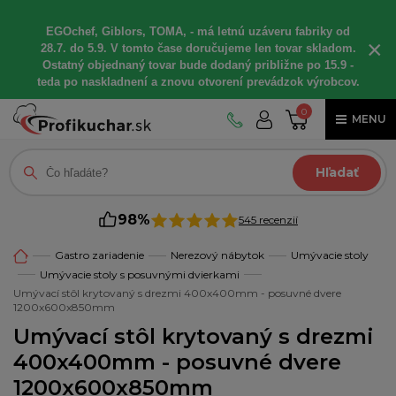
EGOchef, Giblors, TOMA, - má letnú uzáveru fabriky od
×
28.7. do 5.9. V tomto čase doručujeme len tovar skladom.
Ostatný objednaný tovar bude dodaný približne po 15.9 -
teda po naskladnení a znovu otvorení prevádzok výrobcov.
0
MENU
Hľadať
98%
545 recenzií
Gastro zariadenie
Nerezový nábytok
Umývacie stoly
Umývacie stoly s posuvnými dvierkami
Umývací stôl krytovaný s drezmi 400x400mm - posuvné dvere
1200x600x850mm
Umývací stôl krytovaný s drezmi
400x400mm - posuvné dvere
1200x600x850mm