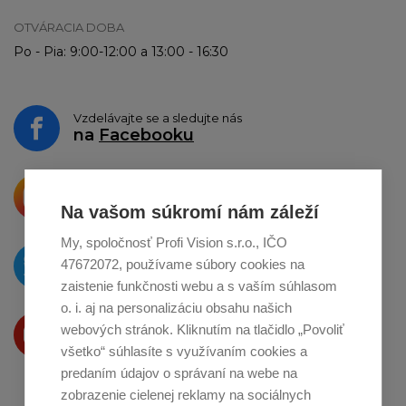
OTVÁRACIA DOBA
Po - Pia: 9:00-12:00 a 13:00 - 16:30
Vzdelávajte se a sledujte nás
na
Facebooku
Krásne produkty si priamo hovoria
o zdieľanie na
Instagrame
Na vašom súkromí nám záleží
My, spoločnosť Profi Vision s.r.o., IČO
O novinkách píšeme
47672072, používame súbory cookies na
na
Twitteri
zaistenie funkčnosti webu a s vaším súhlasom
o. i. aj na personalizáciu obsahu našich
Produkty Vám predstavujeme
webových stránok. Kliknutím na tlačidlo „Povoliť
na
Youtube
všetko“ súhlasíte s využívaním cookies a
predaním údajov o správaní na webe na
zobrazenie cielenej reklamy na sociálnych