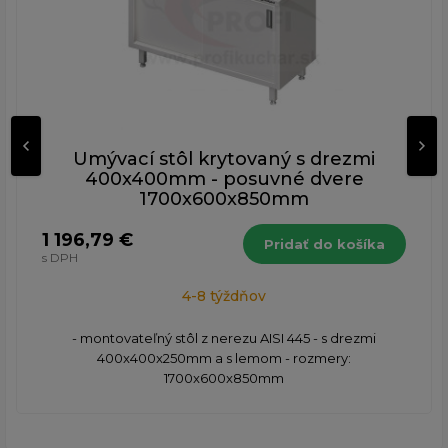
Umývací stôl krytovaný s drezmi
400x400mm - posuvné dvere
1700x600x850mm
1 196,79 €
Pridať do košíka
s DPH
4-8 týždňov
- montovateľný stôl z nerezu AISI 445 - s drezmi
400x400x250mm a s lemom - rozmery:
1700x600x850mm