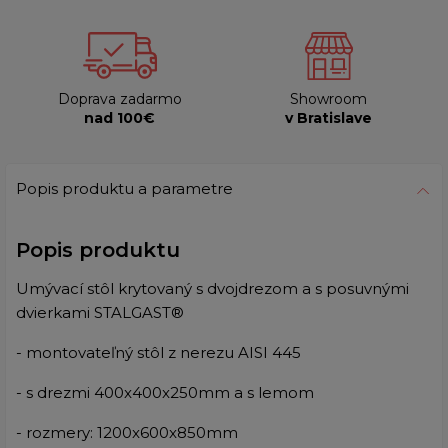
Doprava zadarmo
Showroom
nad 100€
v Bratislave
Popis produktu a parametre
Popis produktu
Umývací stôl krytovaný s dvojdrezom a s posuvnými
dvierkami STALGAST®
- montovateľný stôl z nerezu AISI 445
- s drezmi 400x400x250mm a s lemom
- rozmery: 1200x600x850mm