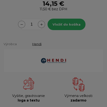
14,15 €
11,50 €
bez DPH
Vložiť do košíka
Výrobca
Hendi
Vyšitie, gravírovanie
Výmena veľkosti
loga a textu
zadarmo