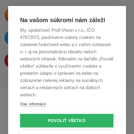
Krásne produkty si priamo hovoria
o zdieľanie na
Instagrame
Na vašom súkromí nám záleží
My, spoločnosť Profi Vision s.r.o., IČO
O novinkách píšeme
47672072, používame súbory cookies na
na
Twitteri
zaistenie funkčnosti webu a s vaším súhlasom
o. i. aj na personalizáciu obsahu našich
Produkty Vám predstavujeme
webových stránok. Kliknutím na tlačidlo „Povoliť
na
Youtube
všetko“ súhlasíte s využívaním cookies a
predaním údajov o správaní na webe na
zobrazenie cielenej reklamy na sociálnych
sieťach a reklamných sieťach na ďalších
weboch.
Profikuchař.cz
Profikoch.at
Viac informácií
Profiszakacs.hu
POVOLIŤ VŠETKO