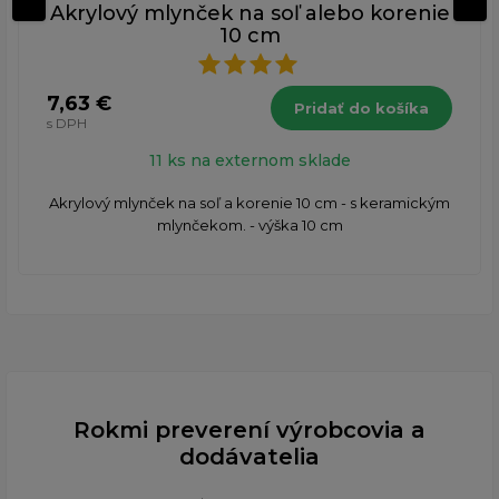
Akrylový mlynček na soľ alebo korenie
10 cm
7,63 €
Pridať do košíka
s DPH
11 ks na externom sklade
Akrylový mlynček na soľ a korenie 10 cm - s keramickým
mlynčekom. - výška 10 cm
Rokmi preverení výrobcovia a
dodávatelia