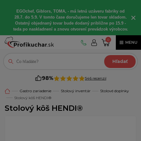
EGOchef, Giblors, TOMA, - má letnú uzáveru fabriky od
×
28.7. do 5.9. V tomto čase doručujeme len tovar skladom.
Ostatný objednaný tovar bude dodaný približne po 15.9 -
teda po naskladnení a znovu otvorení prevádzok výrobcov.
0
MENU
Hľadať
98%
546 recenzií
Gastro zariadenie
Stolový inventár
Stolové doplnky
Stolový kôš HENDI®
Stolový kôš HENDI®