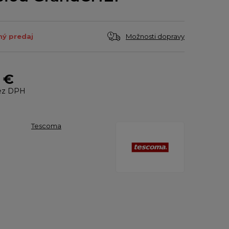
Možnosti dopravy
ý predaj
 €
ez DPH
Tescoma