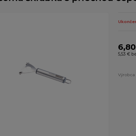
Ukončen
6,80
5,53 €
b
Výrobca