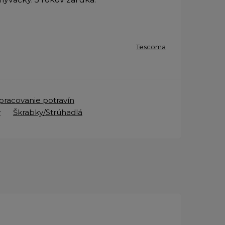
Tescoma
spracovanie potravín
y
Škrabky/Strúhadlá