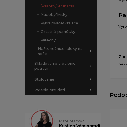
Škrabky/Strúhadlá
Pa
Nádoby/Misky
Vykrajovače/Krájače
Výr
Ostatné pomôcky
Varechy
Nože, nožnice, bloky na
nože
Zar
kat
Skladovanie a balenie
potravín
Stolovanie
Varenie pre deti
Podo
Máte otázky?
Kristína Vám poradí