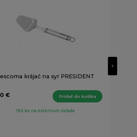
escoma krájač na syr PRESIDENT
T
40 €
Pridať do košíka
17,8
s DPH
193 ks na externom sklade