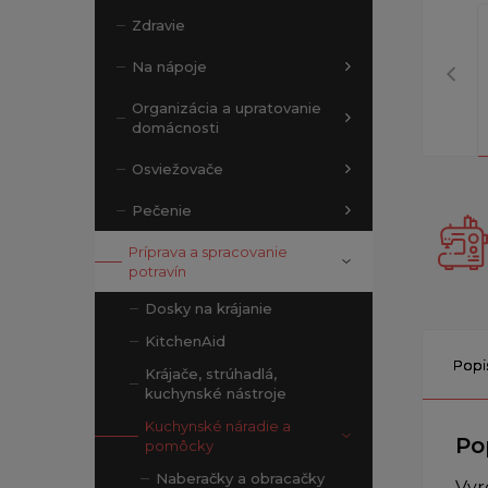
Zdravie
Na nápoje
Organizácia a upratovanie
domácnosti
Osviežovače
Pečenie
Príprava a spracovanie
potravín
Dosky na krájanie
KitchenAid
Popi
Krájače, strúhadlá,
kuchynské nástroje
Kuchynské náradie a
Po
pomôcky
Naberačky a obracačky
Vyr