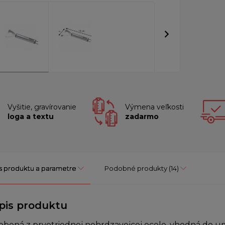
Vyšitie, gravírovanie
Výmena veľkosti
loga a textu
zadarmo
s produktu a parametre
Podobné produkty
(14)
pis produktu
obená z prvotriednej nehrdzavejcej ocele, vhodná do um