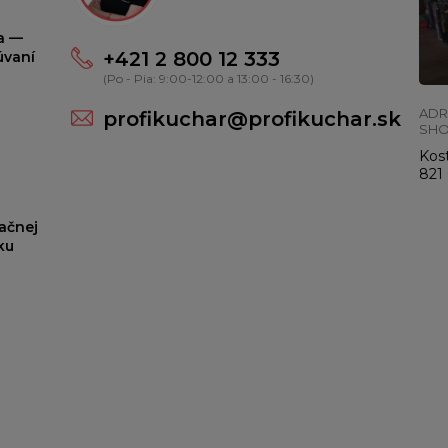
ta —
+421 2 800 12 333
úvaní
(Po - Pia: 9:00-12:00 a 13:00 - 16:30)
ADR
profikuchar@profikuchar.sk
SH
Kost
821 
ačnej
ku