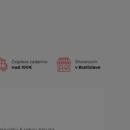
Doprava zadarmo
Showroom
nad 100€
v Bratislave
ývačky. 5 rokov záruka.