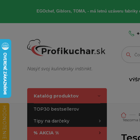
EGOchef, Giblors, TOMA, - má letnú uzáveru fabriky 
+
Nasýť svoj kulinársky inštinkt.
VÝŠI
Katalóg produktov
HODNOTENIE OBCHODU
TOP30 bestsellerov
Tescoma 
Tipy na darčeky
%
AKCIA %
Tes