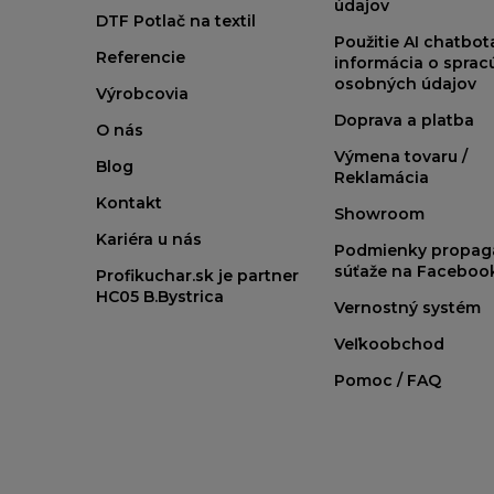
údajov
DTF Potlač na textil
Použitie AI chatbo
Referencie
informácia o sprac
osobných údajov
Výrobcovia
Doprava a platba
O nás
Výmena tovaru /
Blog
Reklamácia
Kontakt
Showroom
Kariéra u nás
Podmienky propag
súťaže na Faceboo
Profikuchar.sk je partner
HC05 B.Bystrica
Vernostný systém
Veľkoobchod
Pomoc / FAQ