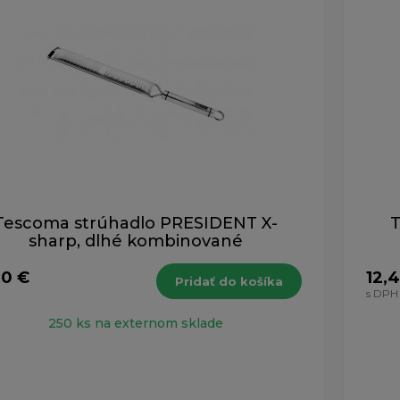
Tescoma strúhadlo PRESIDENT X-
T
sharp, dlhé kombinované
70 €
12,
Pridať do košíka
H
s DPH
250 ks na externom sklade