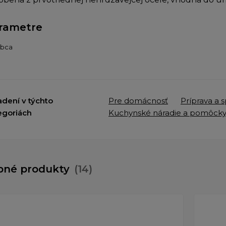
rametre
obca
adení v týchto
Pre domácnosť
Príprava a 
egoriách
Kuchynské náradie a pomôck
bné produkty
(14)