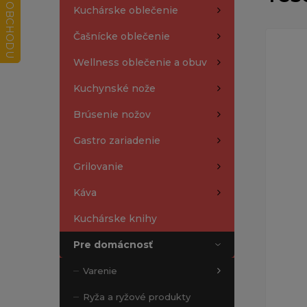
Kuchárske oblečenie
Čašnícke oblečenie
Wellness oblečenie a obuv
Kuchynské nože
Brúsenie nožov
Gastro zariadenie
Grilovanie
Káva
Kuchárske knihy
Pre domácnosť
Varenie
Ryža a ryžové produkty