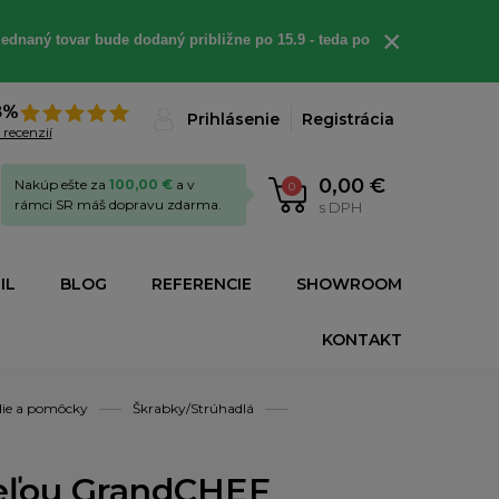
×
ednaný tovar bude dodaný približne po 15.9 - teda po
8%
Prihlásenie
Registrácia
 recenzií
0,00 €
Nakúp ešte za
100,00 €
a v
0
rámci SR máš dopravu zdarma.
s DPH
IL
BLOG
REFERENCIE
SHOWROOM
KONTAKT
die a pomôcky
Škrabky/Strúhadlá
peľou GrandCHEF