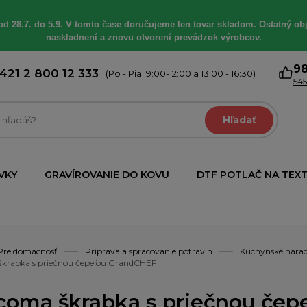
od 28.7. do 5.9. V tomto čase doručujeme len tovar skladom. Ostatný obj
naskladnení a znovu otvorení prevádzok výrobcov.
9
421 2 800 12 333
(Po - Pia: 9:00-12:00 a 13:00 - 16:30)
545
Hľadať
VKY
GRAVÍROVANIE DO KOVU
DTF POTLAČ NA TEXT
Pre domácnosť
Príprava a spracovanie potravín
Kuchynské nára
škrabka s priečnou čepeľou GrandCHEF
coma škrabka s priečnou če