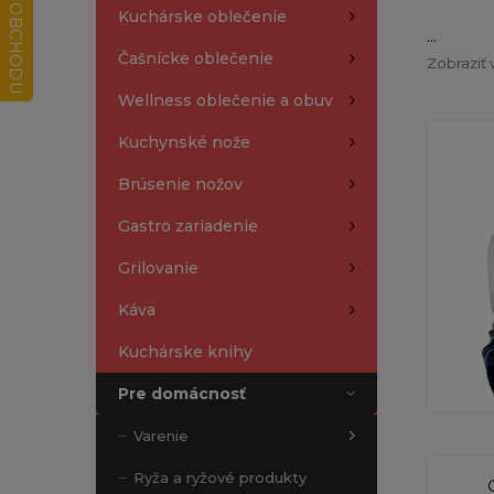
Kuchárske oblečenie
...
Čašnícke oblečenie
Zobraziť 
Wellness oblečenie a obuv
Kuchynské nože
Brúsenie nožov
Gastro zariadenie
Grilovanie
Káva
Kuchárske knihy
Pre domácnosť
Varenie
Ryža a ryžové produkty