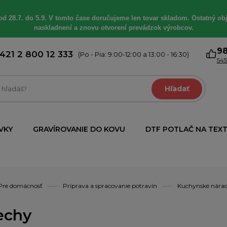
od 28.7. do 5.9. V tomto čase doručujeme len tovar skladom. Ostatný obj
naskladnení a znovu otvorení prevádzok výrobcov.
9
421 2 800 12 333
(Po - Pia: 9:00-12:00 a 13:00 - 16:30)
545
Hľadať
VKY
GRAVÍROVANIE DO KOVU
DTF POTLAČ NA TEXT
Pre domácnosť
Príprava a spracovanie potravín
Kuchynské nára
echy