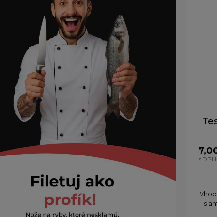
Te
7,0
s DPH
Vhodn
s a