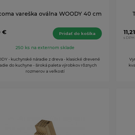
coma vareška oválna WOODY 40 cm
0 €
11,2
Pridať do košíka
s DPH
250 ks na externom sklade
Y - kuchynské náradie z dreva - klasické drevené
Vy
adie do kuchyne - široká paleta výrobkov rôznych
kv
rozmerov a veľkostí