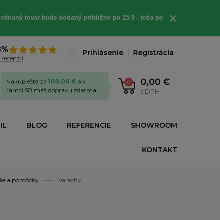
×
ednaný tovar bude dodaný približne po 15.9 - teda po
8%
Prihlásenie
Registrácia
 recenzií
0,00 €
Nakúp ešte za
100,00 €
a v
0
rámci SR máš dopravu zdarma.
s DPH
IL
BLOG
REFERENCIE
SHOWROOM
KONTAKT
die a pomôcky
Varechy