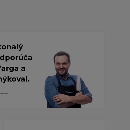
konalý
 Odporúča
Varga a
nýkoval.