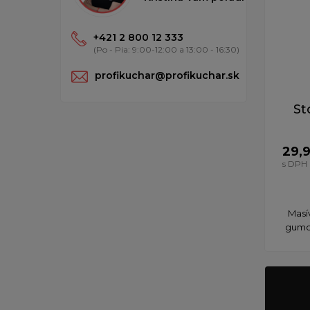
+421 2 800 12 333
(Po - Pia: 9:00-12:00 a 13:00 - 16:30)
profikuchar@profikuchar.sk
St
29,
s DPH
Masí
gumov