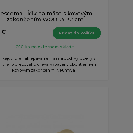
Tescoma Tĺčik na mäso s kovovým
zakončením WOODY 32 cm
1 €
Pridať do košíka
250 ks na externom sklade
nikajúci pre naklepávanie mäsa a pod. Vyrobený z
alitného brezového dreva, vybavený obojstranným
kovovým zakončením. Neumýva...