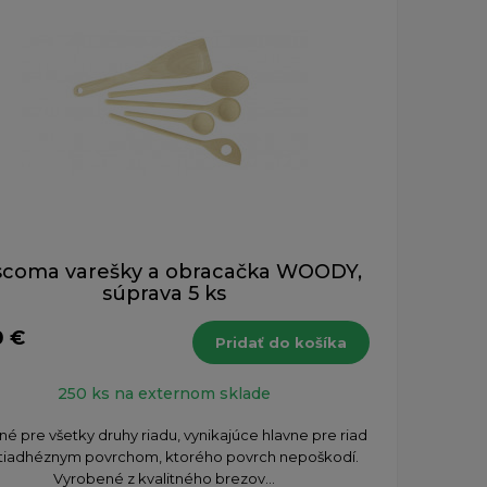
scoma varešky a obracačka WOODY,
súprava 5 ks
0 €
Pridať do košíka
250 ks na externom sklade
é pre všetky druhy riadu, vynikajúce hlavne pre riad
ntiadhéznym povrchom, ktorého povrch nepoškodí.
Vyrobené z kvalitného brezov...