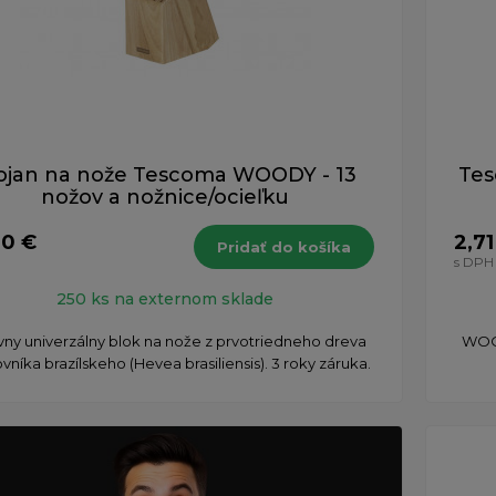
ojan na nože Tescoma WOODY - 13
Tes
nožov a nožnice/ocieľku
90 €
2,71
Pridať do košíka
s DPH
250 ks na externom sklade
vny univerzálny blok na nože z prvotriedneho dreva
WOOD
níka brazílskeho (Hevea brasiliensis). 3 roky záruka.