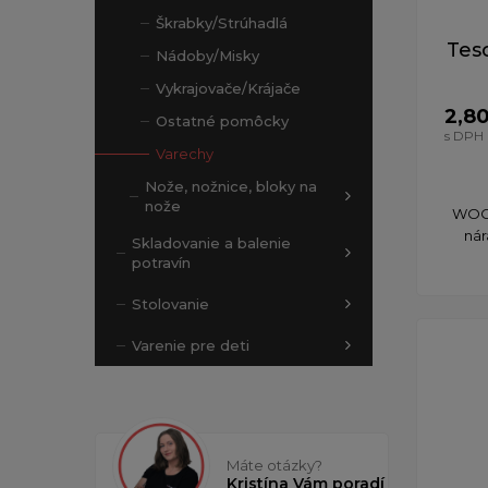
Škrabky/Strúhadlá
Tes
Nádoby/Misky
Vykrajovače/Krájače
2,8
Ostatné pomôcky
s DPH
Varechy
Nože, nožnice, bloky na
nože
WOOD
nár
Skladovanie a balenie
potravín
Stolovanie
Varenie pre deti
Máte otázky?
Kristína Vám poradí