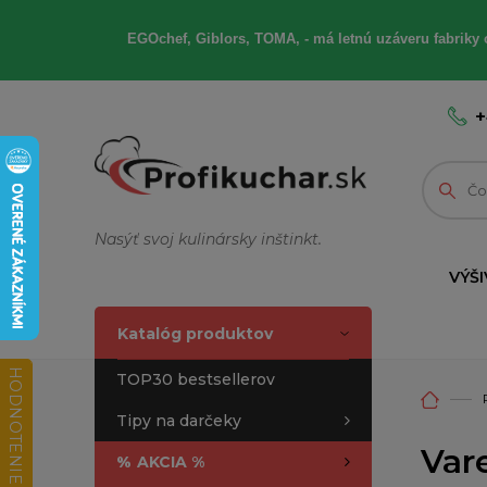
EGOchef, Giblors, TOMA, - má letnú uzáveru fabriky 
+
Nasýť svoj kulinársky inštinkt.
VÝŠI
Katalóg produktov
HODNOTENIE OBCHODU
TOP30 bestsellerov
Tipy na darčeky
Var
%
AKCIA %