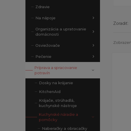
Zdravie
Na nápoje
Zoradiť:
Organizácia a upratovanie
domácnosti
Zobrazený
Osviežovače
Pečenie
Príprava a spracovanie
potravín
Dosky na krájanie
KitchenAid
Krájače, strúhadlá,
kuchynské nástroje
Kuchynské náradie a
pomôcky
Naberačky a obracačky