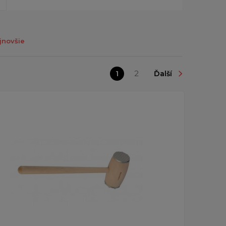
jnovšie
1
2
Ďalší