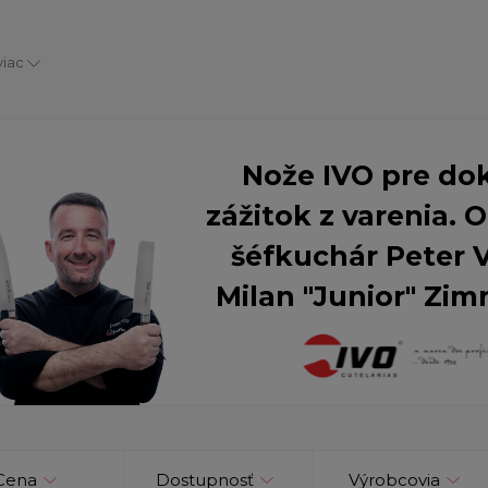
viac
Nože IVO pre do
zážitok z varenia.
šéfkuchár Peter 
Milan "Junior" Zim
Cena
Dostupnosť
Výrobcovia