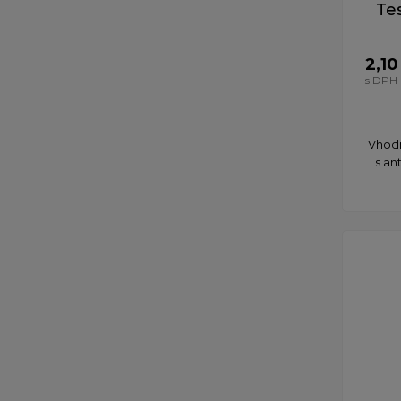
Te
2,10
s DPH
Vhodn
s an