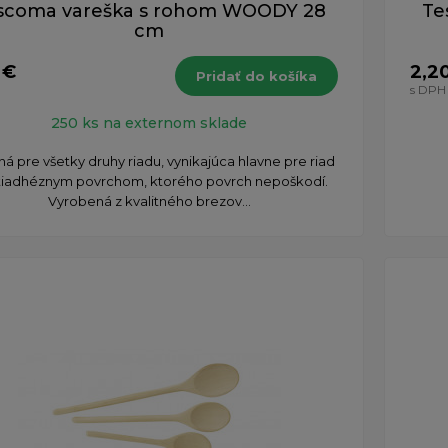
scoma vareška s rohom WOODY 28
Te
cm
 €
2,2
Pridať do košíka
s DPH
250 ks na externom sklade
á pre všetky druhy riadu, vynikajúca hlavne pre riad
tiadhéznym povrchom, ktorého povrch nepoškodí.
Vyrobená z kvalitného brezov...