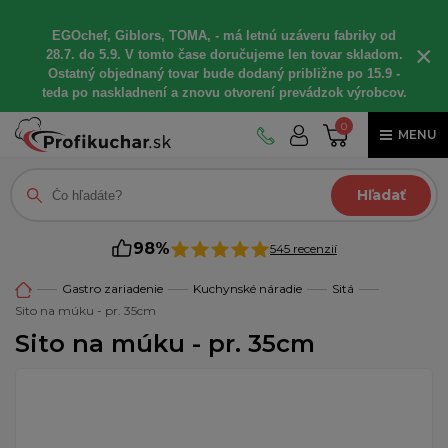
EGOchef, Giblors, TOMA, - má letnú uzáveru fabriky od
×
28.7. do 5.9. V tomto čase doručujeme len tovar skladom.
Ostatný objednaný tovar bude dodaný približne po 15.9 -
teda po naskladnení a znovu otvorení prevádzok výrobcov.
0
MENU
Hľadať
98%
545 recenzií
Gastro zariadenie
Kuchynské náradie
Sitá
Sito na múku - pr. 35cm
Sito na múku - pr. 35cm