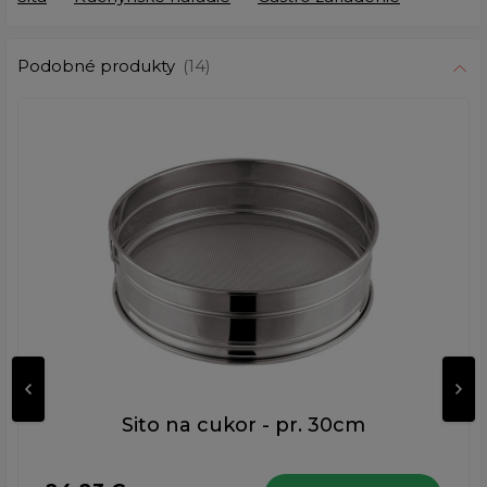
Podobné produkty
(14)
Sito na cukor - pr. 30cm