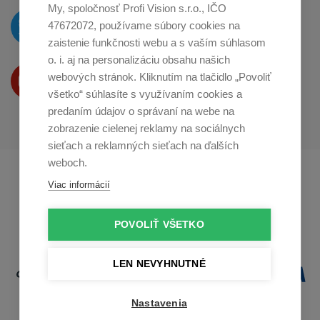
My, spoločnosť Profi Vision s.r.o., IČO
O novinkách píšeme
47672072, používame súbory cookies na
na
Twitteri
zaistenie funkčnosti webu a s vaším súhlasom
o. i. aj na personalizáciu obsahu našich
Produkty Vám predstavujeme
webových stránok. Kliknutím na tlačidlo „Povoliť
na
Youtube
všetko“ súhlasíte s využívaním cookies a
predaním údajov o správaní na webe na
zobrazenie cielenej reklamy na sociálnych
sieťach a reklamných sieťach na ďalších
weboch.
Profikuchař.cz
Profikoch.at
Viac informácií
Profiszakacs.hu
POVOLIŤ VŠETKO
LEN NEVYHNUTNÉ
Nastavenia