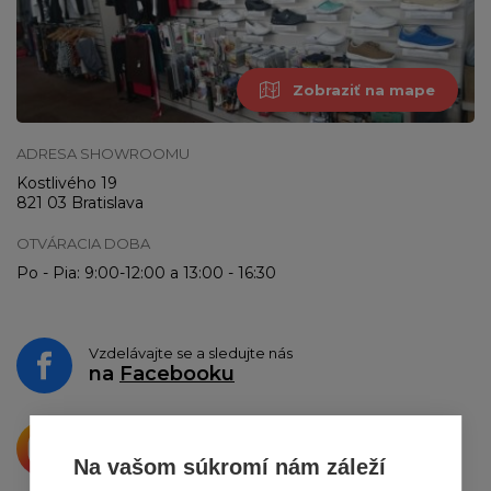
Zobraziť na mape
ADRESA SHOWROOMU
Kostlivého 19
821 03 Bratislava
OTVÁRACIA DOBA
Po - Pia: 9:00-12:00 a 13:00 - 16:30
Vzdelávajte se a sledujte nás
na
Facebooku
Krásne produkty si priamo hovoria
o zdieľanie na
Instagrame
Na vašom súkromí nám záleží