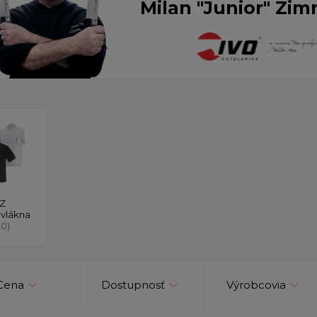
Milan "Junior" Zim
Z
vlákna
10)
Cena
Dostupnosť
Výrobcovia