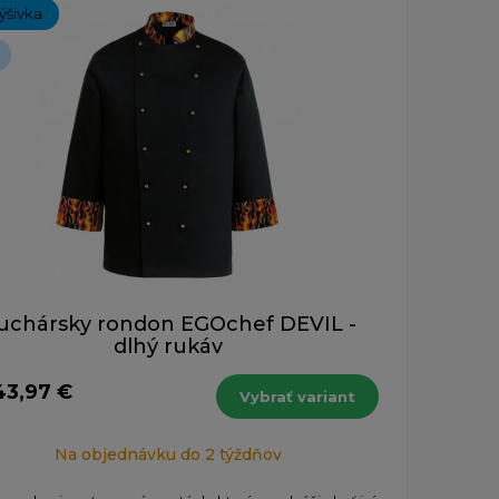
ýšivka
uchársky rondon EGOchef DEVIL -
dlhý rukáv
43,97 €
Vybrať variant
Na objednávku do 2 týždňov