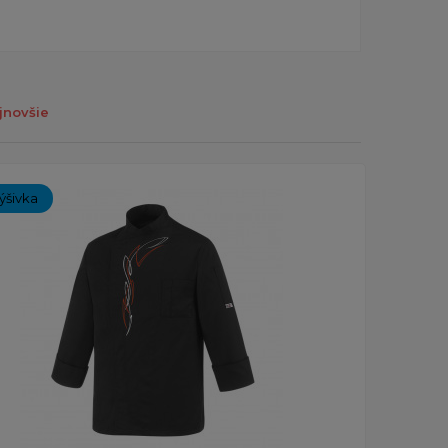
jnovšie
ýšivka