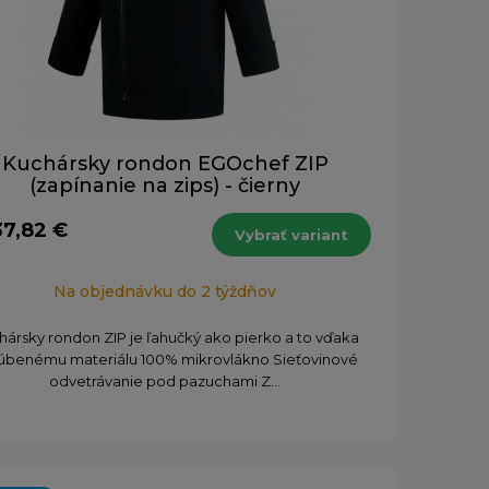
Kuchársky rondon EGOchef ZIP
(zapínanie na zips) - čierny
37,82 €
Vybrať variant
Na objednávku do 2 týždňov
hársky rondon ZIP je ľahučký ako pierko a to vďaka
úbenému materiálu 100% mikrovlákno Sieťovinové
odvetrávanie pod pazuchami Z...