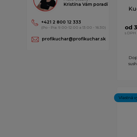
Kristína Vám poradí
Ku
+421 2 800 12 333
od 3
(Po - Pia: 9:00-12:00 a 13:00 - 16:30)
s DPH
profikuchar@profikuchar.sk
Dopr
sush
Vlastná v