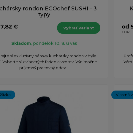
chársky rondon EGOchef SUSHI - 3
K
typy
7,82 €
od 5
Vybrať variant
s DPH
Skladom
, pondelok 10. 8. u vás
ajte si exkluzívny pánsky kuchársky rondon v štýle
Prof
i. Vyberte si z viacerých farieb a vzorov. Výnimočne
Vám 
príjemný pracovný odev ...
ýšivka
Vlastná v