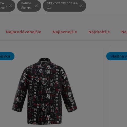
CA
FARBA
VEĽKOSŤ OBLEČENIA
hef
čierna
4xl
Najpredávanejšie
Najlacnejšie
Najdrahšie
Na
ých 1-7 z celkovo 7 záznamov.
ýšivka
Vlastná v