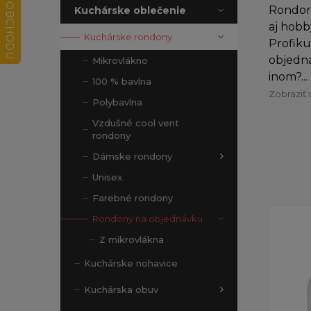
Rondon
Kuchárske oblečenie
aj hobb
Kuchárske rondony
Profiku
objedná
Mikrovlákno
inom?...
100 % bavlna
Zobraziť 
Polybavlna
Vzdušné cool vent
rondony
Dámske rondony
Unisex
Farebné rondony
Rondony na objednávku
Z mikrovlákna
Kuchárske nohavice
Kuchárska obuv