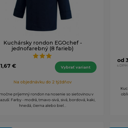
Kuchársky rondon EGOchef -
jednofarebný (8 farieb)
od 
1,67 €
s DPH
Vybrať variant
Na objednávku do 2 týždňov
​Kuc
močne príjemný rondon na nosenie so sieťovinou v
obľ
zuší. Farby - modrá, tmavo-sivá, sivá, bordová, kaki,
hnedá, čierna alebo biel...