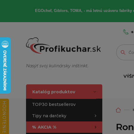
EGOchef, Giblors, TOMA, - má letnú uzáveru fabriky 
+
Nasýť svoj kulinársky inštinkt.
VÝŠI
Katalóg produktov
HODNOTENIE OBCHODU
TOP30 bestsellerov
Tipy na darčeky
Ron
%
AKCIA %