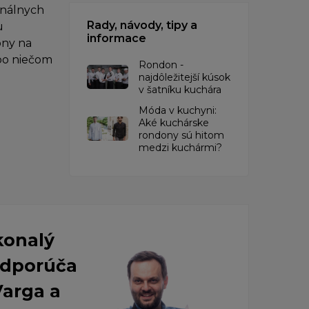
onálnych
Rady, návody, tipy a
u
informace
ony na
 po niečom
Rondon -
najdôležitejší kúsok
v šatníku kuchára
​Móda v kuchyni:
Aké kuchárske
rondony sú hitom
medzi kuchármi?
konalý
 Odporúča
Varga a