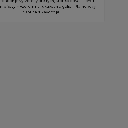
l rondon je vytvorený pre tých, ktorí sa odvážia byť iní
ameňovým vzorom na rukávoch a golieri Plameňový
vzor na rukávoch je ...