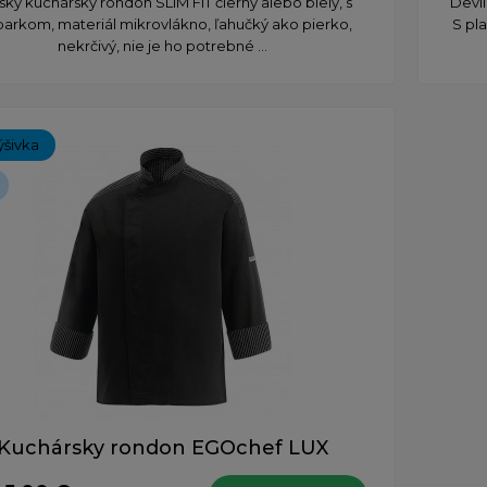
ky kuchársky rondon SLIM FIT čierny alebo biely, s
​Devi
parkom, materiál mikrovlákno, ľahučký ako pierko,
S pl
nekrčivý, nie je ho potrebné ...
ýšivka
Kuchársky rondon EGOchef LUX