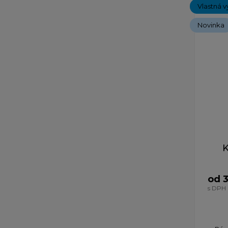
Vlastná v
Novinka
K
od 
s DPH