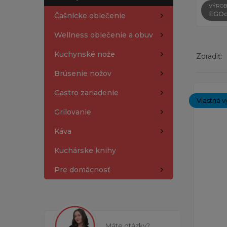
VÝROB
EGOc
Čašnícke oblečenie
Wellness oblečenie a obuv
Kuchynské nože
Zoradiť:
Brúsenie nožov
Zobrazen
Gastro zariadenie
Vlastná v
Grilovanie
Káva
Kuchárske knihy
Pre domácnosť
Máte otázky?