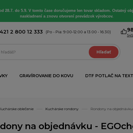
od 28.7. do 5.9. V tomto čase doručujeme len tovar skladom. Ostatný obj
naskladnení a znovu otvorení prevádzok výrobcov.
9
421 2 800 12 333
(Po - Pia: 9:00-12:00 a 13:00 - 16:30)
545
Hľadať
VKY
GRAVÍROVANIE DO KOVU
DTF POTLAČ NA TEXT
Kuchárske oblečenie
Kuchárske rondony
Rondony na objednávku
dony na objednávku - EGOchef