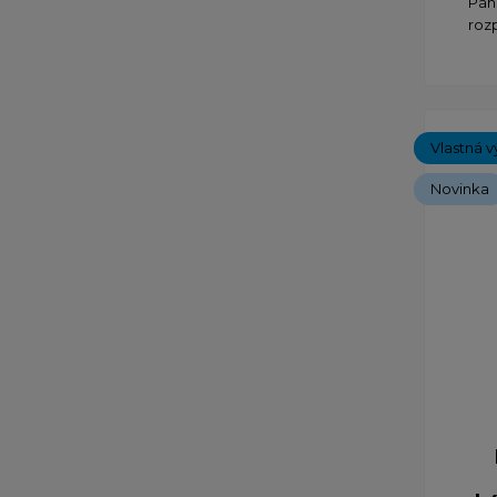
Páns
roz
Vlastná v
Novinka