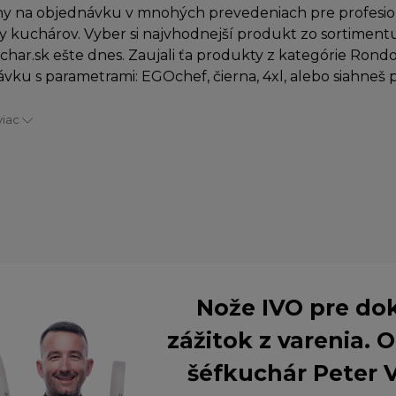
y na objednávku v mnohých prevedeniach pre profesi
y kuchárov. Vyber si najvhodnejší produkt zo sortiment
char.sk ešte dnes. Zaujali ťa produkty z kategórie Rond
vku s parametrami: EGOchef, čierna, 4xl, alebo siahneš
viac
Nože IVO pre do
zážitok z varenia.
šéfkuchár Peter 