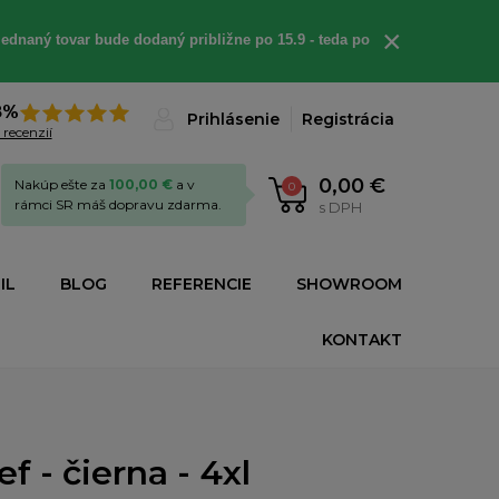
×
ednaný tovar bude dodaný približne po 15.9 - teda po
8%
Prihlásenie
Registrácia
 recenzií
0,00 €
Nakúp ešte za
100,00 €
a v
0
rámci SR máš dopravu zdarma.
s DPH
IL
BLOG
REFERENCIE
SHOWROOM
KONTAKT
 - čierna - 4xl