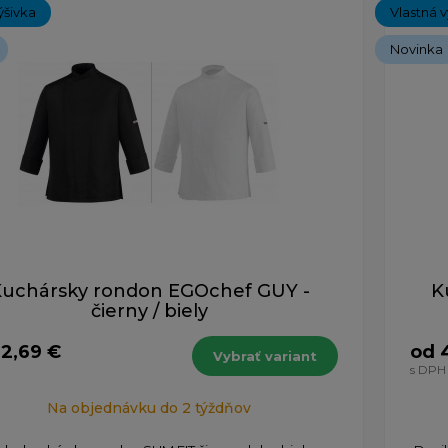
ýšivka
Vlastná v
Novinka
uchársky rondon EGOchef GUY -
K
čierny / biely
32,69 €
od 
Vybrať variant
s DPH
Na objednávku do 2 týždňov