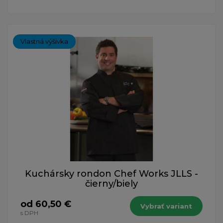
Vlastná výšivka
Kuchársky rondon Chef Works JLLS -
čierny/biely
od 60,50 €
Vybrať variant
s DPH