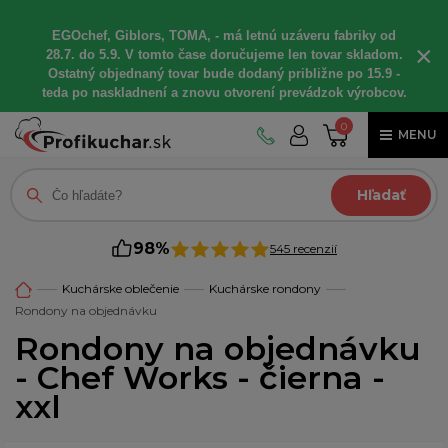
EGOchef, Giblors, TOMA, - má letnú uzáveru fabriky od
×
28.7. do 5.9. V tomto čase doručujeme len tovar skladom.
Ostatný objednaný tovar bude dodaný približne po 15.9 -
teda po naskladnení a znovu otvorení prevádzok výrobcov.
0
MENU
Hľadať
98%
545 recenzií
Kuchárske oblečenie
Kuchárske rondony
Rondony na objednávku
Rondony na objednávku
- Chef Works - čierna -
xxl