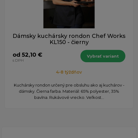
Dámsky kuchársky rondon Chef Works
KL150 - čierny
od 52,10 €
Vybrať variant
s DPH
4-8 týždňov
Kuchársky rondon určený pre obsluhu ako aj kuchárov -
dámsky. Čierna farba. Materiál: 65% polyester, 35%
bavlna. Rukávové vrecko. Veľkost...