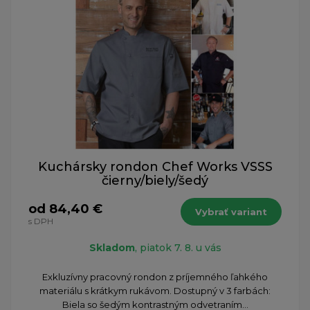
Kuchársky rondon Chef Works VSSS
čierny/biely/šedý
od 84,40 €
Vybrať variant
s DPH
Skladom
, piatok 7. 8. u vás
Exkluzívny pracovný rondon z príjemného ľahkého
materiálu s krátkym rukávom. Dostupný v 3 farbách:
Biela so šedým kontrastným odvetraním...