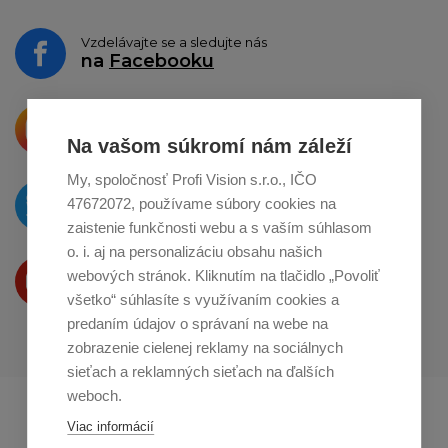
Vzdelávajte se a sledujte nás
na
Facebooku
Krásne produkty si priamo hovoria
o zdieľanie na
Instagrame
Na vašom súkromí nám záleží
My, spoločnosť Profi Vision s.r.o., IČO
O novinkách píšeme
47672072, používame súbory cookies na
na
Twitteri
zaistenie funkčnosti webu a s vaším súhlasom
o. i. aj na personalizáciu obsahu našich
Produkty Vám predstavujeme
webových stránok. Kliknutím na tlačidlo „Povoliť
na
Youtube
všetko“ súhlasíte s využívaním cookies a
predaním údajov o správaní na webe na
zobrazenie cielenej reklamy na sociálnych
sieťach a reklamných sieťach na ďalších
weboch.
Profikuchař.cz
Profikoch.at
Viac informácií
Profiszakacs.hu