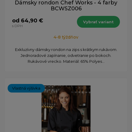
Dámsky rondon Chef Works - 4 farby
BCWSZ006
od 64,90 €
Vybrať variant
s DPH
4-8 týždňov
Exkluzívny dámsky rondon na zips s krátkym rukávom.
Jednoradové zapínanie, odvetranie po bokoch.
Rukávové vrecko. Materiál: 65% Polyes...
Vlastná výšivka