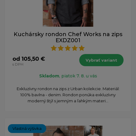
Kuchársky rondon Chef Works na zips
EXDZ001
od 105,50 €
Vybrať variant
s DPH
Skladom
, piatok 7. 8. u vás
Exkluzívny rondon na zips z Urban kolekcie. Materiál:
100% bavlna - denim. Rondon ponúka exkluzívny
moderný štýl s jemným a ľahkým materi...
Vlastná výšivka