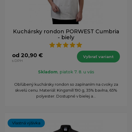
Kuchársky rondon PORWEST Cumbria
- biely
od 20,90 €
Vybrať variant
s DPH
Skladom
, piatok 7. 8. u vás
Obľúbený kuchársky rondon so zapínaním na cvoky za
skvelú cenu. Materiál: Kingsmill 190 g, 35% bavlna, 65%
polyester. Dostupné v bielej a...
Vlastná výšivka