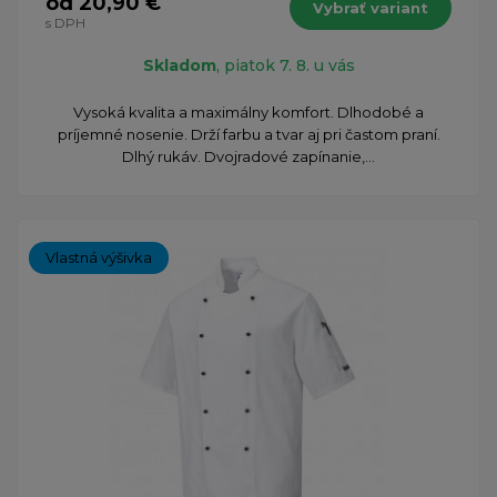
od 20,90 €
Vybrať variant
s DPH
Skladom
, piatok 7. 8. u vás
Vysoká kvalita a maximálny komfort. Dlhodobé a
príjemné nosenie. Drží farbu a tvar aj pri častom praní.
Dlhý rukáv. Dvojradové zapínanie,...
Vlastná výšivka