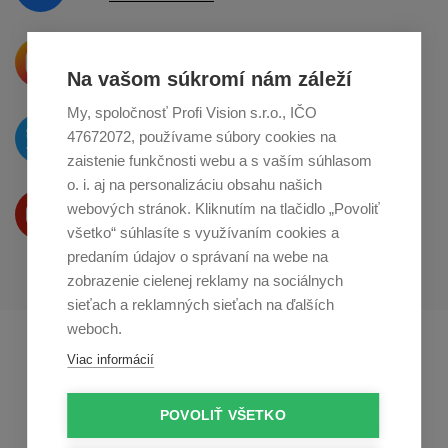
Krásne produkty si priamo hovoria
o zdieľanie na
Instagrame
Na vašom súkromí nám záleží
My, spoločnosť Profi Vision s.r.o., IČO
O novinkách píšeme
47672072, používame súbory cookies na
na
Twitteri
zaistenie funkčnosti webu a s vaším súhlasom
o. i. aj na personalizáciu obsahu našich
Produkty Vám predstavujeme
webových stránok. Kliknutím na tlačidlo „Povoliť
na
Youtube
všetko“ súhlasíte s využívaním cookies a
predaním údajov o správaní na webe na
zobrazenie cielenej reklamy na sociálnych
sieťach a reklamných sieťach na ďalších
weboch.
Profikuchař.cz
Profikoch.at
Viac informácií
Profiszakacs.hu
POVOLIŤ VŠETKO