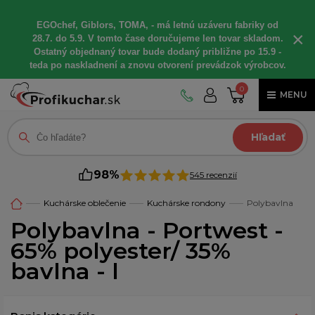
EGOchef, Giblors, TOMA, - má letnú uzáveru fabriky od
×
28.7. do 5.9. V tomto čase doručujeme len tovar skladom.
Ostatný objednaný tovar bude dodaný približne po 15.9 -
teda po naskladnení a znovu otvorení prevádzok výrobcov.
0
MENU
Hľadať
98%
545 recenzií
Kuchárske oblečenie
Kuchárske rondony
Polybavlna
Polybavlna - Portwest -
65% polyester/ 35%
bavlna - l