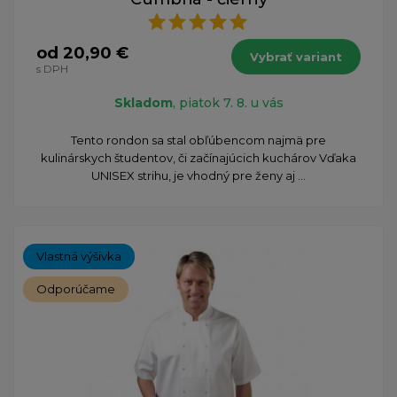
od 20,90 €
Vybrať variant
s DPH
Skladom
, piatok 7. 8. u vás
​Tento rondon sa stal obľúbencom najmä pre
kulinárskych študentov, či začínajúcich kuchárov Vďaka
UNISEX strihu, je vhodný pre ženy aj ...
Vlastná výšivka
Odporúčame