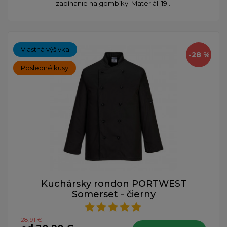
zapínanie na gombíky. Materiál: 19...
Vlastná výšivka
-28 %
Posledné kusy
Kuchársky rondon PORTWEST
Somerset - čierny
28,91 €