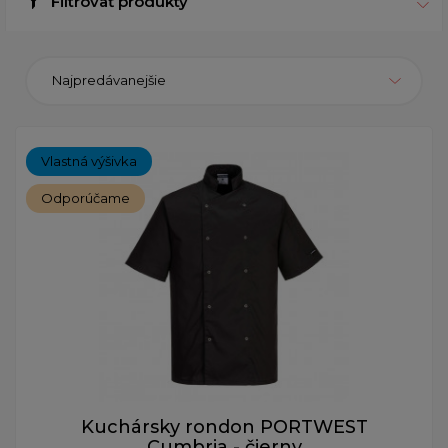
Filtrovať produkty
Najpredávanejšie
Vlastná výšivka
Odporúčame
Kuchársky rondon PORTWEST
Cumbria - čierny