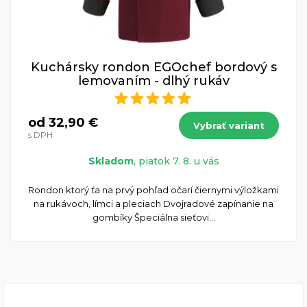
Kuchársky rondon EGOchef bordový s
lemovaním - dlhý rukáv
od 32,90 €
Vybrať variant
s DPH
Skladom
, piatok 7. 8. u vás
Rondon ktorý ťa na prvý pohľad očarí čiernymi výložkami
na rukávoch, límci a pleciach Dvojradové zapínanie na
gombíky Špeciálna sieťovi...