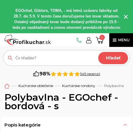
EGOchef, Giblors, TOMA, - má letnú uzáveru fabriky od
×
28.7. do 5.9. V tomto čase doručujeme len tovar skladom.
Ostatný objednaný tovar bude dodaný približne po 15.9 -
teda po naskladnení a znovu otvorení prevádzok výrobcov.
0
MENU
Hľadať
98%
545 recenzií
Kuchárske oblečenie
Kuchárske rondony
Polybavlna
Polybavlna - EGOchef -
bordová - s
Popis kategórie