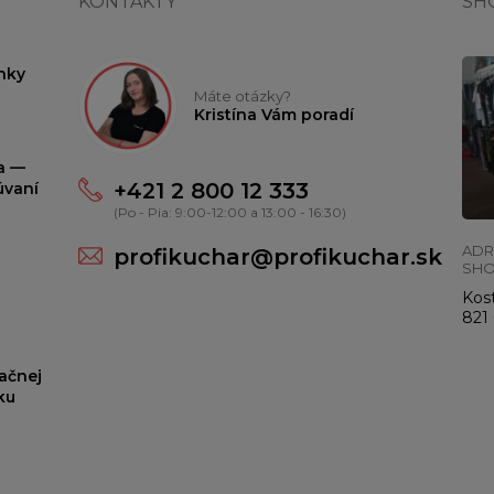
KONTAKTY
SH
nky
Máte otázky?
Kristína Vám poradí
ta —
+421 2 800 12 333
úvaní
(Po - Pia: 9:00-12:00 a 13:00 - 16:30)
ADR
profikuchar@profikuchar.sk
SH
Kost
821 
ačnej
ku