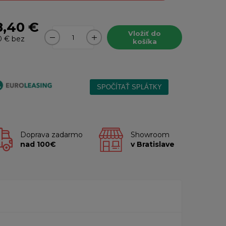
8,40 €
Vložiť do
0 €
bez
košíka
Doprava zadarmo
Showroom
nad 100€
v Bratislave