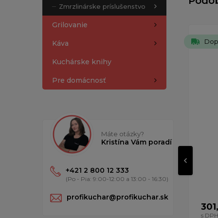
Podo
Zmrzlinárske príslušenstvo
Grilovanie
Dop
Káva
Kuchárske knihy
Pre domácnosť
Máte otázky?
Kristína Vám poradí
+421 2 800 12 333
(Po - Pia: 9:00-12:00 a 13:00 - 16:30)
profikuchar@profikuchar.sk
301
s DP