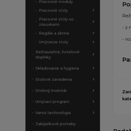
Pracovné moduly
Po
Pracovné stoly
Rež
Pracovné stoly so
zásuvkami
- z
Regále a skrine
- r
Umývacie stoly
Reštauračné, hotelové
doplnky
Pa
Skladovanie a hygiena
Stolové zariadenia
Stolový inventár
Zar
kat
Umývací program
Varná technológia
Zabíjačkové potreby