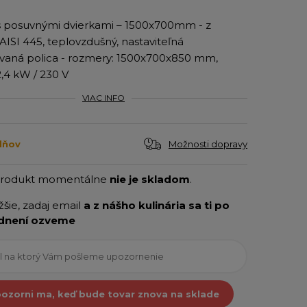
 posuvnými dvierkami – 1500x700mm - z
AISI 445, teplovzdušný, nastaviteľná
vaná polica - rozmery: 1500x700x850 mm,
2,4 kW / 230 V
VIAC INFO
Možnosti dopravy
dňov
produkt momentálne
nie je skladom
.
ižšie, zadaj email
a z nášho kulinária sa ti po
dnení ozveme
ozorni ma, keď bude tovar znova na sklade