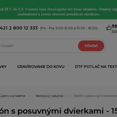
od 28.7. do 5.9. V tomto čase doručujeme len tovar skladom. Ostatný obj
naskladnení a znovu otvorení prevádzok výrobcov.
9
421 2 800 12 333
(Po - Pia: 9:00-12:00 a 13:00 - 16:30)
545
Hľadať
VKY
GRAVÍROVANIE DO KOVU
DTF POTLAČ NA TEXT
Gastro zariadenie
Nerezový nábytok
Režón s posuvnými dvierk
ón s posuvnými dvierkami -