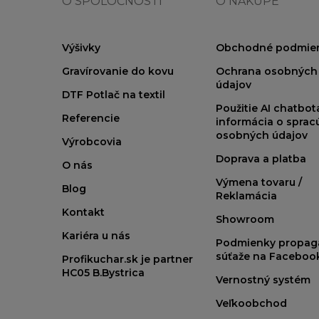
O SPOLOČNOSTI
O NÁKUPE
Výšivky
Obchodné podmie
Gravírovanie do kovu
Ochrana osobných
údajov
DTF Potlač na textil
Použitie AI chatbo
Referencie
informácia o sprac
osobných údajov
Výrobcovia
Doprava a platba
O nás
Výmena tovaru /
Blog
Reklamácia
Kontakt
Showroom
Kariéra u nás
Podmienky propag
súťaže na Faceboo
Profikuchar.sk je partner
HC05 B.Bystrica
Vernostný systém
Veľkoobchod