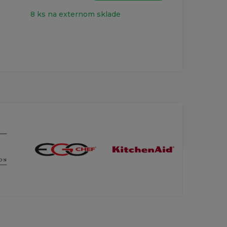
8 ks na externom sklade
poch
políc