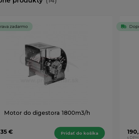
bné produkty
(14)
rava zadarmo
Dop
Motor do digestora 1800m3/h
,35 €
190
Pridať do košíka
H
s DPH