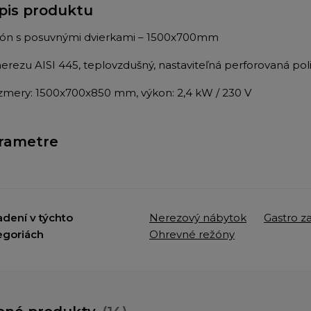
pis produktu
ón s posuvnými dvierkami – 1500x700mm
 nerezu AISI 445, teplovzdušný, nastaviteľná perforovaná po
ozmery: 1500x700x850 mm, výkon: 2,4 kW / 230 V
rametre
adení v týchto
Nerezový nábytok
Gastro z
egoriách
Ohrevné režóny