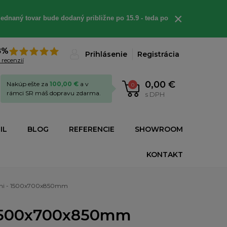
×
ednaný tovar bude dodaný približne po 15.9 - teda po
8%
Prihlásenie
Registrácia
 recenzií
0,00 €
Nakúp ešte za
100,00 €
a v
0
rámci SR máš dopravu zdarma.
s DPH
IL
BLOG
REFERENCIE
SHOWROOM
KONTAKT
ami - 1500x700x850mm
 1500x700x850mm