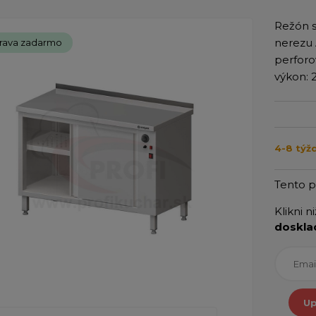
Režón s
nerezu 
rava zadarmo
perforo
výkon: 
4-8 týž
Tento 
Klikni n
doskla
Up