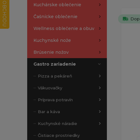
Kuchárske oblečenie
Čašnícke oblečenie
Dop
Wellness oblečenie a obuv
Kuchynské nože
Brúsenie nožov
Gastro zariadenie
Pizza a pekáreň
Vákuovačky
Príprava potravín
Bar a káva
Kuchynské náradie
Čistiace prostriedky