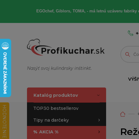
EGOchef, Giblors, TOMA, - má letnú uzáveru fabriky 
+
Nasýť svoj kulinársky inštinkt.
VÝŠI
Katalóg produktov
HODNOTENIE OBCHODU
TOP30 bestsellerov
Tipy na darčeky
Rež
%
AKCIA %