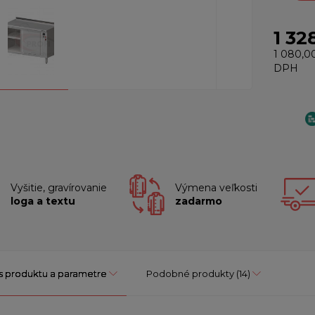
1 32
1 080,0
DPH
Vyšitie, gravírovanie
Výmena veľkosti
loga a textu
zadarmo
s produktu a parametre
Podobné produkty
(14)