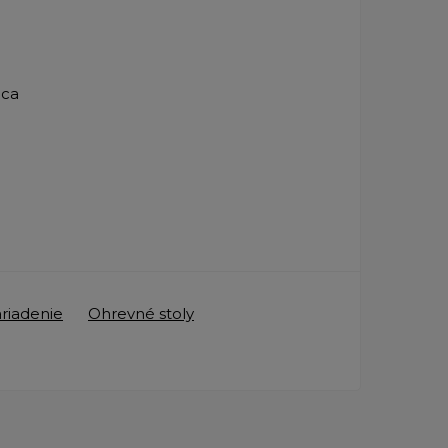
lica
ariadenie
Ohrevné stoly