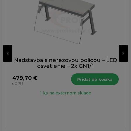
Nadstavba s nerezovou policou – LED
osvetlenie – 2x GN1/1
479,70 €
Pridať do košíka
s DPH
1 ks na externom sklade