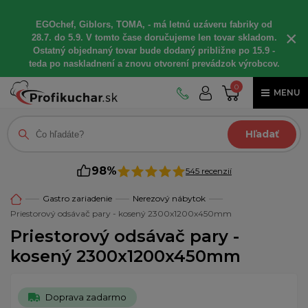
EGOchef, Giblors, TOMA, - má letnú uzáveru fabriky od
×
28.7. do 5.9. V tomto čase doručujeme len tovar skladom.
Ostatný objednaný tovar bude dodaný približne po 15.9 -
teda po naskladnení a znovu otvorení prevádzok výrobcov.
0
MENU
Hľadať
98%
545 recenzií
Gastro zariadenie
Nerezový nábytok
Priestorový odsávač pary - kosený 2300x1200x450mm
Priestorový odsávač pary -
kosený 2300x1200x450mm
Doprava zadarmo