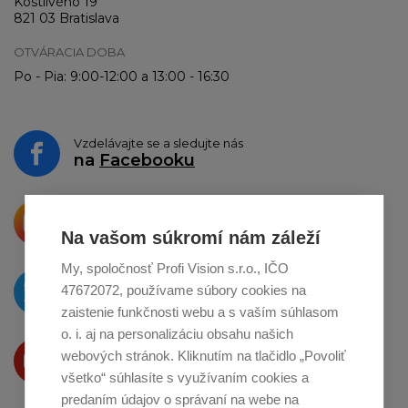
Kostlivého 19
821 03 Bratislava
OTVÁRACIA DOBA
Po - Pia: 9:00-12:00 a 13:00 - 16:30
Vzdelávajte se a sledujte nás
na
Facebooku
Krásne produkty si priamo hovoria
o zdieľanie na
Instagrame
Na vašom súkromí nám záleží
My, spoločnosť Profi Vision s.r.o., IČO
O novinkách píšeme
47672072, používame súbory cookies na
na
Twitteri
zaistenie funkčnosti webu a s vaším súhlasom
o. i. aj na personalizáciu obsahu našich
Produkty Vám predstavujeme
webových stránok. Kliknutím na tlačidlo „Povoliť
na
Youtube
všetko“ súhlasíte s využívaním cookies a
predaním údajov o správaní na webe na