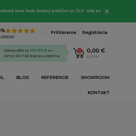
×
ednaný tovar bude dodaný približne po 15.9 - teda po
8%
Prihlásenie
Registrácia
 recenzií
0,00 €
Nakúp ešte za
100,00 €
a v
0
rámci SR máš dopravu zdarma.
s DPH
IL
BLOG
REFERENCIE
SHOWROOM
KONTAKT