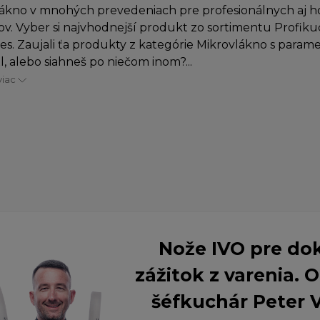
ákno v mnohých prevedeniach pre profesionálnych aj 
v. Vyber si najvhodnejší produkt zo sortimentu Profiku
es. Zaujali ťa produkty z kategórie Mikrovlákno s parame
xl, alebo siahneš po niečom inom?...
viac
Nože IVO pre do
zážitok z varenia.
šéfkuchár Peter 