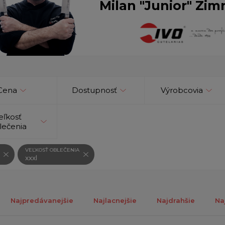
Milan "Junior" Zim
Cena
Dostupnosť
Výrobcovia
eľkosť
lečenia
VEĽKOSŤ OBLEČENIA
xxxl
Najpredávanejšie
Najlacnejšie
Najdrahšie
Na