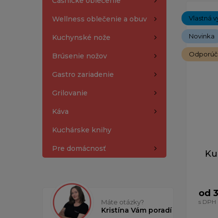
Čašnícke oblečenie
Zobrazený
Vlastná v
Wellness oblečenie a obuv
Novinka
Kuchynské nože
Odporú
Brúsenie nožov
Gastro zariadenie
Grilovanie
Káva
Kuchárske knihy
Pre domácnosť
Ku
od 
Máte otázky?
s DPH
Kristína Vám poradí