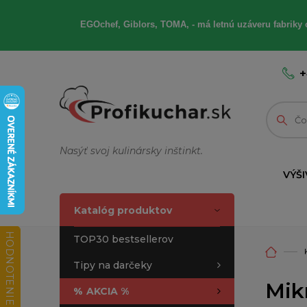
EGOchef, Giblors, TOMA, - má letnú uzáveru fabriky 
+
Nasýť svoj kulinársky inštinkt.
VÝŠI
Katalóg produktov
HODNOTENIE OBCHODU
TOP30 bestsellerov
Tipy na darčeky
Mikr
%
AKCIA %