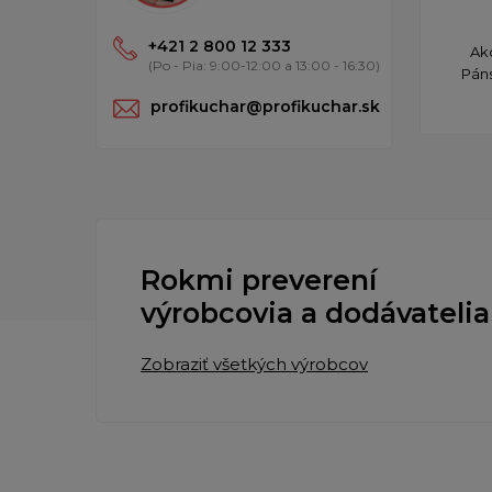
+421 2 800 12 333
Ak
(Po - Pia: 9:00-12:00 a 13:00 - 16:30)
Páns
profikuchar@profikuchar.sk
Rokmi preverení
výrobcovia a dodávatelia
Zobraziť všetkých výrobcov