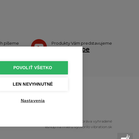
ch píšeme
Produkty Vám predstavujeme
tteri
na
Youtube
POVOLIŤ VŠETKO
LEN NEVYHNUTNÉ
u
Nastavenia
pyright © 2010 - 2026 profikuchar.sk Všetky práva vyhradené
eshop na mieru
vytvorilo
vibration.sk