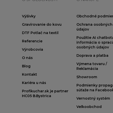
Výšivky
Obchodné podmie
Gravírovanie do kovu
Ochrana osobných
údajov
DTF Potlač na textil
Použitie AI chatbo
Referencie
informácia o sprac
osobných údajov
Výrobcovia
Doprava a platba
O nás
Výmena tovaru /
Blog
Reklamácia
Kontakt
Showroom
Kariéra u nás
Podmienky propag
súťaže na Faceboo
Profikuchar.sk je partner
HC05 B.Bystrica
Vernostný systém
Veľkoobchod