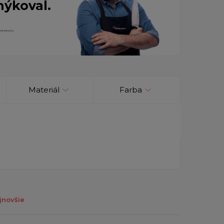
nýkoval.
Materiál
Farba
jnovšie