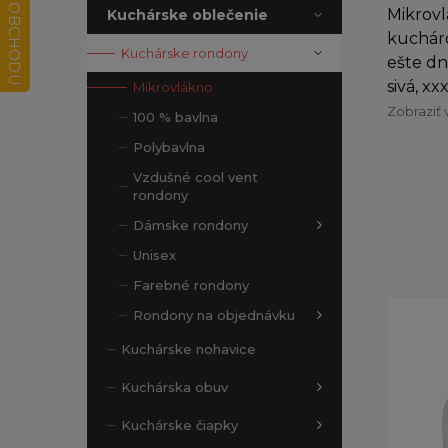
Mikrovl
Kuchárske oblečenie
kucháro
Kuchárske rondony
ešte dn
sivá, xx
Mikrovlákno
Zobraziť 
100 % bavlna
Polybavlna
Vzdušné cool vent
rondony
Dámske rondony
Unisex
Farebné rondony
Rondony na objednávku
Kuchárske nohavice
Kuchárska obuv
Kuchárske čiapky