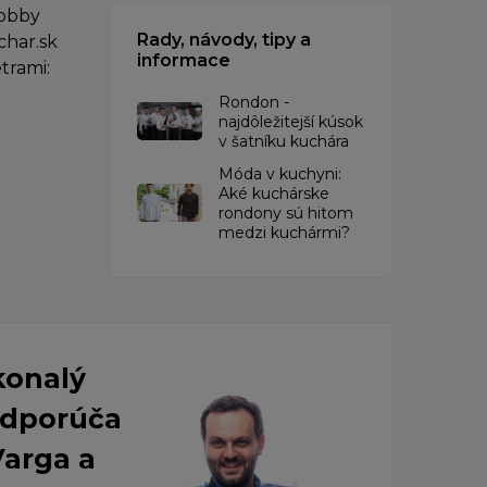
hobby
Rady, návody, tipy a
char.sk
informace
trami:
Rondon -
najdôležitejší kúsok
v šatníku kuchára
​Móda v kuchyni:
Aké kuchárske
rondony sú hitom
medzi kuchármi?
konalý
 Odporúča
Varga a