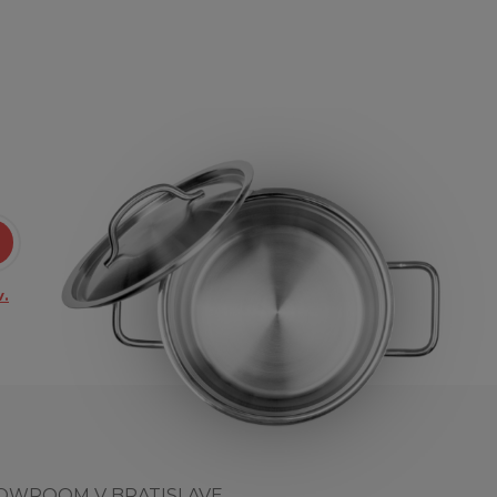
.
OWROOM V BRATISLAVE