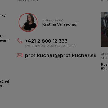
nky
Máte otázky?
Kristína Vám poradí
ta —
+421 2 800 12 333
úvaní
(Po - Pia: 9:00-12:00 a 13:00 - 16:30)
ADR
profikuchar@profikuchar.sk
SH
Kost
821 
ačnej
ku