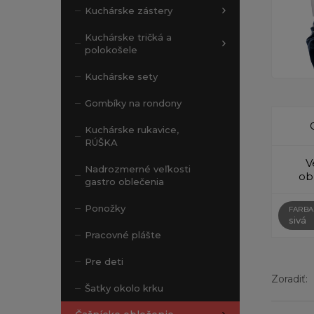
Kuchárske zástery
Kuchárske tričká a
polokošele
Kuchárske sety
Gombíky na rondony
Kuchárske rukavice,
RÚŠKA
V
Nadrozmerné veľkosti
ob
gastro oblečenia
Ponožky
FARBA
sivá
Pracovné plášte
Pre deti
Zoradiť:
Šatky okolo krku