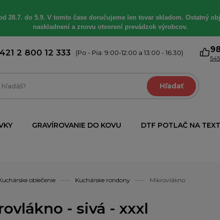
od 28.7. do 5.9. V tomto čase doručujeme len tovar skladom. Ostatný obj
naskladnení a znovu otvorení prevádzok výrobcov.
9
421 2 800 12 333
(Po - Pia: 9:00-12:00 a 13:00 - 16:30)
545
Hľadať
VKY
GRAVÍROVANIE DO KOVU
DTF POTLAČ NA TEXT
Kuchárske oblečenie
Kuchárske rondony
Mikrovlákno
ovlákno - sivá - xxxl