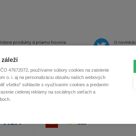
Krásne produkty si priamo hovoria
O novinká
o zdieľanie na
Instagrame
na
Twi
záleží
., IČO 47672072, používame súbory cookies na zaistenie
m o. i. aj na personalizáciu obsahu našich webových
Profikuchař.cz
Profikoch.at
Profiszakacs.h
voliť všetko“ súhlasíte s využívaním cookies a predaním
azenie cielenej reklamy na sociálnych sieťach a
boch.
Co