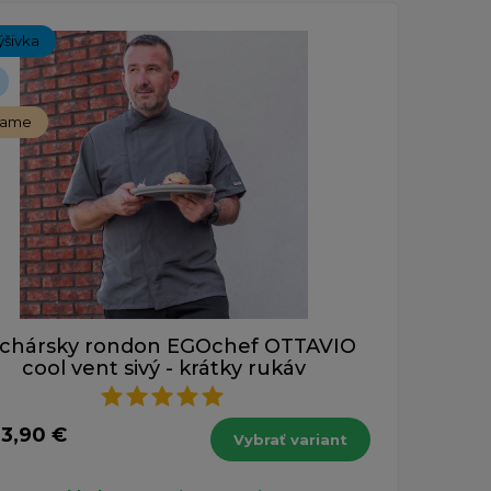
ch 1-1 z 1 záznamu.
ýšivka
čame
chársky rondon EGOchef OTTAVIO
cool vent sivý - krátky rukáv
33,90 €
Vybrať variant