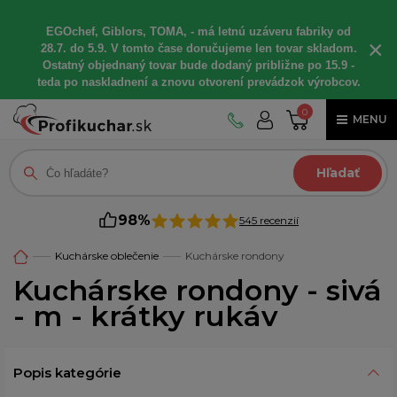
EGOchef, Giblors, TOMA, - má letnú uzáveru fabriky od
×
28.7. do 5.9. V tomto čase doručujeme len tovar skladom.
Ostatný objednaný tovar bude dodaný približne po 15.9 -
teda po naskladnení a znovu otvorení prevádzok výrobcov.
0
MENU
Hľadať
98%
545 recenzií
Kuchárske oblečenie
Kuchárske rondony
Kuchárske rondony - sivá
- m - krátky rukáv
Popis kategórie