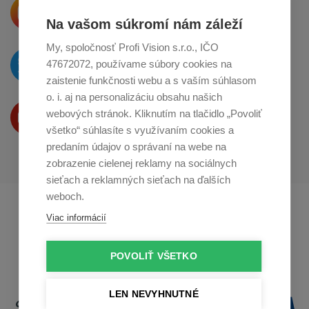
Krásne produkty si priamo hovoria
o zdieľanie na
Instagrame
Na vašom súkromí nám záleží
My, spoločnosť Profi Vision s.r.o., IČO
O novinkách píšeme
47672072, používame súbory cookies na
na
Twitteri
zaistenie funkčnosti webu a s vaším súhlasom
o. i. aj na personalizáciu obsahu našich
Produkty Vám predstavujeme
webových stránok. Kliknutím na tlačidlo „Povoliť
na
Youtube
všetko“ súhlasíte s využívaním cookies a
predaním údajov o správaní na webe na
zobrazenie cielenej reklamy na sociálnych
sieťach a reklamných sieťach na ďalších
weboch.
Profikuchař.cz
Profikoch.at
Viac informácií
Profiszakacs.hu
POVOLIŤ VŠETKO
LEN NEVYHNUTNÉ