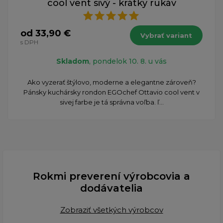
cool vent sivý - krátky rukáv
od 33,90 €
Vybrať variant
s DPH
Skladom
, pondelok 10. 8. u vás
Ako vyzerať štýlovo, moderne a elegantne zároveň?
Pánsky kuchársky rondon EGOchef Ottavio cool vent v
sivej farbe je tá správna voľba. ľ...
Rokmi preverení výrobcovia a
dodávatelia
Zobraziť všetkých výrobcov