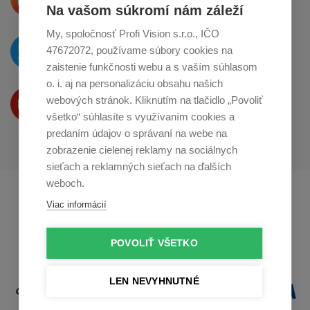
o zdieľanie na
Instagrame
Na vašom súkromí nám záleží
My, spoločnosť Profi Vision s.r.o., IČO
O novinkách píšeme
47672072, používame súbory cookies na
na
Twitteri
zaistenie funkčnosti webu a s vaším súhlasom
o. i. aj na personalizáciu obsahu našich
Produkty Vám predstavujeme
webových stránok. Kliknutím na tlačidlo „Povoliť
na
Youtube
všetko“ súhlasíte s využívaním cookies a
predaním údajov o správaní na webe na
zobrazenie cielenej reklamy na sociálnych
sieťach a reklamných sieťach na ďalších
weboch.
Profikuchař.cz
Profikoch.at
Viac informácií
Profiszakacs.hu
POVOLIŤ VŠETKO
LEN NEVYHNUTNÉ