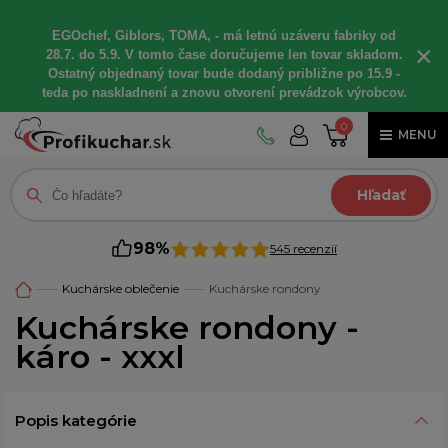
EGOchef, Giblors, TOMA, - má letnú uzáveru fabriky od
×
28.7. do 5.9. V tomto čase doručujeme len tovar skladom.
Ostatný objednaný tovar bude dodaný približne po 15.9 -
teda po naskladnení a znovu otvorení prevádzok výrobcov.
0
MENU
Hľadať
98%
545 recenzií
Kuchárske oblečenie
Kuchárske rondony
Kuchárske rondony -
káro - xxxl
Popis kategórie