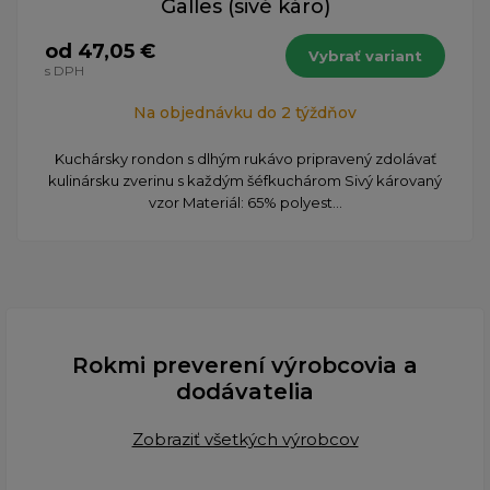
Galles (sivé káro)
od 47,05 €
Vybrať variant
s DPH
Na objednávku do 2 týždňov
​Kuchársky rondon s dlhým rukávo pripravený zdolávať
kulinársku zverinu s každým šéfkuchárom Sivý károvaný
vzor Materiál: 65% polyest...
Rokmi preverení výrobcovia a
dodávatelia
Zobraziť všetkých výrobcov