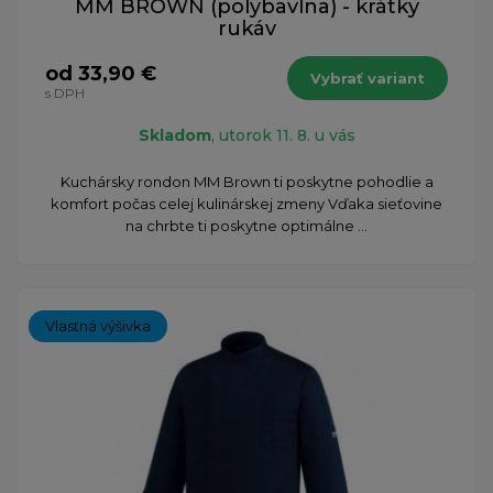
MM BROWN (polybavlna) - krátky
rukáv
od 33,90 €
Vybrať variant
s DPH
Skladom
, utorok 11. 8. u vás
​Kuchársky rondon MM Brown ti poskytne pohodlie a
komfort počas celej kulinárskej zmeny Vďaka sieťovine
na chrbte ti poskytne optimálne ...
Vlastná výšivka