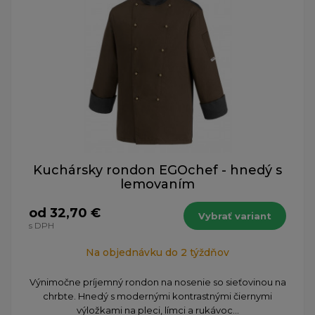
Kuchársky rondon EGOchef - hnedý s
lemovaním
od 32,70 €
Vybrať variant
s DPH
Na objednávku do 2 týždňov
Výnimočne príjemný rondon na nosenie so sieťovinou na
chrbte. Hnedý s modernými kontrastnými čiernymi
výložkami na pleci, límci a rukávoc...