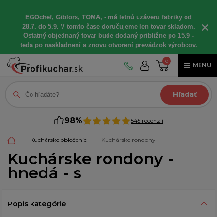
EGOchef, Giblors, TOMA, - má letnú uzáveru fabriky od
×
28.7. do 5.9. V tomto čase doručujeme len tovar skladom.
Ostatný objednaný tovar bude dodaný približne po 15.9 -
teda po naskladnení a znovu otvorení prevádzok výrobcov.
0
MENU
Hľadať
98%
545 recenzií
Kuchárske oblečenie
Kuchárske rondony
Kuchárske rondony -
hnedá - s
Popis kategórie