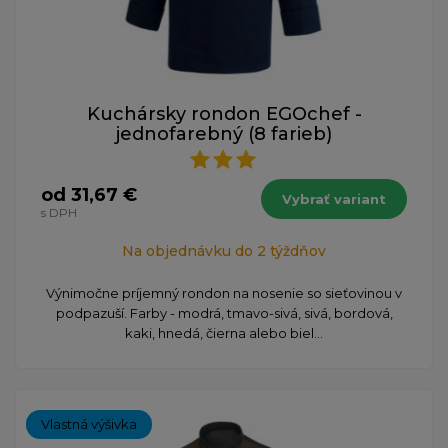
Kuchársky rondon EGOchef -
jednofarebný (8 farieb)
od 31,67 €
Vybrať variant
s DPH
Na objednávku do 2 týždňov
Výnimočne príjemný rondon na nosenie so sieťovinou v
podpazuší. Farby - modrá, tmavo-sivá, sivá, bordová,
kaki, hnedá, čierna alebo biel...
Vlastná výšivka