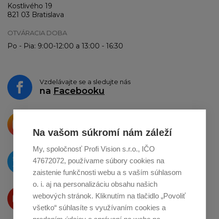
Kostlivého 19
821 03 Bratislava
OTVÁRACIA DOBA
Po - Pia: 9:00-12:00 a 13:00 - 16:30
Vzdelávajte se a sledujte nás
na
Facebooku
Krásne produkty si priamo hovoria
o zdieľanie na
Instagrame
Na vašom súkromí nám záleží
My, spoločnosť Profi Vision s.r.o., IČO
O novinkách píšeme
47672072, používame súbory cookies na
na
Twitteri
zaistenie funkčnosti webu a s vaším súhlasom
o. i. aj na personalizáciu obsahu našich
Produkty Vám predstavujeme
webových stránok. Kliknutím na tlačidlo „Povoliť
na
Youtube
všetko“ súhlasíte s využívaním cookies a