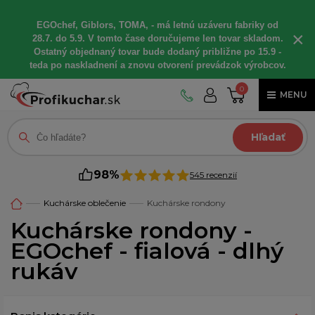
EGOchef, Giblors, TOMA, - má letnú uzáveru fabriky od
×
28.7. do 5.9. V tomto čase doručujeme len tovar skladom.
Ostatný objednaný tovar bude dodaný približne po 15.9 -
teda po naskladnení a znovu otvorení prevádzok výrobcov.
0
MENU
Hľadať
98%
545 recenzií
Kuchárske oblečenie
Kuchárske rondony
Kuchárske rondony -
EGOchef - fialová - dlhý
rukáv