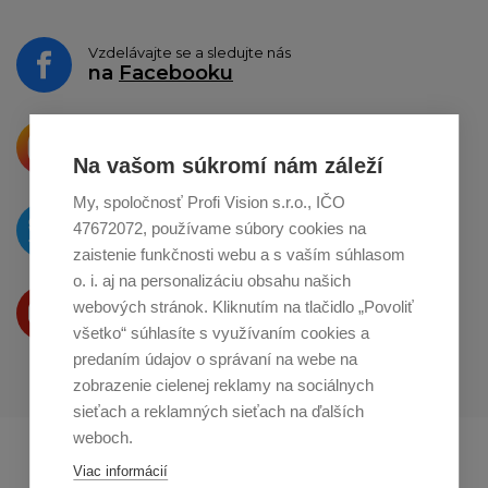
Vzdelávajte se a sledujte nás
na
Facebooku
Krásne produkty si priamo hovoria
o zdieľanie na
Instagrame
Na vašom súkromí nám záleží
My, spoločnosť Profi Vision s.r.o., IČO
O novinkách píšeme
47672072, používame súbory cookies na
na
Twitteri
zaistenie funkčnosti webu a s vaším súhlasom
o. i. aj na personalizáciu obsahu našich
Produkty Vám predstavujeme
webových stránok. Kliknutím na tlačidlo „Povoliť
na
Youtube
všetko“ súhlasíte s využívaním cookies a
predaním údajov o správaní na webe na
zobrazenie cielenej reklamy na sociálnych
sieťach a reklamných sieťach na ďalších
weboch.
Profikuchař.cz
Profikoch.at
Viac informácií
Profiszakacs.hu