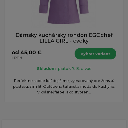
Dámsky kuchársky rondon EGOchef
LILLA GIRL - cvoky
od 45,00 €
Vybrať variant
s DPH
Skladom
, piatok 7. 8. u vás
Perfektne sadne každej žene, vytvarovaný pre ženskú
postavu, slim fit. Obľúbená talianska móda do kuchyne.
V krásnej farbe, ako stvoren...