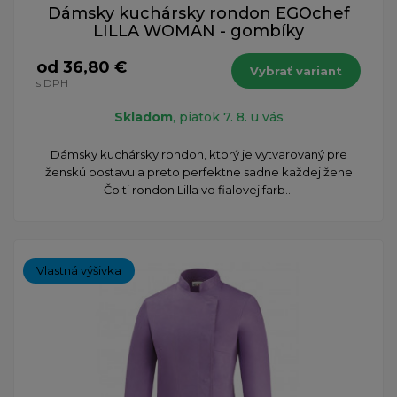
Dámsky kuchársky rondon EGOchef
LILLA WOMAN - gombíky
od 36,80 €
Vybrať variant
s DPH
Skladom
, piatok 7. 8. u vás
Dámsky kuchársky rondon, ktorý je vytvarovaný pre
ženskú postavu a preto perfektne sadne každej žene
Čo ti rondon Lilla vo fialovej farb...
Vlastná výšivka