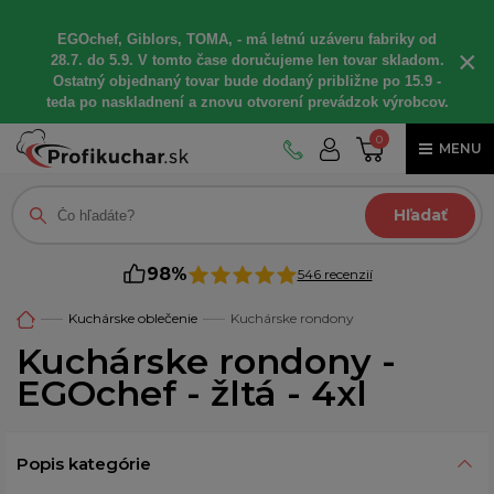
EGOchef, Giblors, TOMA, - má letnú uzáveru fabriky od
×
28.7. do 5.9. V tomto čase doručujeme len tovar skladom.
Ostatný objednaný tovar bude dodaný približne po 15.9 -
teda po naskladnení a znovu otvorení prevádzok výrobcov.
0
MENU
Hľadať
98%
546 recenzií
Kuchárske oblečenie
Kuchárske rondony
Kuchárske rondony -
EGOchef - žltá - 4xl
Popis kategórie