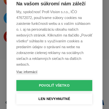
o zdieľanie na
Instagrame
Na vašom súkromí nám záleží
My, spoločnosť Profi Vision s.r.o., IČO
O novinkách píšeme
47672072, používame súbory cookies na
na
Twitteri
zaistenie funkčnosti webu a s vaším súhlasom
o. i. aj na personalizáciu obsahu našich
Produkty Vám predstavujeme
webových stránok. Kliknutím na tlačidlo „Povoliť
na
Youtube
všetko“ súhlasíte s využívaním cookies a
predaním údajov o správaní na webe na
zobrazenie cielenej reklamy na sociálnych
sieťach a reklamných sieťach na ďalších
weboch.
Profikuchař.cz
Profikoch.at
Viac informácií
Profiszakacs.hu
POVOLIŤ VŠETKO
LEN NEVYHNUTNÉ