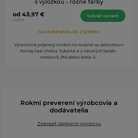
s výložkou - rôzne farby
od 43,97 €
Vybrať variant
s DPH
Na objednávku do 2 týždňov
Výnimočne príjemný rondon na nosenie so sieťovinou v
hornej časti chrbta. Vyberte si z viacerých farieb -
oranžová, žltá alebo biela. S...
Rokmi preverení výrobcovia a
dodávatelia
Zobraziť všetkých výrobcov