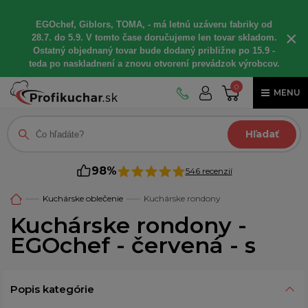
EGOchef, Giblors, TOMA, - má letnú uzáveru fabriky od
×
28.7. do 5.9. V tomto čase doručujeme len tovar skladom.
Ostatný objednaný tovar bude dodaný približne po 15.9 -
teda po naskladnení a znovu otvorení prevádzok výrobcov.
0
MENU
Hľadať
98%
546 recenzií
Kuchárske oblečenie
Kuchárske rondony
Kuchárske rondony -
EGOchef - červená - s
Popis kategórie