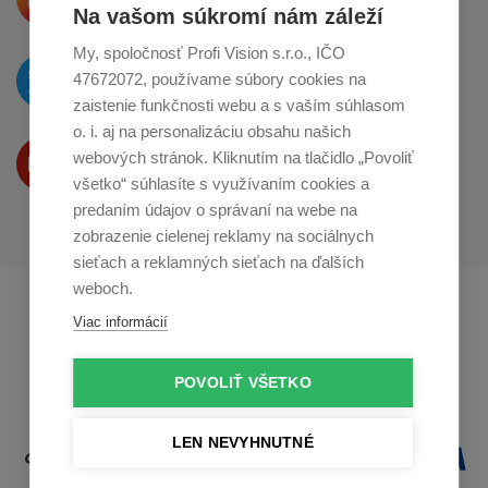
o zdieľanie na
Instagrame
Na vašom súkromí nám záleží
My, spoločnosť Profi Vision s.r.o., IČO
O novinkách píšeme
47672072, používame súbory cookies na
na
Twitteri
zaistenie funkčnosti webu a s vaším súhlasom
o. i. aj na personalizáciu obsahu našich
Produkty Vám predstavujeme
webových stránok. Kliknutím na tlačidlo „Povoliť
na
Youtube
všetko“ súhlasíte s využívaním cookies a
predaním údajov o správaní na webe na
zobrazenie cielenej reklamy na sociálnych
sieťach a reklamných sieťach na ďalších
weboch.
Profikuchař.cz
Profikoch.at
Viac informácií
Profiszakacs.hu
POVOLIŤ VŠETKO
LEN NEVYHNUTNÉ