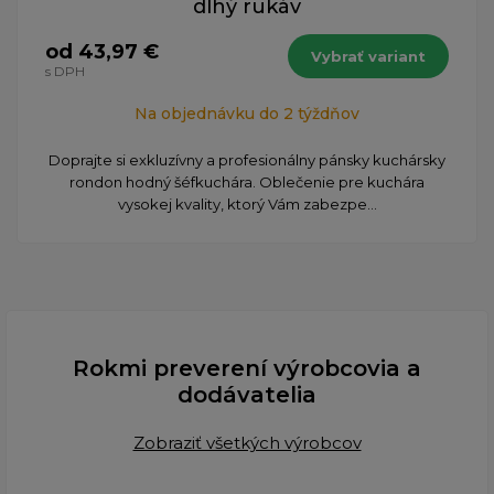
dlhý rukáv
od 43,97 €
Vybrať variant
s DPH
Na objednávku do 2 týždňov
Doprajte si exkluzívny a profesionálny pánsky kuchársky
rondon hodný šéfkuchára. Oblečenie pre kuchára
vysokej kvality, ktorý Vám zabezpe...
Rokmi preverení výrobcovia a
dodávatelia
Zobraziť všetkých výrobcov