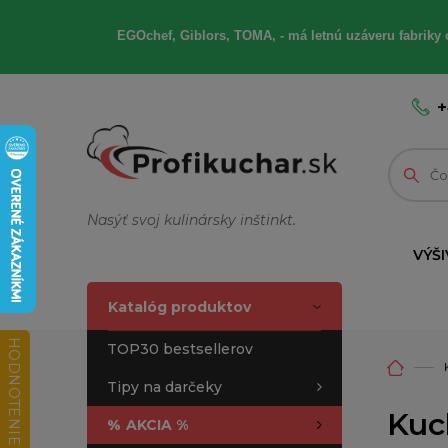
EGOchef, Giblors, TOMA, - má letnú uzáveru fabriky 
+
Nasýť svoj kulinársky inštinkt.
VÝŠI
Katalóg produktov
HODNOTENIE OBCHODU
TOP30 bestsellerov
Tipy na darčeky
Kuc
%
AKCIA %