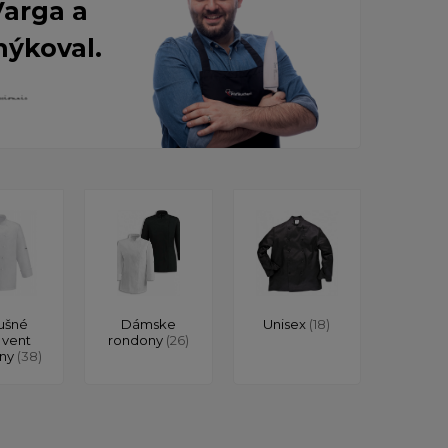
Varga a
nýkoval.
ušné
Dámske
Unisex
(18)
 vent
rondony
(26)
ony
(38)