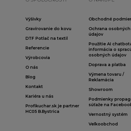
Výšivky
Obchodné podmie
Gravírovanie do kovu
Ochrana osobných
údajov
DTF Potlač na textil
Použitie AI chatbo
Referencie
informácia o sprac
osobných údajov
Výrobcovia
Doprava a platba
O nás
Výmena tovaru /
Blog
Reklamácia
Kontakt
Showroom
Kariéra u nás
Podmienky propag
súťaže na Faceboo
Profikuchar.sk je partner
HC05 B.Bystrica
Vernostný systém
Veľkoobchod