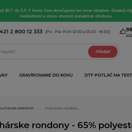
od 28.7. do 5.9. V tomto čase doručujeme len tovar skladom. Ostatný obj
naskladnení a znovu otvorení prevádzok výrobcov.
9
421 2 800 12 333
(Po - Pia: 9:00-12:00 a 13:00 - 16:30)
545
Hľadať
VKY
GRAVÍROVANIE DO KOVU
DTF POTLAČ NA TEXT
Kuchárske oblečenie
Kuchárske rondony
hárske rondony - 65% polyeste