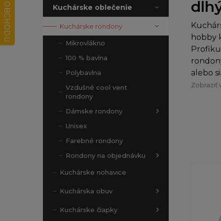
dlh
Kuchárske oblečenie
Kuchár
Kuchárske rondony
hobby k
Mikrovlákno
Profiku
100 % bavlna
rondony
alebo s
Polybavlna
Zobraziť 
Vzdušné cool vent
rondony
Dámske rondony
Unisex
Farebné rondony
Rondony na objednávku
Kuchárske nohavice
Kuchárska obuv
Kuchárske čiapky