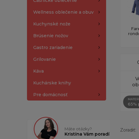
Čašnícke oblečenie
Wellness oblečenie a obuv
Kuchynské nože
Far
rond
Brúsenie nožov
Gastro zariadenie
Grilovanie
Káva
V
Kuchárske knihy
ob
Pre domácnosť
MATER
65% p
Máte otázky?
Zoradiť:
Kristína Vám poradí