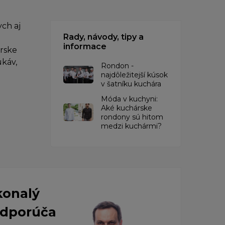
ch aj
Rady, návody, tipy a
informace
árske
ukáv,
Rondon -
najdôležitejší kúsok
v šatníku kuchára
​Móda v kuchyni:
Aké kuchárske
rondony sú hitom
medzi kuchármi?
konalý
 Odporúča