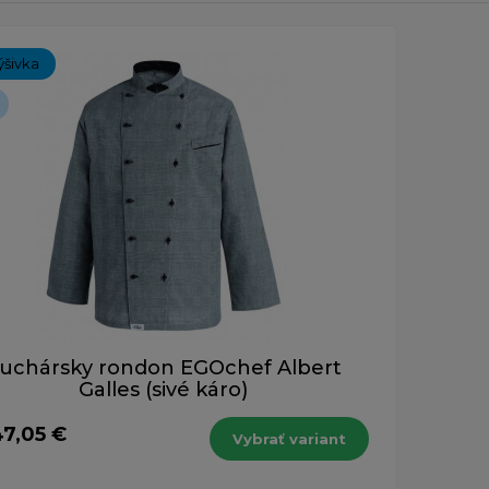
ch 1-1 z 1 záznamu.
ýšivka
uchársky rondon EGOchef Albert
Galles (sivé káro)
47,05 €
Vybrať variant