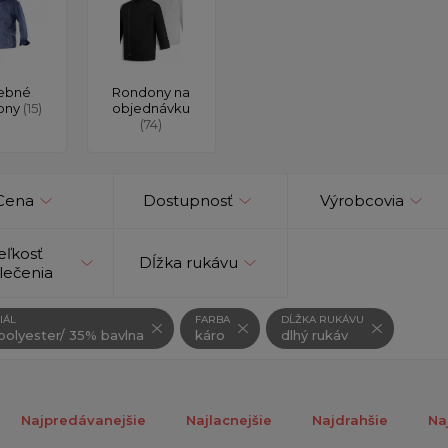
ebné
Rondony na
ony
(15)
objednávku
(74)
Cena
Dostupnosť
Výrobcovia
eľkosť
Dĺžka rukávu
lečenia
IÁL
FARBA
DĹŽKA RUKÁVU
olyester/ 35% bavlna
káro
dlhý rukáv
Najpredávanejšie
Najlacnejšie
Najdrahšie
Na