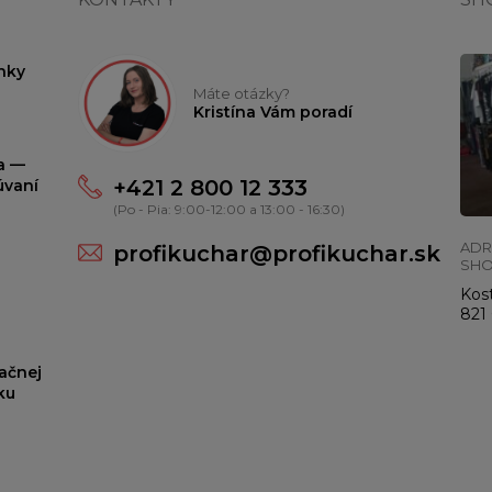
nky
Máte otázky?
Kristína Vám poradí
ta —
+421 2 800 12 333
úvaní
(Po - Pia: 9:00-12:00 a 13:00 - 16:30)
ADR
profikuchar@profikuchar.sk
SH
Kost
821 
ačnej
ku