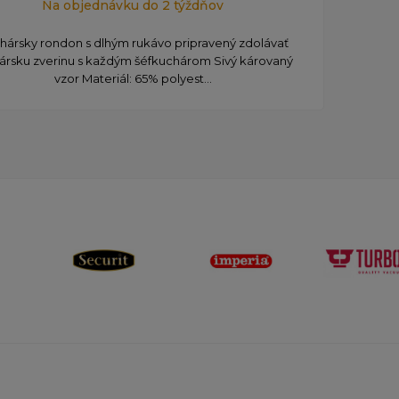
Na objednávku do 2 týždňov
chársky rondon s dlhým rukávo pripravený zdolávať
nársku zverinu s každým šéfkuchárom Sivý károvaný
vzor Materiál: 65% polyest...