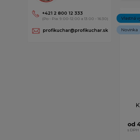
Zobrazený
+421 2 800 12 333
Vlastná v
(Po - Pia: 9:00-12:00 a 13:00 - 16:30)
Novinka
profikuchar@profikuchar.sk
K
od 
s DPH