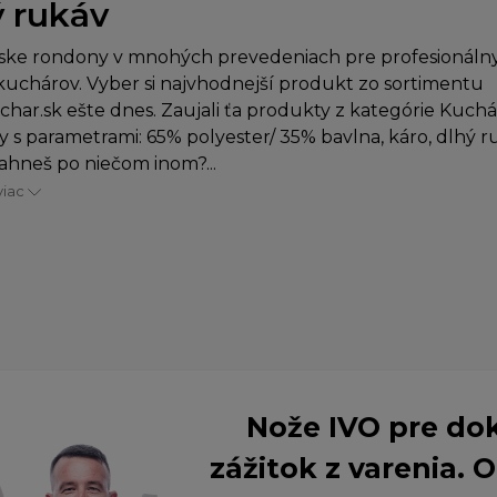
ý rukáv
ske rondony v mnohých prevedeniach pre profesionálny
uchárov. Vyber si najvhodnejší produkt zo sortimentu
char.sk ešte dnes. Zaujali ťa produkty z kategórie Kuch
 s parametrami: 65% polyester/ 35% bavlna, káro, dlhý r
iahneš po niečom inom?...
viac
Nože IVO pre do
zážitok z varenia.