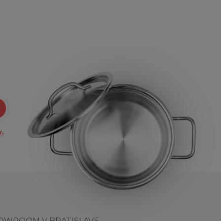
.
OWROOM V BRATISLAVE