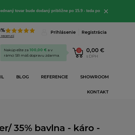
×
ednaný tovar bude dodaný približne po 15.9 - teda po
8%
Prihlásenie
Registrácia
 recenzií
0,00 €
Nakúp ešte za
100,00 €
a v
0
rámci SR máš dopravu zdarma.
s DPH
IL
BLOG
REFERENCIE
SHOWROOM
KONTAKT
r/ 35% bavlna - káro -