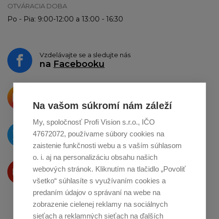
OTVÁRACIA DOBA
Po - Pia: 9:00-12:00 a 13:00 - 16:30
Vzdelávajte se a sledujte nás
na
Facebooku
Krásne produkty si priamo hovoria
o zdieľanie na
Instagrame
Na vašom súkromí nám záleží
My, spoločnosť Profi Vision s.r.o., IČO
O novinkách píšeme
47672072, používame súbory cookies na
na
Twitteri
zaistenie funkčnosti webu a s vaším súhlasom
o. i. aj na personalizáciu obsahu našich
Produkty Vám predstavujeme
webových stránok. Kliknutím na tlačidlo „Povoliť
na
Youtube
všetko“ súhlasíte s využívaním cookies a
predaním údajov o správaní na webe na
zobrazenie cielenej reklamy na sociálnych
sieťach a reklamných sieťach na ďalších