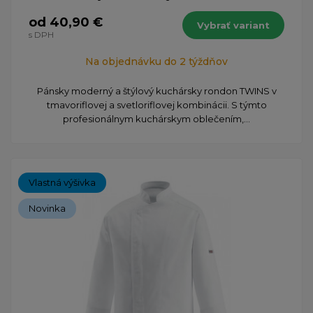
od 40,90 €
Vybrať variant
s DPH
Na objednávku do 2 týždňov
Pánsky moderný a štýlový kuchársky rondon TWINS v
tmavoriflovej a svetloriflovej kombinácii. S týmto
profesionálnym kuchárskym oblečením,...
Vlastná výšivka
Novinka