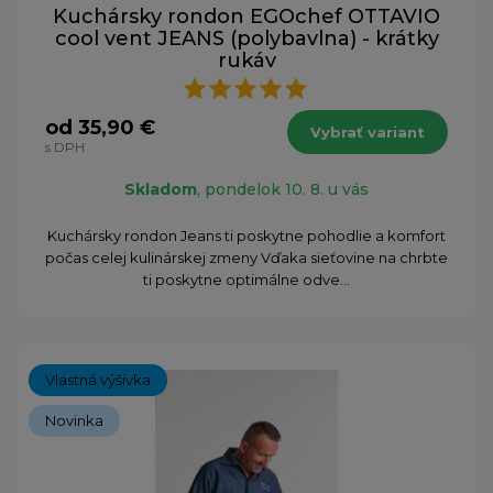
Kuchársky rondon EGOchef OTTAVIO
cool vent JEANS (polybavlna) - krátky
rukáv
od 35,90 €
Vybrať variant
s DPH
Skladom
, pondelok 10. 8. u vás
Kuchársky rondon Jeans ti poskytne pohodlie a komfort
počas celej kulinárskej zmeny Vďaka sieťovine na chrbte
ti poskytne optimálne odve...
Vlastná výšivka
Novinka