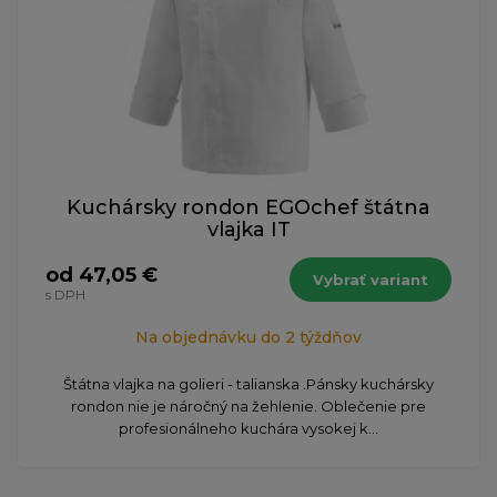
Kuchársky rondon EGOchef štátna
vlajka IT
od 47,05 €
Vybrať variant
s DPH
Na objednávku do 2 týždňov
Štátna vlajka na golieri - talianska .Pánsky kuchársky
rondon nie je náročný na žehlenie. Oblečenie pre
profesionálneho kuchára vysokej k...