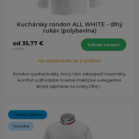
Kuchársky rondon ALL WHITE - dlhý
rukáv (polybavlna)
od 35,77 €
Vybrať variant
s DPH
Na objednávku do 2 týždňov
Rondon vysokej kvality, ktorý Vám zabezpečí maximálny
komfort a dlhodobé nosenie Praktické a elegantné
skryté zapínanie na cvoky Dlhý r...
Vlastná výšivka
Novinka