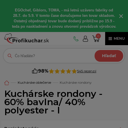
EGOchef, Giblors, TOMA, - má letnú uzáveru fabriky od
×
28.7. do 5.9. V tomto čase doručujeme len tovar skladom.
Ostatný objednaný tovar bude dodaný približne po 15.9 -
teda po naskladnení a znovu otvorení prevádzok výrobcov.
0
MENU
Hľadať
98%
545 recenzií
Kuchárske oblečenie
Kuchárske rondony
Kuchárske rondony -
60% bavlna/ 40%
polyester - l