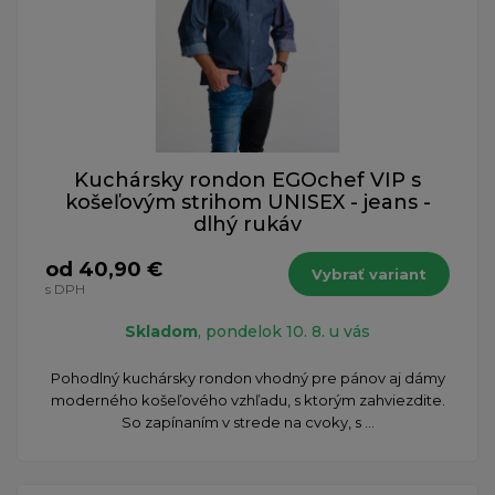
Kuchársky rondon EGOchef VIP s
košeľovým strihom UNISEX - jeans -
dlhý rukáv
od 40,90 €
Vybrať variant
s DPH
Skladom
, pondelok 10. 8. u vás
Pohodlný kuchársky rondon vhodný pre pánov aj dámy
moderného košeľového vzhľadu, s ktorým zahviezdite.
So zapínaním v strede na cvoky, s ...