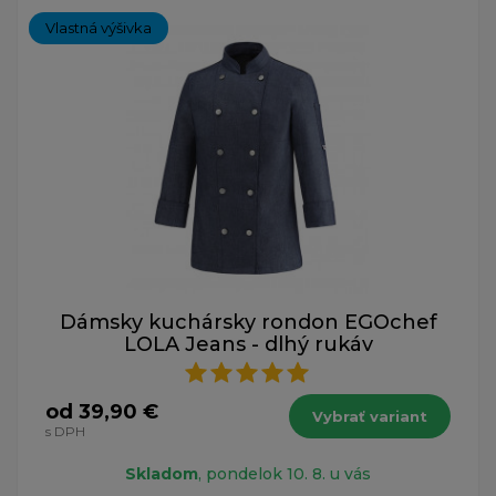
Vlastná výšivka
Dámsky kuchársky rondon EGOchef
LOLA Jeans - dlhý rukáv
od 39,90 €
Vybrať variant
s DPH
Skladom
, pondelok 10. 8. u vás