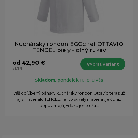
Kuchársky rondon EGOchef OTTAVIO
TENCEL biely - dlhý rukáv
od 42,90 €
Vybrať variant
s DPH
Skladom
, pondelok 10. 8. u vás
Váš obľúbený pánsky kuchársky rondon Ottavio teraz už
aj z materiálu TENCEL! Tento skvelý materiál, je čoraz
populárnejší, vďaka jeho úža...