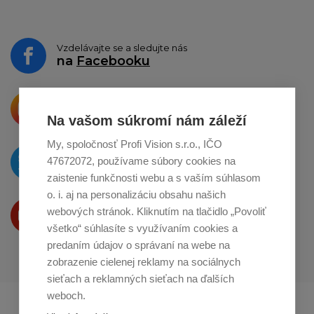
Vzdelávajte se a sledujte nás
na
Facebooku
Krásne produkty si priamo hovoria
o zdieľanie na
Instagrame
Na vašom súkromí nám záleží
My, spoločnosť Profi Vision s.r.o., IČO
O novinkách píšeme
47672072, používame súbory cookies na
na
Twitteri
zaistenie funkčnosti webu a s vaším súhlasom
o. i. aj na personalizáciu obsahu našich
Produkty Vám predstavujeme
webových stránok. Kliknutím na tlačidlo „Povoliť
na
Youtube
všetko“ súhlasíte s využívaním cookies a
predaním údajov o správaní na webe na
zobrazenie cielenej reklamy na sociálnych
sieťach a reklamných sieťach na ďalších
weboch.
Profikuchař.cz
Profikoch.at