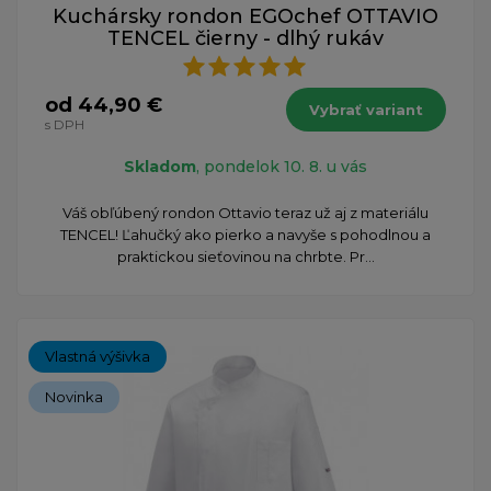
Kuchársky rondon EGOchef OTTAVIO
TENCEL čierny - dlhý rukáv
od 44,90 €
Vybrať variant
s DPH
Skladom
, pondelok 10. 8. u vás
Váš obľúbený rondon Ottavio teraz už aj z materiálu
TENCEL! Ľahučký ako pierko a navyše s pohodlnou a
praktickou sieťovinou na chrbte. Pr...
Vlastná výšivka
Novinka