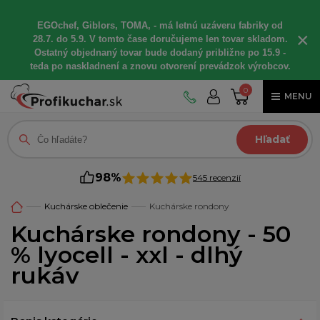
EGOchef, Giblors, TOMA, - má letnú uzáveru fabriky od
×
28.7. do 5.9. V tomto čase doručujeme len tovar skladom.
Ostatný objednaný tovar bude dodaný približne po 15.9 -
teda po naskladnení a znovu otvorení prevádzok výrobcov.
0
MENU
Hľadať
98%
545 recenzií
Kuchárske oblečenie
Kuchárske rondony
Kuchárske rondony - 50
% lyocell - xxl - dlhý
rukáv