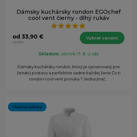
Dámsky kuchársky rondon EGOchef
cool vent čierny - dlhý rukáv
od 33,90 €
Vybrať variant
s DPH
Skladom
, utorok 11. 8. u vás
Dámsky kuchársky rondon, ktorý je vytvarovaný pre
ženskú postavu a perfektne sadne každej žene Čo ti
rondon cool vent ponúka ? Jednoznač...
Vlastná výšivka