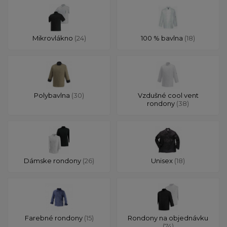
Mikrovlákno
(24)
100 % bavlna
(18)
Polybavlna
(30)
Vzdušné cool vent
rondony
(38)
Dámske rondony
(26)
Unisex
(18)
Farebné rondony
(15)
Rondony na objednávku
(74)