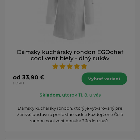
Dámsky kuchársky rondon EGOchef
cool vent biely - dlhý rukáv
od 33,90 €
Vybrať variant
s DPH
Skladom
, utorok 11. 8. u vás
Dámsky kuchársky rondon, ktorý je vytvarovaný pre
ženskú postavu a perfektne sadne každej žene Čo ti
rondon cool vent ponúka ? Jednoznač...