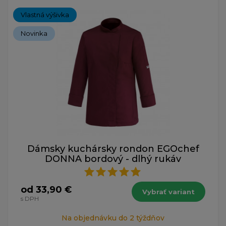
Vlastná výšivka
Novinka
Dámsky kuchársky rondon EGOchef
DONNA bordový - dlhý rukáv
od 33,90 €
Vybrať variant
s DPH
Na objednávku do 2 týždňov