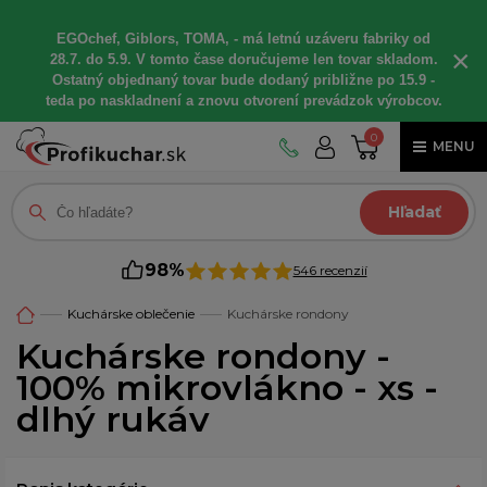
EGOchef, Giblors, TOMA, - má letnú uzáveru fabriky od
×
28.7. do 5.9. V tomto čase doručujeme len tovar skladom.
Ostatný objednaný tovar bude dodaný približne po 15.9 -
teda po naskladnení a znovu otvorení prevádzok výrobcov.
0
MENU
Hľadať
98%
546 recenzií
Kuchárske oblečenie
Kuchárske rondony
Kuchárske rondony -
100% mikrovlákno - xs -
dlhý rukáv