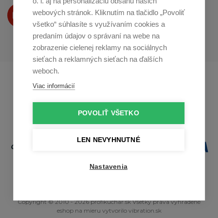
o. i. aj na personalizáciu obsahu našich
Produkty Vám predstavujeme
webových stránok. Kliknutím na tlačidlo „Povoliť
na
Youtube
všetko“ súhlasíte s využívaním cookies a
predaním údajov o správaní na webe na
zobrazenie cielenej reklamy na sociálnych
sieťach a reklamných sieťach na ďalších
weboch.
Profikuchař.cz
Profikoch.at
Viac informácií
Profiszakacs.hu
POVOLIŤ VŠETKO
LEN NEVYHNUTNÉ
Nastavenia
Copyright © 2010 - 2026 profikuchar.sk Všetky práva vyhradené
eshop na mieru
vytvorilo
vibration.sk