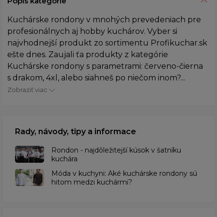
Popis kategórie
Kuchárske rondony v mnohých prevedeniach pre
profesionálnych aj hobby kuchárov. Vyber si
najvhodnejší produkt zo sortimentu Profikuchar.sk
ešte dnes. Zaujali ťa produkty z kategórie
Kuchárske rondony s parametrami: červeno-čierna
s drakom, 4xl, alebo siahneš po niečom inom?...
Zobraziť viac
Rady, návody, tipy a informace
Rondon - najdôležitejší kúsok v šatníku
kuchára
​Móda v kuchyni: Aké kuchárske rondony sú
hitom medzi kuchármi?