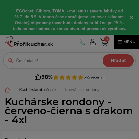
EGOchef, Giblors, TOMA, - má letnú uzáveru fabriky od
×
28.7. do 5.9. V tomto čase doručujeme len tovar skladom.
Ostatný objednaný tovar bude dodaný približne po 15.9 -
teda po naskladnení a znovu otvorení prevádzok výrobcov.
0
MENU
Hľadať
98%
545 recenzií
Kuchárske oblečenie
Kuchárske rondony
Kuchárske rondony -
červeno-čierna s drakom
- 4xl