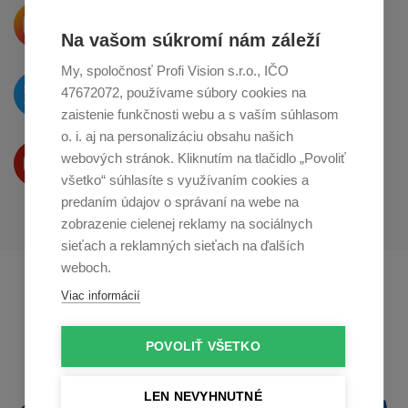
Krásne produkty si priamo hovoria
o zdieľanie na
Instagrame
Na vašom súkromí nám záleží
My, spoločnosť Profi Vision s.r.o., IČO
O novinkách píšeme
47672072, používame súbory cookies na
na
Twitteri
zaistenie funkčnosti webu a s vaším súhlasom
o. i. aj na personalizáciu obsahu našich
Produkty Vám predstavujeme
webových stránok. Kliknutím na tlačidlo „Povoliť
na
Youtube
všetko“ súhlasíte s využívaním cookies a
predaním údajov o správaní na webe na
zobrazenie cielenej reklamy na sociálnych
sieťach a reklamných sieťach na ďalších
weboch.
Profikuchař.cz
Profikoch.at
Viac informácií
Profiszakacs.hu
POVOLIŤ VŠETKO
LEN NEVYHNUTNÉ