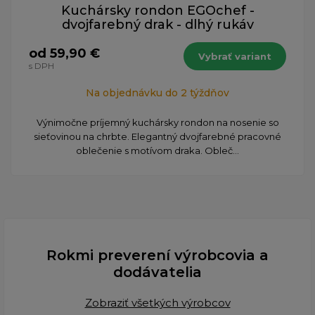
Kuchársky rondon EGOchef -
dvojfarebný drak - dlhý rukáv
od 59,90 €
Vybrať variant
s DPH
Na objednávku do 2 týždňov
Výnimočne príjemný kuchársky rondon na nosenie so
sieťovinou na chrbte. Elegantný dvojfarebné pracovné
oblečenie s motívom draka. Obleč...
Rokmi preverení výrobcovia a
dodávatelia
Zobraziť všetkých výrobcov