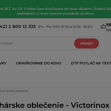
od 28.7. do 5.9. V tomto čase doručujeme len tovar skladom. Ostatný obj
naskladnení a znovu otvorení prevádzok výrobcov.
9
421 2 800 12 333
(Po - Pia: 9:00-12:00 a 13:00 - 16:30)
545
Hľadať
VKY
GRAVÍROVANIE DO KOVU
DTF POTLAČ NA TEXT
Kuchárske oblečenie
hárske oblečenie - Victorinox 