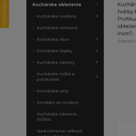
Kuchárs
Kuchárske oblečenie
hobby k
Kuchárske rondony
Profiku
oblečen
Kuchárske nohavice
inom?...
Kuchárska obuv
Zobraziť 
Kuchárske čiapky
Kuchárske zástery
Kuchárske tričká a
polokošele
Kuchárske sety
Gombíky na rondony
Kuchárske rukavice,
RÚŠKA
Nadrozmerné veľkosti