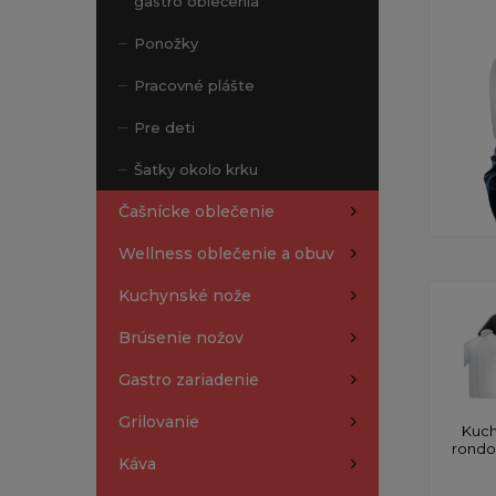
gastro oblečenia
Ponožky
Pracovné plášte
Pre deti
Šatky okolo krku
Čašnícke oblečenie
Wellness oblečenie a obuv
Kuchynské nože
Brúsenie nožov
Gastro zariadenie
Grilovanie
Kuch
rond
Káva