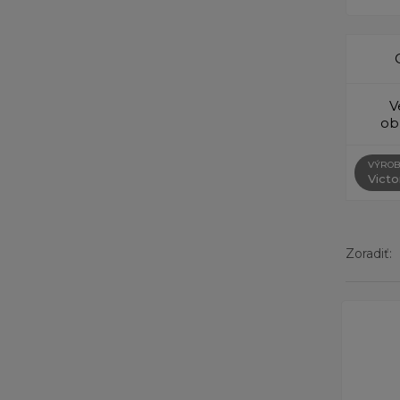
V
ob
VÝROB
Victo
Zoradiť:
Zobrazený