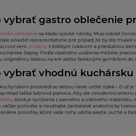
 vybrať gastro oblečenie 
árske oblečenie
sa kladú vysoké nároky. Musí odolať horúč
stále pôsobiť reprezentatívne pre prípad, že by ste museli
sú cool vent
rondony
s krátkym rukávom a priedušnou sieťo
 kuchárske čiapky. Podľa vlastného uváženia môžete pracov
u, originálnou šatkou na krk alebo farebnými gombíkmi do
 vybrať vhodnú kuchársku
kuchynskom prostredí so sebou nesie určité riziká – či už je 
apríklad ťažká liatinová panvica. Aby ste celodennú smenu p
hárov
, ktorá je vyrobená z pevného a odolného materiálu,
e väčšie pohodlie si neváhajte zaobstarať anatomicky tvar
teriálne ponožky, ktoré vaše nohy udržia svieže, suché a be