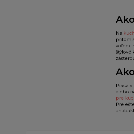
Ako
Na
kuch
pritom 
voľbou 
štýlové
zástero
Ako
Práca v 
alebo n
pre kuc
Pre ešt
antibak