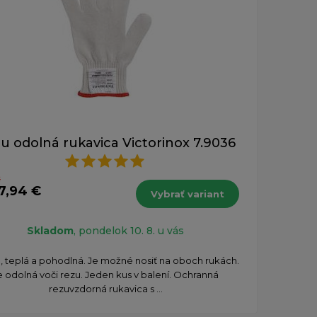
u odolná rukavica Victorinox 7.9036
€
7,94 €
Vybrať variant
Skladom
, pondelok 10. 8. u vás
, teplá a pohodlná. Je možné nosiť na oboch rukách.
e odolná voči rezu. Jeden kus v balení. Ochranná
rezuvzdorná rukavica s ...