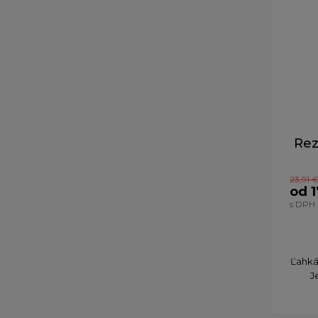
Rez
23,91 
od 1
s DPH
Ľahká
J