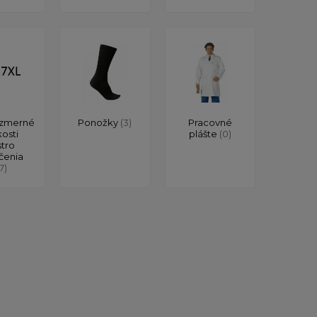
zmerné
Ponožky
(3)
Pracovné
kosti
plášte
(0)
stro
čenia
17)