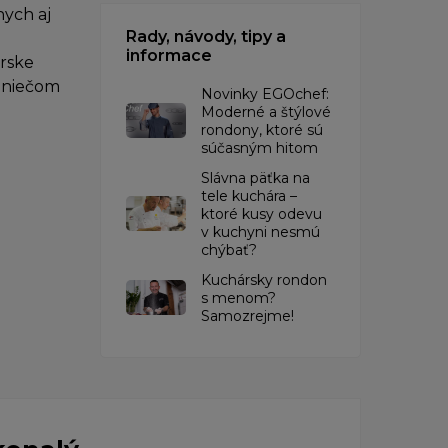
ych aj
Rady, návody, tipy a
informace
árske
o niečom
Novinky EGOchef:
Moderné a štýlové
rondony, ktoré sú
súčasným hitom
Slávna päťka na
tele kuchára –
ktoré kusy odevu
v kuchyni nesmú
chýbať?
Kuchársky rondon
s menom?
Samozrejme!