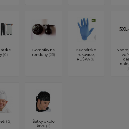
árske
Gombíky na
Kuchárske
Nadro
ty
(0)
rondony
(25)
rukavice,
veľ
RÚŠKA
(8)
ga
oble
(
deti
(12)
Šatky okolo
krku
(2)