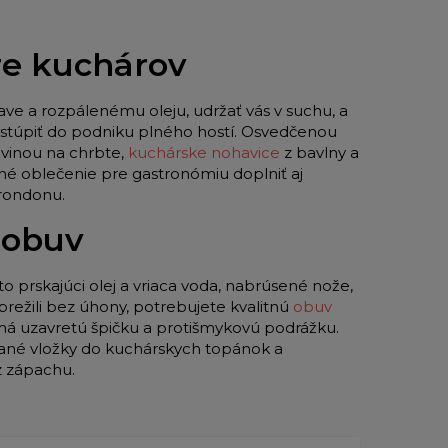
pre kuchárov
ave a rozpálenému oleju, udržať vás v suchu, a
 vstúpiť do podniku plného hostí. Osvedčenou
vinou na chrbte,
kuchárske nohavice
z bavlny a
né oblečenie pre gastronómiu doplniť aj
 rondonu.
 obuv
to prskajúci olej a vriaca voda, nabrúsené nože,
režili bez úhony, potrebujete kvalitnú
obuv
 má uzavretú špičku a protišmykovú podrážku.
ované vložky do kuchárskych topánok a
z zápachu.