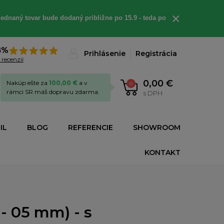
×
ednaný tovar bude dodaný približne po 15.9 - teda po
8%
Prihlásenie
Registrácia
 recenzií
0,00 €
Nakúp ešte za
100,00 €
a v
0
rámci SR máš dopravu zdarma.
s DPH
IL
BLOG
REFERENCIE
SHOWROOM
KONTAKT
- 05 mm) - s