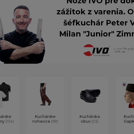
Nože IVO pre do
zážitok z varenia.
šéfkuchár Peter 
Milan "Junior" Zim
árske
Kuchárske
Kuchárska
Kuch
ony
(134)
nohavice
(59)
obuv
(23)
čiap