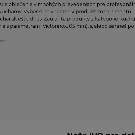
ke oblečenie v mnohých prevedeniach pre profesionáln
uchárov. Vyber si najvhodnejší produkt zo sortimentu
char.sk ešte dnes. Zaujali ťa produkty z kategórie Kuch
ie s parametrami: Victorinox, 05 mm), s, alebo siahneš p
viac