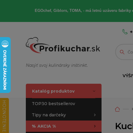
EGOchef, Giblors, TOMA, - má letnú uzáveru fabriky 
+
Nasýť svoj kulinársky inštinkt.
VÝŠI
Katalóg produktov
HODNOTENIE OBCHODU
TOP30 bestsellerov
Tipy na darčeky
Kuc
%
AKCIA %