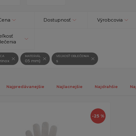
Cena
Dostupnosť
Výrobcovia
eľkosť
lečenia
CA
MATERIÁL
VEĽKOSŤ OBLEČENIA
rinox
05 mm)
s
Najpredávanejšie
Najlacnejšie
Najdrahšie
Na
ch 1-1 z 1 záznamu.
-25 %