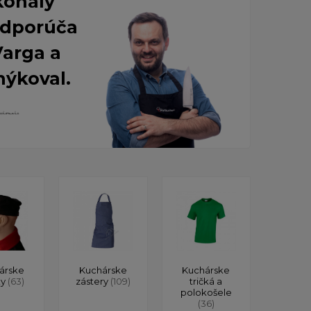
konalý
 Odporúča
Varga a
nýkoval.
árske
Kuchárske
Kuchárske
ky
(63)
zástery
(109)
tričká a
polokošele
(36)