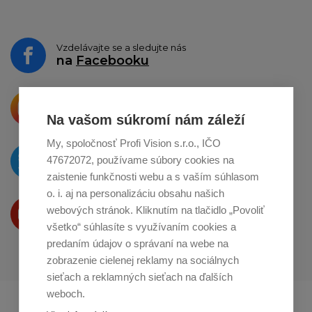
Vzdelávajte se a sledujte nás
na
Facebooku
Krásne produkty si priamo hovoria
o zdieľanie na
Instagrame
Na vašom súkromí nám záleží
My, spoločnosť Profi Vision s.r.o., IČO
O novinkách píšeme
47672072, používame súbory cookies na
na
Twitteri
zaistenie funkčnosti webu a s vaším súhlasom
o. i. aj na personalizáciu obsahu našich
Produkty Vám predstavujeme
webových stránok. Kliknutím na tlačidlo „Povoliť
na
Youtube
všetko“ súhlasíte s využívaním cookies a
predaním údajov o správaní na webe na
zobrazenie cielenej reklamy na sociálnych
sieťach a reklamných sieťach na ďalších
weboch.
Profikuchař.cz
Profikoch.at