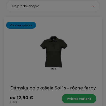
Najpredávanejšie
Vlastná výšivka
Dámska polokošeľa Sol´s - rôzne farby
od 12,90 €
Vybrať variant
s DPH