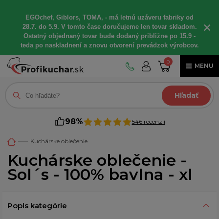
EGOchef, Giblors, TOMA, - má letnú uzáveru fabriky od
×
28.7. do 5.9. V tomto čase doručujeme len tovar skladom.
Ostatný objednaný tovar bude dodaný približne po 15.9 -
teda po naskladnení a znovu otvorení prevádzok výrobcov.
0
MENU
Hľadať
98%
546 recenzií
Kuchárske oblečenie
Kuchárske oblečenie -
Sol´s - 100% bavlna - xl
Popis kategórie