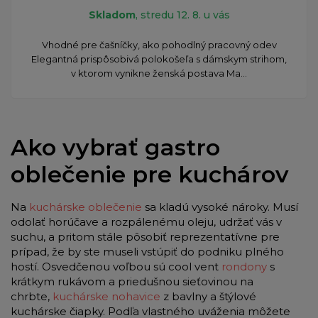
Skladom
, stredu 12. 8. u vás
Vhodné pre čašníčky, ako pohodlný pracovný odev
Elegantná prispôsobivá polokošeľa s dámskym strihom,
v ktorom vynikne ženská postava Ma...
Ako vybrať gastro
oblečenie pre kuchárov
Na
kuchárske oblečenie
sa kladú vysoké nároky. Musí
odolať horúčave a rozpálenému oleju, udržať vás v
suchu, a pritom stále pôsobiť reprezentatívne pre
prípad, že by ste museli vstúpiť do podniku plného
hostí. Osvedčenou voľbou sú cool vent
rondony
s
krátkym rukávom a priedušnou sieťovinou na
chrbte,
kuchárske nohavice
z bavlny a štýlové
kuchárske čiapky. Podľa vlastného uváženia môžete