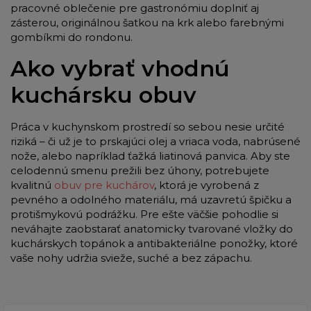
pracovné oblečenie pre gastronómiu doplniť aj
zásterou, originálnou šatkou na krk alebo farebnými
gombíkmi do rondonu.
Ako vybrať vhodnú
kuchársku obuv
Práca v kuchynskom prostredí so sebou nesie určité
riziká – či už je to prskajúci olej a vriaca voda, nabrúsené
nože, alebo napríklad ťažká liatinová panvica. Aby ste
celodennú smenu prežili bez úhony, potrebujete
kvalitnú
obuv pre kuchárov
, ktorá je vyrobená z
pevného a odolného materiálu, má uzavretú špičku a
protišmykovú podrážku. Pre ešte väčšie pohodlie si
neváhajte zaobstarať anatomicky tvarované vložky do
kuchárskych topánok a antibakteriálne ponožky, ktoré
vaše nohy udržia svieže, suché a bez zápachu.