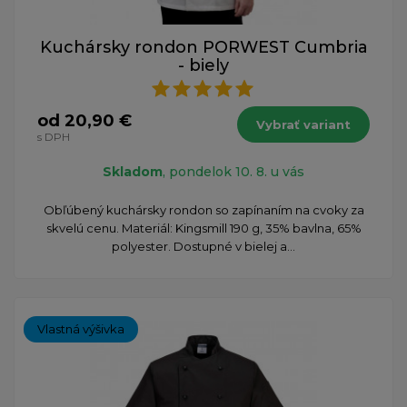
Kuchársky rondon PORWEST Cumbria
- biely
od 20,90 €
Vybrať variant
s DPH
Skladom
, pondelok 10. 8. u vás
Obľúbený kuchársky rondon so zapínaním na cvoky za
skvelú cenu. Materiál: Kingsmill 190 g, 35% bavlna, 65%
polyester. Dostupné v bielej a...
Vlastná výšivka