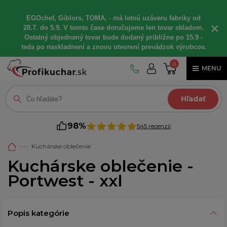
EGOchef, Giblors, TOMA, - má letnú uzáveru fabriky od
×
28.7. do 5.9. V tomto čase doručujeme len tovar skladom.
Ostatný objednaný tovar bude dodaný približne po 15.9 -
teda po naskladnení a znovu otvorení prevádzok výrobcov.
0
MENU
Hľadať
98%
545 recenzií
Kuchárske oblečenie
Kuchárske oblečenie -
Portwest - xxl
Popis kategórie