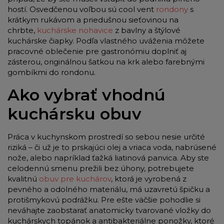
hostí. Osvedčenou voľbou sú cool vent
rondony
s
krátkym rukávom a priedušnou sieťovinou na
chrbte,
kuchárske nohavice
z bavlny a štýlové
kuchárske čiapky. Podľa vlastného uváženia môžete
pracovné oblečenie pre gastronómiu doplniť aj
zásterou, originálnou šatkou na krk alebo farebnými
gombíkmi do rondonu.
Ako vybrať vhodnú
kuchársku obuv
Práca v kuchynskom prostredí so sebou nesie určité
riziká – či už je to prskajúci olej a vriaca voda, nabrúsené
nože, alebo napríklad ťažká liatinová panvica. Aby ste
celodennú smenu prežili bez úhony, potrebujete
kvalitnú
obuv pre kuchárov
, ktorá je vyrobená z
pevného a odolného materiálu, má uzavretú špičku a
protišmykovú podrážku. Pre ešte väčšie pohodlie si
neváhajte zaobstarať anatomicky tvarované vložky do
kuchárskych topánok a antibakteriálne ponožky, ktoré