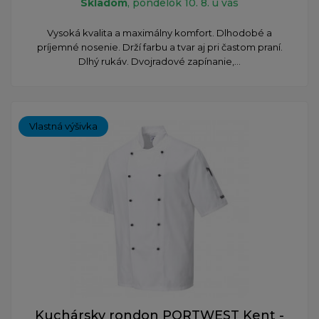
Skladom
, pondelok 10. 8. u vás
Vysoká kvalita a maximálny komfort. Dlhodobé a
príjemné nosenie. Drží farbu a tvar aj pri častom praní.
Dlhý rukáv. Dvojradové zapínanie,...
Vlastná výšivka
Kuchársky rondon PORTWEST Kent -