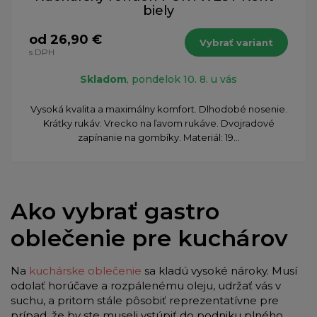
biely
od 26,90 €
Vybrať variant
s DPH
Skladom
, pondelok 10. 8. u vás
Vysoká kvalita a maximálny komfort. Dlhodobé nosenie.
Krátky rukáv. Vrecko na ľavom rukáve. Dvojradové
zapínanie na gombíky. Materiál: 19...
Ako vybrať gastro
oblečenie pre kuchárov
Na
kuchárske oblečenie
sa kladú vysoké nároky. Musí
odolať horúčave a rozpálenému oleju, udržať vás v
suchu, a pritom stále pôsobiť reprezentatívne pre
prípad, že by ste museli vstúpiť do podniku plného