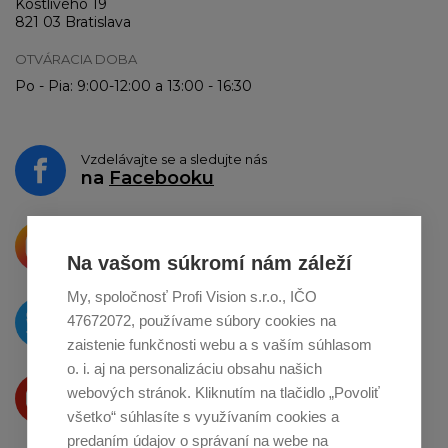
Kostlivého 19
821 03 Bratislava
OTVÁRACIA DOBA
Po - Pia: 9:00-12:00 a 13:00 - 16:30
Vzdelávajte se a sledujte nás
na
Facebooku
Krásne produkty si priamo hovoria
o zdieľanie na
Instagrame
Na vašom súkromí nám záleží
My, spoločnosť Profi Vision s.r.o., IČO
O novinkách píšeme
47672072, používame súbory cookies na
na
Twitteri
zaistenie funkčnosti webu a s vaším súhlasom
o. i. aj na personalizáciu obsahu našich
Produkty Vám predstavujeme
webových stránok. Kliknutím na tlačidlo „Povoliť
na
Youtube
všetko“ súhlasíte s využívaním cookies a
predaním údajov o správaní na webe na