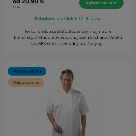
od 20,90 €
Vybrať variant
s DPH
Skladom
, pondelok 10. 8. u vás
​Tento rondon sa stal obľúbencom najmä pre
kulinárskych študentov, či začínajúcich kuchárov Vďaka
UNISEX strihu, je vhodný pre ženy aj ...
Vlastná výšivka
Odporúčame