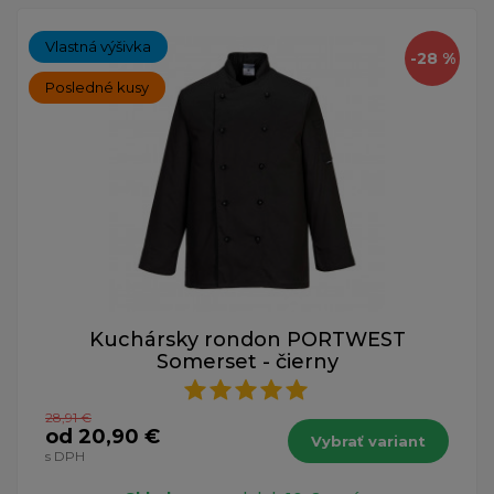
Vlastná výšivka
-28 %
Posledné kusy
Kuchársky rondon PORTWEST
Somerset - čierny
28,91 €
od 20,90 €
Vybrať variant
s DPH