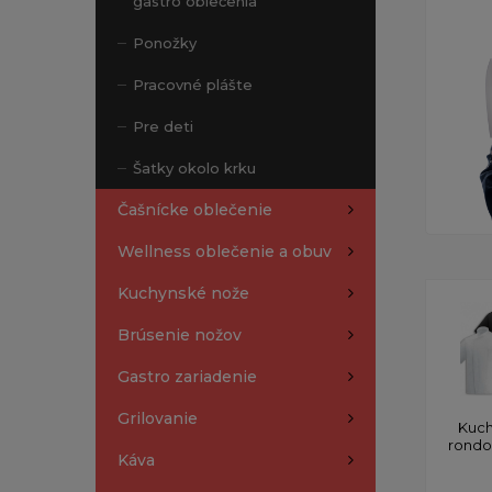
gastro oblečenia
Ponožky
Pracovné plášte
Pre deti
Šatky okolo krku
Čašnícke oblečenie
Wellness oblečenie a obuv
Kuchynské nože
Brúsenie nožov
Gastro zariadenie
Grilovanie
Kuch
rond
Káva