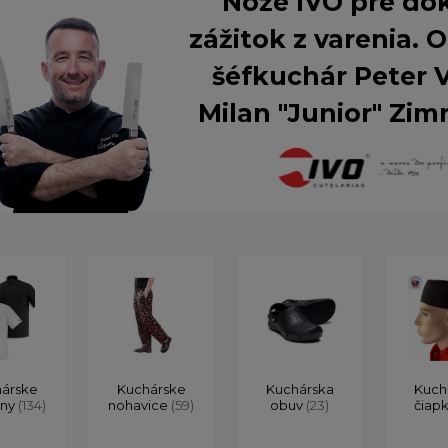
Nože IVO pre do
zážitok z varenia.
šéfkuchár Peter 
Milan "Junior" Zim
árske
Kuchárske
Kuchárska
Kuch
ony
(134)
nohavice
(59)
obuv
(23)
čiap