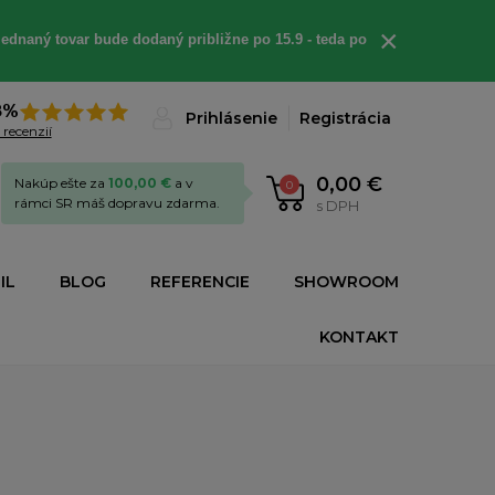
×
ednaný tovar bude dodaný približne po 15.9 - teda po
8%
Prihlásenie
Registrácia
 recenzií
0,00 €
Nakúp ešte za
100,00 €
a v
0
rámci SR máš dopravu zdarma.
s DPH
IL
BLOG
REFERENCIE
SHOWROOM
KONTAKT