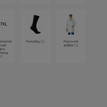
zmerné
Ponožky
(3)
Pracovné
kosti
plášte
(0)
stro
čenia
17)