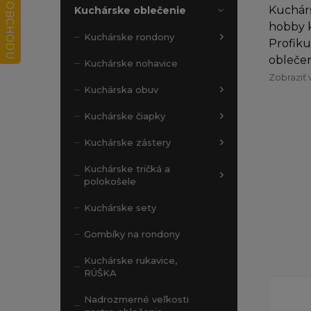
Kuchárs
Kuchárske oblečenie
hobby k
Kuchárske rondony
Profiku
oblečen
Kuchárske nohavice
Zobraziť 
Kuchárska obuv
Kuchárske čiapky
Kuchárske zástery
Kuchárske tričká a
polokošele
Kuchárske sety
Gombíky na rondony
Kuchárske rukavice,
RÚŠKA
Nadrozmerné veľkosti