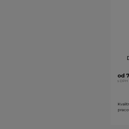
od 7
s DPH
Kvali
praco