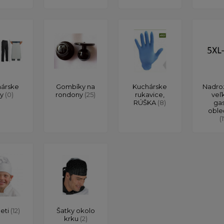
árske
Gombíky na
Kuchárske
Nadro
ty
(0)
rondony
(25)
rukavice,
veľ
RÚŠKA
(8)
ga
oble
(
deti
(12)
Šatky okolo
krku
(2)