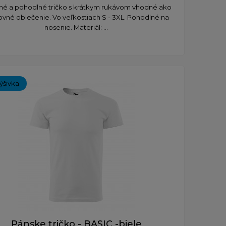
tné a pohodlné tričko s krátkym rukávom vhodné ako
ovné oblečenie. Vo veľkostiach S - 3XL. Pohodlné na
nosenie. Materiál: ...
ýšivka
Pánske tričko - BASIC -biele