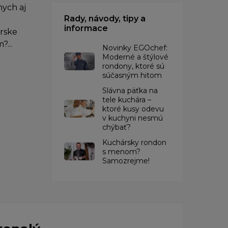
ych aj
Rady, návody, tipy a
informace
árske
?...
Novinky EGOchef:
Moderné a štýlové
rondony, ktoré sú
súčasným hitom
Slávna päťka na
tele kuchára –
ktoré kusy odevu
v kuchyni nesmú
chýbať?
Kuchársky rondon
s menom?
Samozrejme!