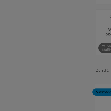
V
ob
VÝROB
Malfin
Zoradiť:
Zobrazený
Vlastná v