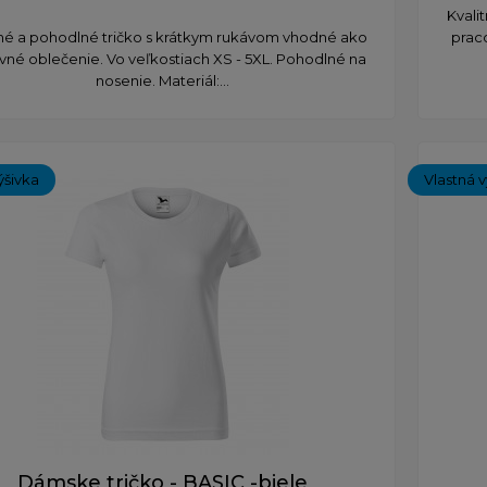
Kvali
tné a pohodlné tričko s krátkym rukávom vhodné ako
prac
vné oblečenie. Vo veľkostiach XS - 5XL. Pohodlné na
nosenie. Materiál:...
ýšivka
Vlastná v
Dámske tričko - BASIC -biele