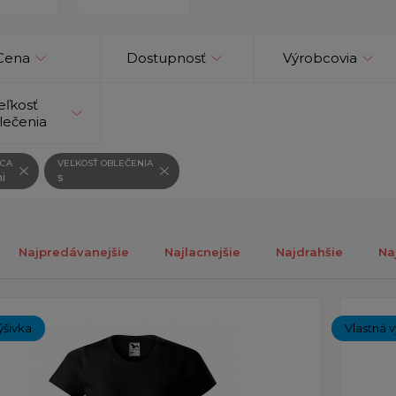
Cena
Dostupnosť
Výrobcovia
eľkosť
lečenia
CA
VEĽKOSŤ OBLEČENIA
i
s
Najpredávanejšie
Najlacnejšie
Najdrahšie
Na
ch 1-13 z celkovo 13 záznamov.
ýšivka
Vlastná v