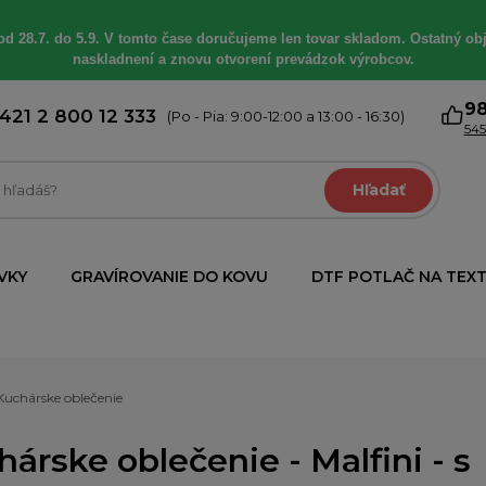
od 28.7. do 5.9. V tomto čase doručujeme len tovar skladom. Ostatný obj
naskladnení a znovu otvorení prevádzok výrobcov.
9
421 2 800 12 333
(Po - Pia: 9:00-12:00 a 13:00 - 16:30)
545
Hľadať
VKY
GRAVÍROVANIE DO KOVU
DTF POTLAČ NA TEXT
Kuchárske oblečenie
árske oblečenie - Malfini - s