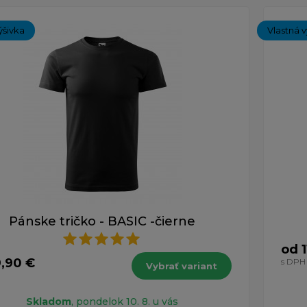
ýšivka
Vlastná v
Pánske tričko - BASIC -čierne
od 1
9,90 €
s DPH
Vybrať variant
Skladom
, pondelok 10. 8. u vás