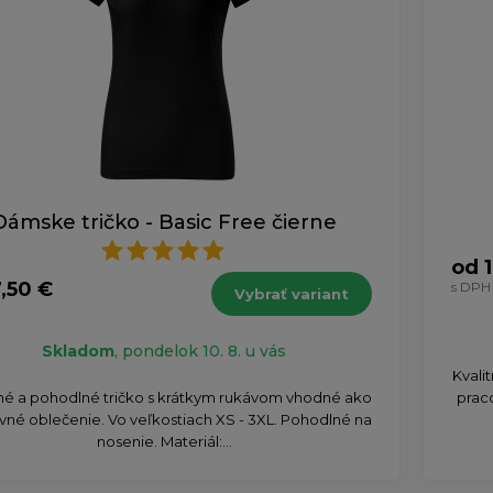
Dámske tričko - Basic Free čierne
od 
,50 €
s DPH
Vybrať variant
Skladom
, pondelok 10. 8. u vás
Kvali
tné a pohodlné tričko s krátkym rukávom vhodné ako
prac
vné oblečenie. Vo veľkostiach XS - 3XL. Pohodlné na
nosenie. Materiál:...