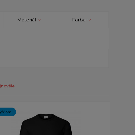
Materiál
Farba
jnovšie
ýšivka