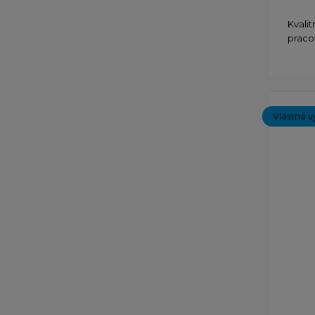
Kvali
praco
Vlastná v