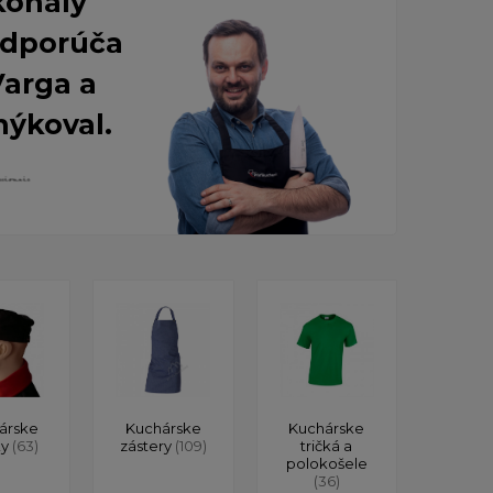
konalý
 Odporúča
Varga a
nýkoval.
árske
Kuchárske
Kuchárske
ky
(63)
zástery
(109)
tričká a
polokošele
(36)