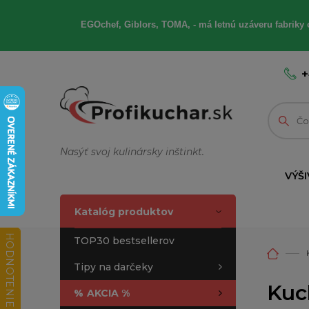
EGOchef, Giblors, TOMA, - má letnú uzáveru fabriky 
+
Nasýť svoj kulinársky inštinkt.
VÝŠI
Katalóg produktov
HODNOTENIE OBCHODU
TOP30 bestsellerov
Tipy na darčeky
Kuch
%
AKCIA %