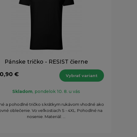
Pánske tričko - RESIST čierne
10,90 €
Vybrať variant
Skladom
, pondelok 10. 8. u vás
tné a pohodlné tričko s krátkym rukávom vhodné ako
ovné oblečenie. Vo veľkostiach S - 4XL. Pohodlné na
nosenie. Materiál: ...