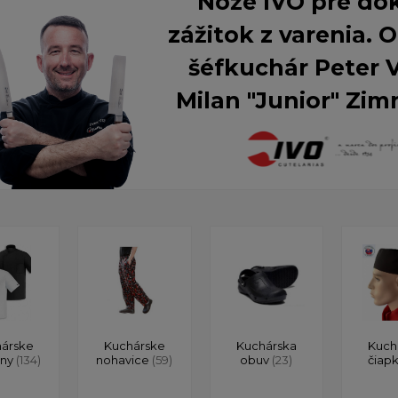
Nože IVO pre do
zážitok z varenia.
šéfkuchár Peter 
Milan "Junior" Zim
árske
Kuchárske
Kuchárska
Kuch
ony
(134)
nohavice
(59)
obuv
(23)
čiap