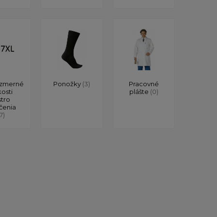
zmerné
Ponožky
(3)
Pracovné
kosti
plášte
(0)
stro
čenia
17)