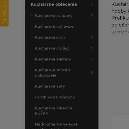
Kuchárs
Kuchárske oblečenie
hobby k
Kuchárske rondony
Profiku
oblečen
Kuchárske nohavice
Zobraziť 
Kuchárska obuv
Kuchárske čiapky
Kuchárske zástery
Kuchárske tričká a
polokošele
Kuchárske sety
Gombíky na rondony
Kuchárske rukavice,
RÚŠKA
Nadrozmerné veľkosti