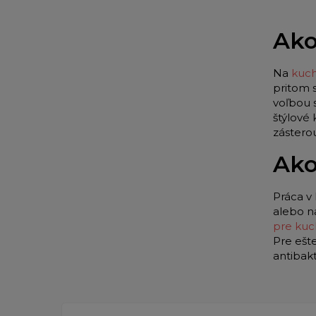
Ako
Na
kuch
pritom 
voľbou 
štýlové
zástero
Ako
Práca v 
alebo n
pre kuc
Pre ešt
antibak