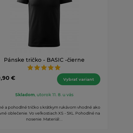
Pánske tričko - BASIC -čierne
9,90 €
Vybrať variant
Skladom
, utorok 11. 8. u vás
tné a pohodlné tričko s krátkym rukávom vhodné ako
vné oblečenie. Vo veľkostiach XS - 5XL. Pohodlné na
nosenie. Materiál:...