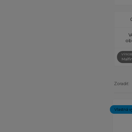
V
ob
VÝROB
Malfin
Zoradiť:
Zobrazený
Vlastná v