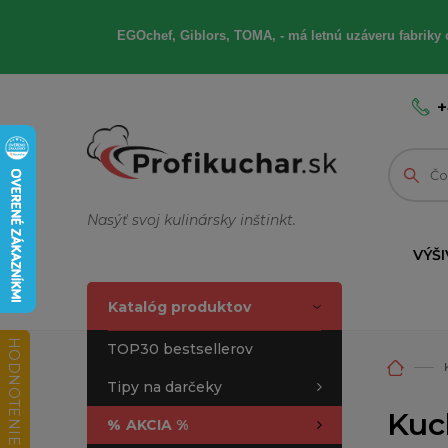
EGOchef, Giblors, TOMA, - má letnú uzáveru fabriky 
+
Nasýť svoj kulinársky inštinkt.
VÝŠI
Katalóg produktov
HODNOTENIE OBCHODU
TOP30 bestsellerov
Tipy na darčeky
Kuch
%
AKCIA %