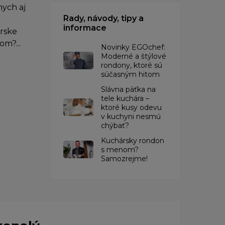
ych aj
Rady, návody, tipy a
informace
árske
om?...
Novinky EGOchef:
Moderné a štýlové
rondony, ktoré sú
súčasným hitom
Slávna päťka na
tele kuchára –
ktoré kusy odevu
v kuchyni nesmú
chýbať?
Kuchársky rondon
s menom?
Samozrejme!