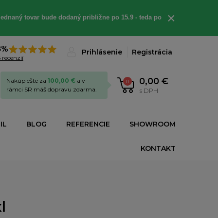
×
ednaný tovar bude dodaný približne po 15.9 - teda po
8%
Prihlásenie
Registrácia
 recenzií
0,00 €
Nakúp ešte za
100,00 €
a v
0
rámci SR máš dopravu zdarma.
s DPH
IL
BLOG
REFERENCIE
SHOWROOM
KONTAKT
l