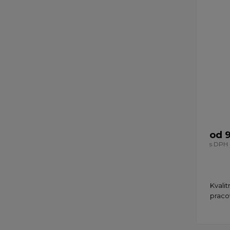
od 
s DPH
Kvali
praco