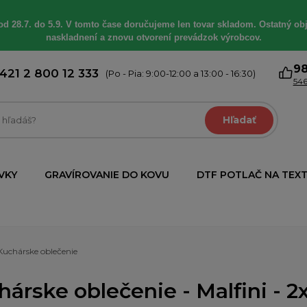
od 28.7. do 5.9. V tomto čase doručujeme len tovar skladom. Ostatný obj
naskladnení a znovu otvorení prevádzok výrobcov.
9
421 2 800 12 333
(Po - Pia: 9:00-12:00 a 13:00 - 16:30)
546
Hľadať
VKY
GRAVÍROVANIE DO KOVU
DTF POTLAČ NA TEXT
Kuchárske oblečenie
árske oblečenie - Malfini - 2x