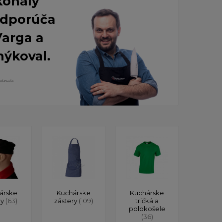
konalý
 Odporúča
Varga a
nýkoval.
árske
Kuchárske
Kuchárske
ky
(63)
zástery
(109)
tričká a
polokošele
(36)