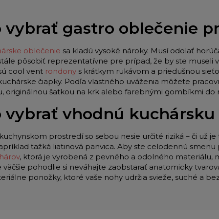
 vybrať gastro oblečenie 
árske oblečenie
sa kladú vysoké nároky. Musí odolať horúč
stále pôsobiť reprezentatívne pre prípad, že by ste museli
sú cool vent
rondony
s krátkym rukávom a priedušnou sieťo
 kuchárske čiapky. Podľa vlastného uváženia môžete pracov
u, originálnou šatkou na krk alebo farebnými gombíkmi do
 vybrať vhodnú kuchársku
kuchynskom prostredí so sebou nesie určité riziká – či už je 
apríklad ťažká liatinová panvica. Aby ste celodennú smenu p
hárov
, ktorá je vyrobená z pevného a odolného materiálu,
e väčšie pohodlie si neváhajte zaobstarať anatomicky tvar
teriálne ponožky, ktoré vaše nohy udržia svieže, suché a be