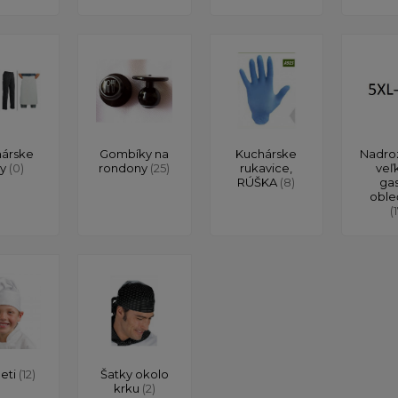
árske
Gombíky na
Kuchárske
Nadro
ty
(0)
rondony
(25)
rukavice,
veľ
RÚŠKA
(8)
ga
oble
(
deti
(12)
Šatky okolo
krku
(2)