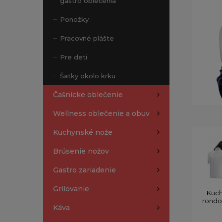
gastro oblečenia
Ponožky
Pracovné plášte
Pre deti
Šatky okolo krku
Čašnícke oblečenie
Wellness oblečenie a obuv
Kuchynské nože
Brúsenie nožov
Gastro zariadenie
Grilovanie
Kuch
rond
Káva