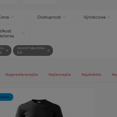
Cena
Dostupnosť
Výrobcovia
eľkosť
lečenia
CA
VEĽKOSŤ OBLEČENIA
i
2xl
Najpredávanejšie
Najlacnejšie
Najdrahšie
Na
ch 1-1 z 1 záznamu.
ýšivka