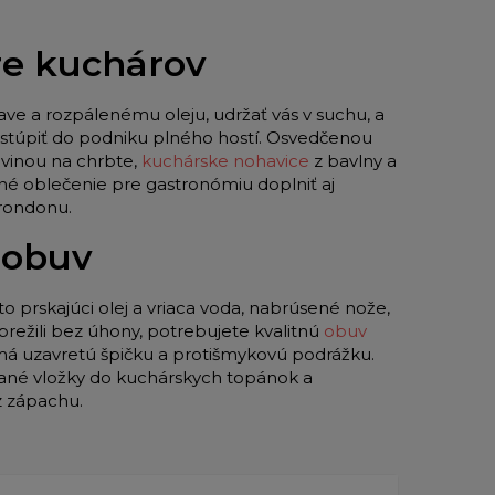
pre kuchárov
ave a rozpálenému oleju, udržať vás v suchu, a
 vstúpiť do podniku plného hostí. Osvedčenou
vinou na chrbte,
kuchárske nohavice
z bavlny a
né oblečenie pre gastronómiu doplniť aj
 rondonu.
 obuv
to prskajúci olej a vriaca voda, nabrúsené nože,
režili bez úhony, potrebujete kvalitnú
obuv
 má uzavretú špičku a protišmykovú podrážku.
ované vložky do kuchárskych topánok a
z zápachu.