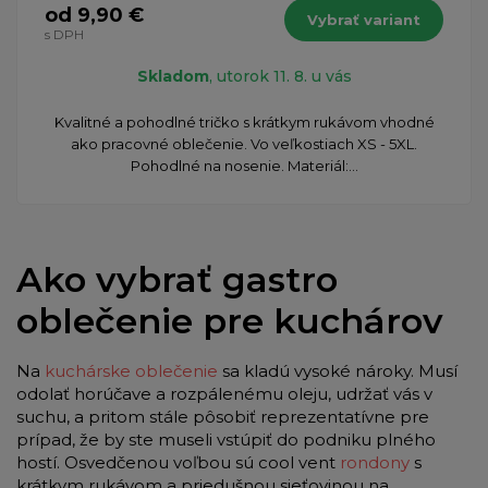
od 9,90 €
Vybrať variant
s DPH
Skladom
, utorok 11. 8. u vás
Kvalitné a pohodlné tričko s krátkym rukávom vhodné
ako pracovné oblečenie. Vo veľkostiach XS - 5XL.
Pohodlné na nosenie. Materiál:...
Ako vybrať gastro
oblečenie pre kuchárov
Na
kuchárske oblečenie
sa kladú vysoké nároky. Musí
odolať horúčave a rozpálenému oleju, udržať vás v
suchu, a pritom stále pôsobiť reprezentatívne pre
prípad, že by ste museli vstúpiť do podniku plného
hostí. Osvedčenou voľbou sú cool vent
rondony
s
krátkym rukávom a priedušnou sieťovinou na