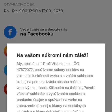
OTVÁRACIA DOBA
Po - Pia: 9:00-12:00 a 13:00 - 16:30
Vzdelávajte se a sledujte nás
na
Facebooku
Krásne produkty si priamo hovoria
o zdieľanie na
Instagrame
Na vašom súkromí nám záleží
My, spoločnosť Profi Vision s.r.o., IČO
O novinkách píšeme
47672072, používame súbory cookies na
na
Twitteri
zaistenie funkčnosti webu a s vaším súhlasom
o. i. aj na personalizáciu obsahu našich
Produkty Vám predstavujeme
webových stránok. Kliknutím na tlačidlo „Povoliť
na
Youtube
všetko“ súhlasíte s využívaním cookies a
predaním údajov o správaní na webe na
zobrazenie cielenej reklamy na sociálnych
sieťach a reklamných sieťach na ďalších