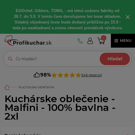
EGOchef, Giblors, TOMA, - má letnú uzáveru fabriky od
×
28.7. do 5.9. V tomto čase doručujeme len tovar skladom.
Ostatný objednaný tovar bude dodaný približne po 15.9 -
teda po naskladnení a znovu otvorení prevádzok výrobcov.
0
MENU
Hľadať
98%
546 recenzií
Kuchárske oblečenie
Kuchárske oblečenie -
Malfini - 100% bavlna -
2xl