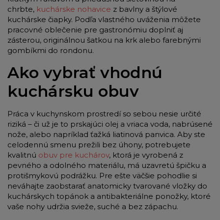
chrbte,
kuchárske nohavice
z bavlny a štýlové
kuchárske čiapky. Podľa vlastného uváženia môžete
pracovné oblečenie pre gastronómiu doplniť aj
zásterou, originálnou šatkou na krk alebo farebnými
gombíkmi do rondonu.
Ako vybrať vhodnú
kuchársku obuv
Práca v kuchynskom prostredí so sebou nesie určité
riziká – či už je to prskajúci olej a vriaca voda, nabrúsené
nože, alebo napríklad ťažká liatinová panvica. Aby ste
celodennú smenu prežili bez úhony, potrebujete
kvalitnú
obuv pre kuchárov
, ktorá je vyrobená z
pevného a odolného materiálu, má uzavretú špičku a
protišmykovú podrážku. Pre ešte väčšie pohodlie si
neváhajte zaobstarať anatomicky tvarované vložky do
kuchárskych topánok a antibakteriálne ponožky, ktoré
vaše nohy udržia svieže, suché a bez zápachu.