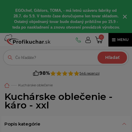
EGOchef, Giblors, TOMA, - má letnú uzáveru fabriky od
×
28.7. do 5.9. V tomto čase doručujeme len tovar skladom.
Ostatný objednaný tovar bude dodaný približne po 15.9 -
teda po naskladnení a znovu otvorení prevádzok výrobcov.
0
MENU
Hľadať
98%
546 recenzií
Kuchárske oblečenie
Kuchárske oblečenie -
káro - xxl
Popis kategórie