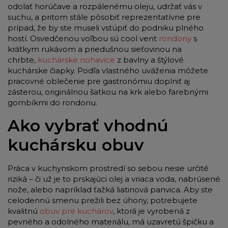
odolať horúčave a rozpálenému oleju, udržať vás v
suchu, a pritom stále pôsobiť reprezentatívne pre
prípad, že by ste museli vstúpiť do podniku plného
hostí. Osvedčenou voľbou sú cool vent
rondony
s
krátkym rukávom a priedušnou sieťovinou na
chrbte,
kuchárske nohavice
z bavlny a štýlové
kuchárske čiapky. Podľa vlastného uváženia môžete
pracovné oblečenie pre gastronómiu doplniť aj
zásterou, originálnou šatkou na krk alebo farebnými
gombíkmi do rondonu.
Ako vybrať vhodnú
kuchársku obuv
Práca v kuchynskom prostredí so sebou nesie určité
riziká – či už je to prskajúci olej a vriaca voda, nabrúsené
nože, alebo napríklad ťažká liatinová panvica. Aby ste
celodennú smenu prežili bez úhony, potrebujete
kvalitnú
obuv pre kuchárov
, ktorá je vyrobená z
pevného a odolného materiálu, má uzavretú špičku a