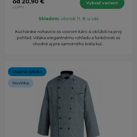
od 20,90 €
Vybrať variant
s DPH
Skladom
, utorok 11. 8. u vás
​Kuchárske nohavice so vzorom káro si obľúbiš na prvý
pohľad. Vďaka elegantnému vzhľadu a funkčnosti sú
vhodné aj pre samotného kráľa kul...
Vlastná výšivka
Novinka