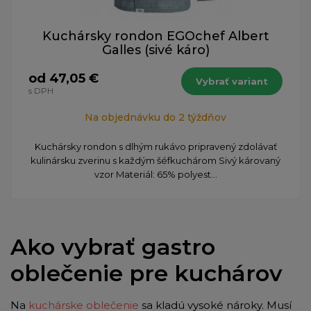
Kuchársky rondon EGOchef Albert
Galles (sivé káro)
od 47,05 €
Vybrať variant
s DPH
Na objednávku do 2 týždňov
​Kuchársky rondon s dlhým rukávo pripravený zdolávať
kulinársku zverinu s každým šéfkuchárom Sivý károvaný
vzor Materiál: 65% polyest...
Ako vybrať gastro
oblečenie pre kuchárov
Na
kuchárske oblečenie
sa kladú vysoké nároky. Musí