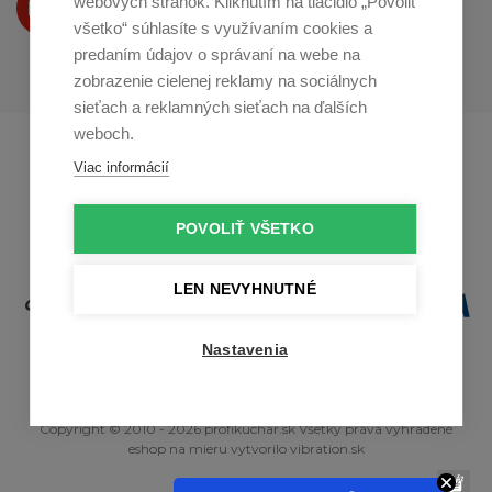
webových stránok. Kliknutím na tlačidlo „Povoliť
na
Youtube
všetko“ súhlasíte s využívaním cookies a
predaním údajov o správaní na webe na
zobrazenie cielenej reklamy na sociálnych
sieťach a reklamných sieťach na ďalších
weboch.
Profikuchař.cz
Profikoch.at
Viac informácií
Profiszakacs.hu
POVOLIŤ VŠETKO
LEN NEVYHNUTNÉ
Nastavenia
Copyright © 2010 - 2026 profikuchar.sk Všetky práva vyhradené
eshop na mieru
vytvorilo
vibration.sk