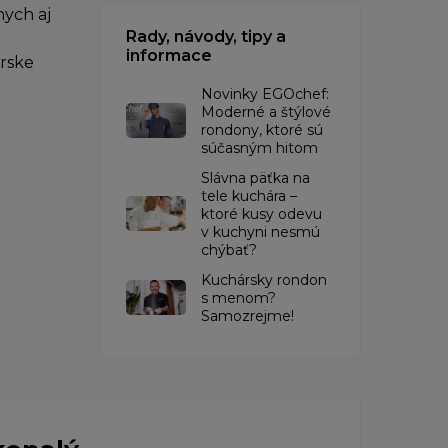
ych aj
Rady, návody, tipy a
informace
árske
Novinky EGOchef:
Moderné a štýlové
rondony, ktoré sú
súčasným hitom
Slávna päťka na
tele kuchára –
ktoré kusy odevu
v kuchyni nesmú
chýbať?
Kuchársky rondon
s menom?
Samozrejme!