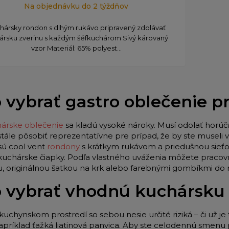
Na objednávku do 2 týždňov
chársky rondon s dlhým rukávo pripravený zdolávať
nársku zverinu s každým šéfkuchárom Sivý károvaný
vzor Materiál: 65% polyest...
 vybrať gastro oblečenie 
árske oblečenie
sa kladú vysoké nároky. Musí odolať horúč
stále pôsobiť reprezentatívne pre prípad, že by ste museli
sú cool vent
rondony
s krátkym rukávom a priedušnou sieťo
 kuchárske čiapky. Podľa vlastného uváženia môžete pracov
u, originálnou šatkou na krk alebo farebnými gombíkmi do
 vybrať vhodnú kuchársku
kuchynskom prostredí so sebou nesie určité riziká – či už je 
apríklad ťažká liatinová panvica. Aby ste celodennú smenu p