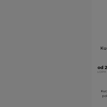
Ku
od 
s DPH
​Ku
po