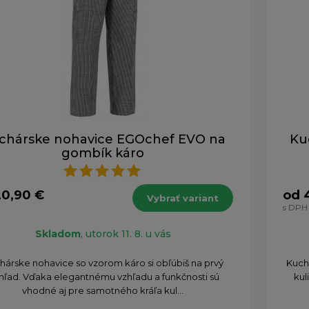
chárske nohavice EGOchef EVO na
Ku
gombík káro
20,90 €
od 
Vybrať variant
s DPH
Skladom
, utorok 11. 8. u vás
chárske nohavice so vzorom káro si obľúbiš na prvý
Kuch
hľad. Vďaka elegantnému vzhľadu a funkčnosti sú
kul
vhodné aj pre samotného kráľa kul...