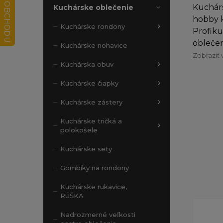
Kuchárs
Kuchárske oblečenie
hobby k
Kuchárske rondony
Profiku
oblečen
Kuchárske nohavice
Zobraziť 
Kuchárska obuv
Kuchárske čiapky
Kuchárske zástery
Kuchárske tričká a
polokošele
Kuchárske sety
Gombíky na rondony
Kuchárske rukavice,
RÚŠKA
Nadrozmerné veľkosti