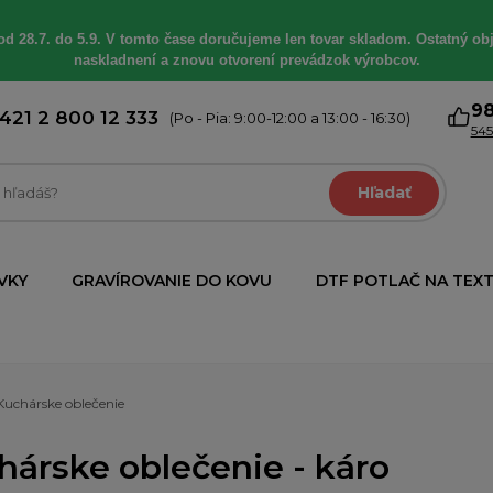
od 28.7. do 5.9. V tomto čase doručujeme len tovar skladom. Ostatný obj
naskladnení a znovu otvorení prevádzok výrobcov.
9
421 2 800 12 333
(Po - Pia: 9:00-12:00 a 13:00 - 16:30)
545
Hľadať
VKY
GRAVÍROVANIE DO KOVU
DTF POTLAČ NA TEXT
Kuchárske oblečenie
hárske oblečenie - káro