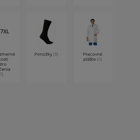
zmerné
Ponožky
(3)
Pracovné
kosti
plášte
(0)
stro
čenia
17)