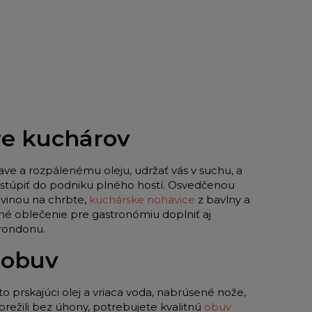
pre kuchárov
ave a rozpálenému oleju, udržať vás v suchu, a
 vstúpiť do podniku plného hostí. Osvedčenou
vinou na chrbte,
kuchárske nohavice
z bavlny a
né oblečenie pre gastronómiu doplniť aj
 rondonu.
 obuv
to prskajúci olej a vriaca voda, nabrúsené nože,
režili bez úhony, potrebujete kvalitnú
obuv