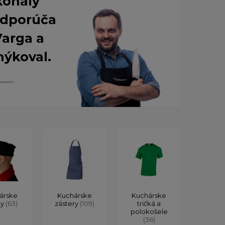
konalý
 Odporúča
Varga a
nýkoval.
árske
Kuchárske
Kuchárske
ky
(63)
zástery
(109)
tričká a
polokošele
(36)