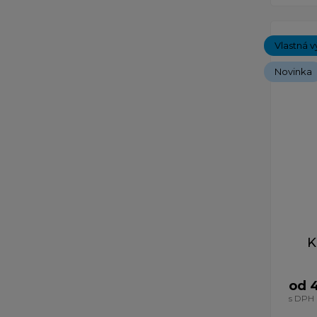
Vlastná v
Novinka
K
od 
s DPH