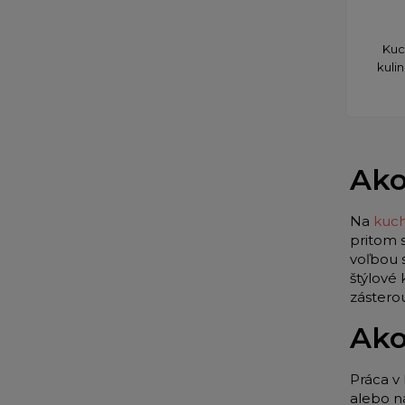
​Ku
kuli
Ako
Na
kuch
pritom 
voľbou 
štýlové
zástero
Ako
Práca v 
alebo n