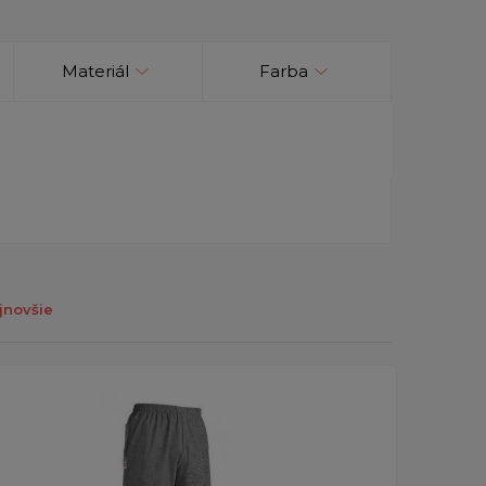
Materiál
Farba
jnovšie