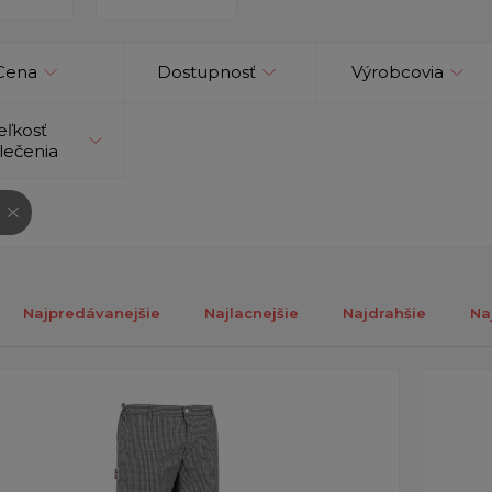
Cena
Dostupnosť
Výrobcovia
eľkosť
lečenia
Najpredávanejšie
Najlacnejšie
Najdrahšie
Na
ých 1-3 z celkovo 3 záznamov.