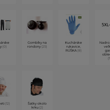
árske
Gombíky na
Kuchárske
Nadro
ty
(0)
rondony
(25)
rukavice,
veľ
RÚŠKA
(8)
ga
oble
(
deti
(12)
Šatky okolo
krku
(2)