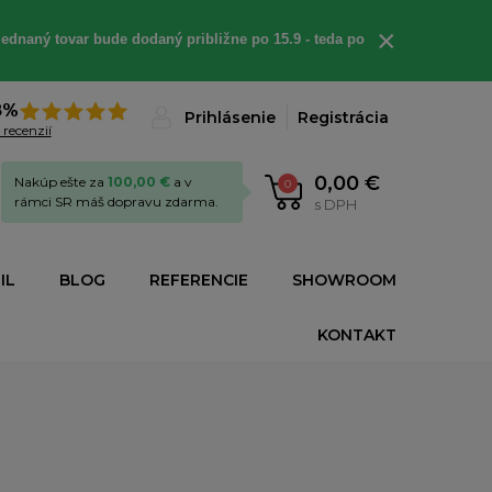
×
ednaný tovar bude dodaný približne po 15.9 - teda po
8%
Prihlásenie
Registrácia
 recenzií
0,00 €
Nakúp ešte za
100,00 €
a v
0
rámci SR máš dopravu zdarma.
s DPH
IL
BLOG
REFERENCIE
SHOWROOM
KONTAKT