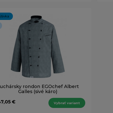
ýšivka
uchársky rondon EGOchef Albert
Galles (sivé káro)
47,05 €
Vybrať variant