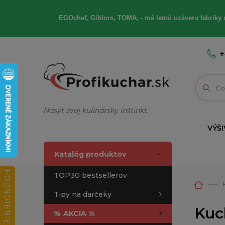
EGOchef, Giblors, TOMA, - má letnú uzáveru fabriky 
+
Nasýť svoj kulinársky inštinkt.
VÝŠI
Katalóg produktov
HODNOTENIE OBCHODU
TOP30 bestsellerov
Tipy na darčeky
Kuc
%
AKCIA %