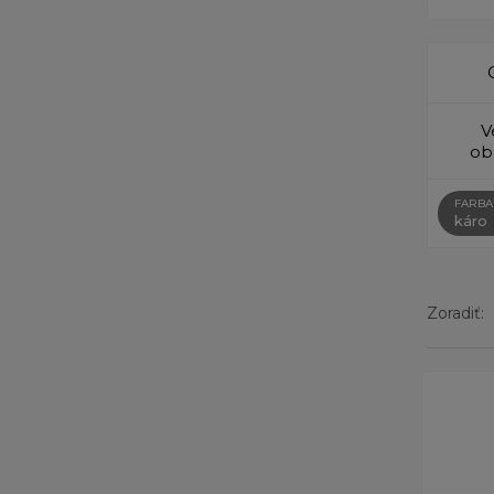
V
ob
FARBA
káro
Zoradiť:
Zobrazen