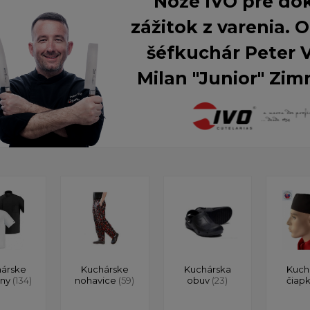
Nože IVO pre do
zážitok z varenia.
šéfkuchár Peter 
Milan "Junior" Zim
árske
Kuchárske
Kuchárska
Kuch
ony
(134)
nohavice
(59)
obuv
(23)
čiap