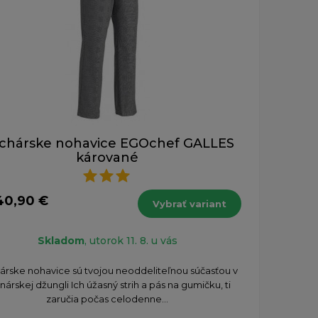
chárske nohavice EGOchef GALLES
kárované
40,90 €
Vybrať variant
Skladom
, utorok 11. 8. u vás
árske nohavice sú tvojou neoddeliteľnou súčasťou v
inárskej džungli Ich úžasný strih a pás na gumičku, ti
zaručia počas celodenne...