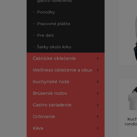
gastro oblečenia
Ponožky
Pracovné plášte
Pre deti
Šatky okolo krku
Čašnícke oblečenie
Wellness oblečenie a obuv
Kuchynské nože
Brúsenie nožov
Gastro zariadenie
Grilovanie
Kuch
rond
Káva