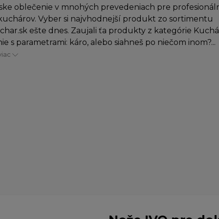
ke oblečenie v mnohých prevedeniach pre profesionáln
uchárov. Vyber si najvhodnejší produkt zo sortimentu
char.sk ešte dnes. Zaujali ťa produkty z kategórie Kuch
ie s parametrami: káro, alebo siahneš po niečom inom?...
viac