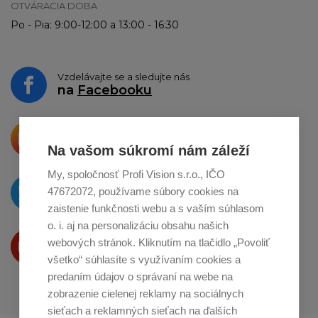
OTVÁRACIA DOBA
Po - Pia: 9:00-12:00 a 13:00 - 16:30
Vzdelávajte se a sledujte nás
na
Facebooku
Krásne produkty si priamo hovoria
o zdieľanie na
Instagrame
Na vašom súkromí nám záleží
My, spoločnosť Profi Vision s.r.o., IČO
O novinkách píšeme
47672072, používame súbory cookies na
na
Twitteri
zaistenie funkčnosti webu a s vaším súhlasom
o. i. aj na personalizáciu obsahu našich
Produkty Vám predstavujeme
webových stránok. Kliknutím na tlačidlo „Povoliť
na
Youtube
všetko“ súhlasíte s využívaním cookies a
predaním údajov o správaní na webe na
zobrazenie cielenej reklamy na sociálnych
sieťach a reklamných sieťach na ďalších