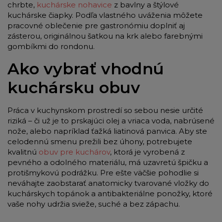
chrbte,
kuchárske nohavice
z bavlny a štýlové
kuchárske čiapky. Podľa vlastného uváženia môžete
pracovné oblečenie pre gastronómiu doplniť aj
zásterou, originálnou šatkou na krk alebo farebnými
gombíkmi do rondonu.
Ako vybrať vhodnú
kuchársku obuv
Práca v kuchynskom prostredí so sebou nesie určité
riziká – či už je to prskajúci olej a vriaca voda, nabrúsené
nože, alebo napríklad ťažká liatinová panvica. Aby ste
celodennú smenu prežili bez úhony, potrebujete
kvalitnú
obuv pre kuchárov
, ktorá je vyrobená z
pevného a odolného materiálu, má uzavretú špičku a
protišmykovú podrážku. Pre ešte väčšie pohodlie si
neváhajte zaobstarať anatomicky tvarované vložky do
kuchárskych topánok a antibakteriálne ponožky, ktoré
vaše nohy udržia svieže, suché a bez zápachu.