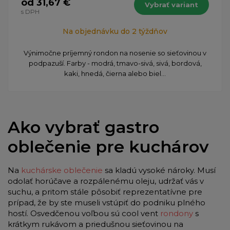
od 31,67 €
Vybrať variant
s DPH
Na objednávku do 2 týždňov
Výnimočne príjemný rondon na nosenie so sieťovinou v
podpazuší. Farby - modrá, tmavo-sivá, sivá, bordová,
kaki, hnedá, čierna alebo biel...
Ako vybrať gastro
oblečenie pre kuchárov
Na
kuchárske oblečenie
sa kladú vysoké nároky. Musí
odolať horúčave a rozpálenému oleju, udržať vás v
suchu, a pritom stále pôsobiť reprezentatívne pre
prípad, že by ste museli vstúpiť do podniku plného
hostí. Osvedčenou voľbou sú cool vent
rondony
s
krátkym rukávom a priedušnou sieťovinou na