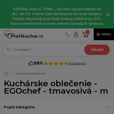
EGOchef, Giblors, TOMA, - má letnú uzáveru fabriky od
×
28.7. do 5.9. V tomto čase doručujeme len tovar skladom.
Ostatný objednaný tovar bude dodaný približne po 15.9 -
teda po naskladnení a znovu otvorení prevádzok výrobcov.
0
MENU
Hľadať
98%
545 recenzií
Kuchárske oblečenie
Kuchárske oblečenie -
EGOchef - tmavosivá - m
Popis kategórie