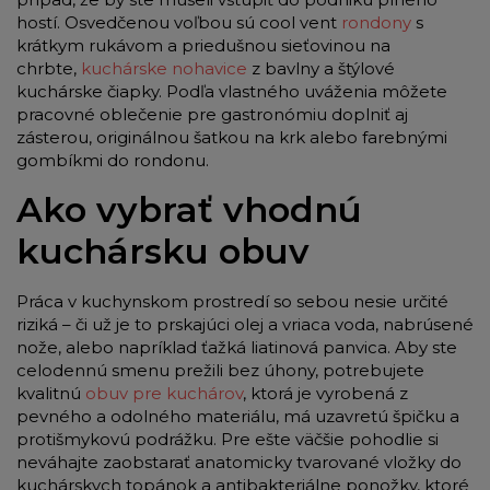
hostí. Osvedčenou voľbou sú cool vent
rondony
s
krátkym rukávom a priedušnou sieťovinou na
chrbte,
kuchárske nohavice
z bavlny a štýlové
kuchárske čiapky. Podľa vlastného uváženia môžete
pracovné oblečenie pre gastronómiu doplniť aj
zásterou, originálnou šatkou na krk alebo farebnými
gombíkmi do rondonu.
Ako vybrať vhodnú
kuchársku obuv
Práca v kuchynskom prostredí so sebou nesie určité
riziká – či už je to prskajúci olej a vriaca voda, nabrúsené
nože, alebo napríklad ťažká liatinová panvica. Aby ste
celodennú smenu prežili bez úhony, potrebujete
kvalitnú
obuv pre kuchárov
, ktorá je vyrobená z
pevného a odolného materiálu, má uzavretú špičku a
protišmykovú podrážku. Pre ešte väčšie pohodlie si
neváhajte zaobstarať anatomicky tvarované vložky do
kuchárskych topánok a antibakteriálne ponožky, ktoré