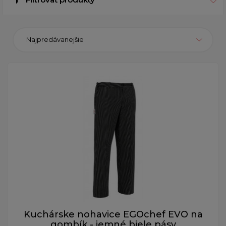
Najpredávanejšie
Kuchárske nohavice EGOchef EVO na
gombík - jemné biele pásy