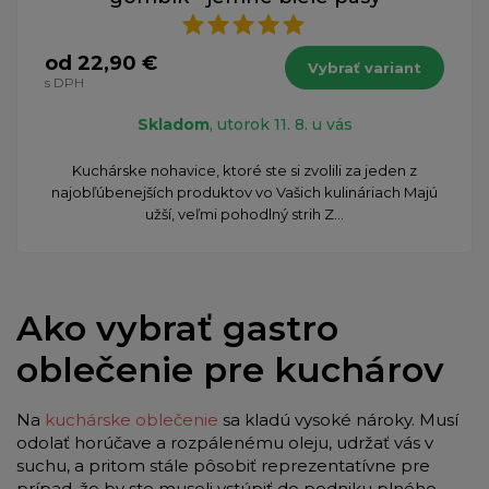
od 22,90 €
Vybrať variant
s DPH
Skladom
, utorok 11. 8. u vás
Kuchárske nohavice, ktoré ste si zvolili za jeden z
najobľúbenejších produktov vo Vašich kulináriach Majú
užší, veľmi pohodlný strih Z...
Ako vybrať gastro
oblečenie pre kuchárov
Na
kuchárske oblečenie
sa kladú vysoké nároky. Musí
odolať horúčave a rozpálenému oleju, udržať vás v
suchu, a pritom stále pôsobiť reprezentatívne pre
prípad, že by ste museli vstúpiť do podniku plného