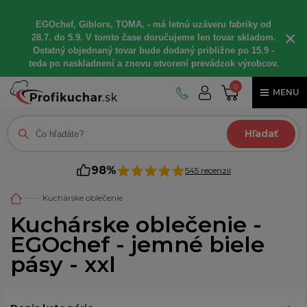
EGOchef, Giblors, TOMA, - má letnú uzáveru fabriky od
×
28.7. do 5.9. V tomto čase doručujeme len tovar skladom.
Ostatný objednaný tovar bude dodaný približne po 15.9 -
teda po naskladnení a znovu otvorení prevádzok výrobcov.
0
MENU
Hľadať
98%
545 recenzií
Kuchárske oblečenie
Kuchárske oblečenie -
EGOchef - jemné biele
pásy - xxl