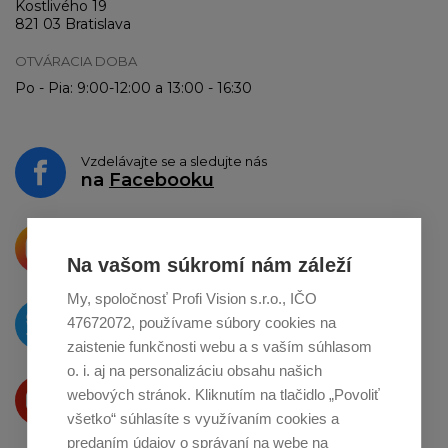
Kostlivého 19
821 03 Bratislava
OTVÁRACIA DOBA
Po - Pia: 9:00-12:00 a 13:00 - 16:30
Vzdelávajte se a sledujte nás
na
Facebooku
Krásne produkty si priamo hovoria
o zdieľanie na
Instagrame
Na vašom súkromí nám záleží
My, spoločnosť Profi Vision s.r.o., IČO
O novinkách píšeme
47672072, používame súbory cookies na
na
Twitteri
zaistenie funkčnosti webu a s vaším súhlasom
o. i. aj na personalizáciu obsahu našich
Produkty Vám predstavujeme
webových stránok. Kliknutím na tlačidlo „Povoliť
na
Youtube
všetko“ súhlasíte s využívaním cookies a
predaním údajov o správaní na webe na