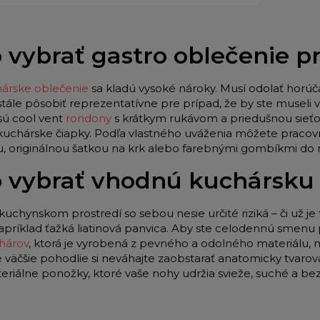
 vybrať gastro oblečenie 
árske oblečenie
sa kladú vysoké nároky. Musí odolať horúč
stále pôsobiť reprezentatívne pre prípad, že by ste museli
sú cool vent
rondony
s krátkym rukávom a priedušnou sieťo
 kuchárske čiapky. Podľa vlastného uváženia môžete pracov
u, originálnou šatkou na krk alebo farebnými gombíkmi do
 vybrať vhodnú kuchársku
kuchynskom prostredí so sebou nesie určité riziká – či už je 
apríklad ťažká liatinová panvica. Aby ste celodennú smenu p
hárov
, ktorá je vyrobená z pevného a odolného materiálu,
e väčšie pohodlie si neváhajte zaobstarať anatomicky tvar
teriálne ponožky, ktoré vaše nohy udržia svieže, suché a be