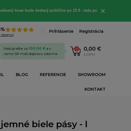
×
ednaný tovar bude dodaný približne po 15.9 - teda po
8%
Prihlásenie
Registrácia
 recenzií
0,00 €
Nakúp ešte za
100,00 €
a v
0
rámci SR máš dopravu zdarma.
s DPH
IL
BLOG
REFERENCIE
SHOWROOM
KONTAKT
jemné biele pásy - l