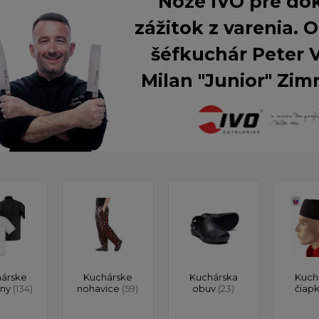
Nože IVO pre do
zážitok z varenia.
šéfkuchár Peter 
Milan "Junior" Zim
árske
Kuchárske
Kuchárska
Kuch
ony
(134)
nohavice
(59)
obuv
(23)
čiap