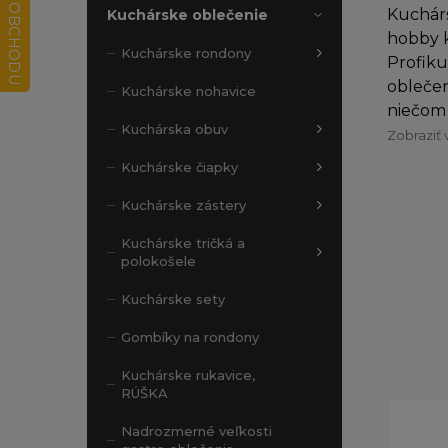
Kuchárs
Kuchárske oblečenie
hobby k
Kuchárske rondony
Profiku
oblečen
Kuchárske nohavice
niečom 
Kuchárska obuv
Zobraziť 
Kuchárske čiapky
Kuchárske zástery
Kuchárske tričká a
polokošele
Kuchárske sety
Gombíky na rondony
Kuchárske rukavice,
RÚŠKA
Nadrozmerné veľkosti