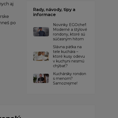
ych aj
Rady, návody, tipy a
informace
árske
ahneš po
Novinky EGOchef:
Moderné a štýlové
rondony, ktoré sú
súčasným hitom
Slávna päťka na
tele kuchára –
ktoré kusy odevu
v kuchyni nesmú
chýbať?
Kuchársky rondon
s menom?
Samozrejme!