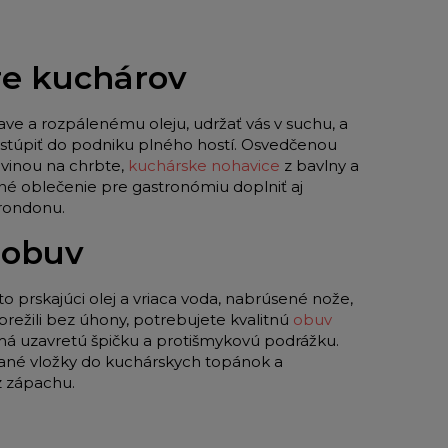
pre kuchárov
ave a rozpálenému oleju, udržať vás v suchu, a
 vstúpiť do podniku plného hostí. Osvedčenou
vinou na chrbte,
kuchárske nohavice
z bavlny a
né oblečenie pre gastronómiu doplniť aj
 rondonu.
 obuv
to prskajúci olej a vriaca voda, nabrúsené nože,
režili bez úhony, potrebujete kvalitnú
obuv
 má uzavretú špičku a protišmykovú podrážku.
ované vložky do kuchárskych topánok a
z zápachu.