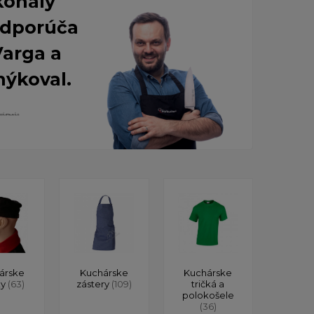
konalý
 Odporúča
Varga a
nýkoval.
árske
Kuchárske
Kuchárske
ky
(63)
zástery
(109)
tričká a
polokošele
(36)