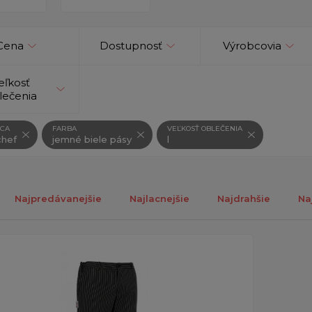
Cena
Dostupnosť
Výrobcovia
eľkosť
lečenia
CA
FARBA
VEĽKOSŤ OBLEČENIA
hef
jemné biele pásy
l
Najpredávanejšie
Najlacnejšie
Najdrahšie
Na
ch 1-1 z 1 záznamu.