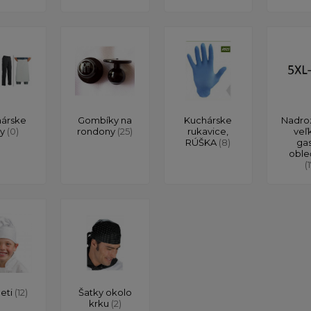
árske
Gombíky na
Kuchárske
Nadro
ty
(0)
rondony
(25)
rukavice,
veľ
RÚŠKA
(8)
ga
oble
(
deti
(12)
Šatky okolo
krku
(2)