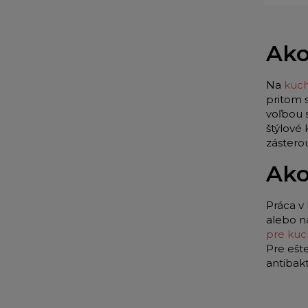
Ako
Na
kuch
pritom 
voľbou 
štýlové
zástero
Ako
Práca v 
alebo n
pre kuc
Pre ešt
antibak