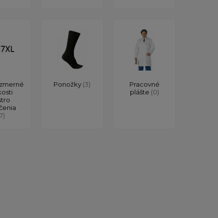
zmerné
Ponožky
(3)
Pracovné
kosti
plášte
(0)
stro
čenia
17)