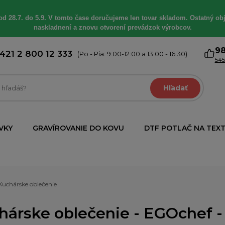
od 28.7. do 5.9. V tomto čase doručujeme len tovar skladom. Ostatný obj
naskladnení a znovu otvorení prevádzok výrobcov.
9
421 2 800 12 333
(Po - Pia: 9:00-12:00 a 13:00 - 16:30)
545
Hľadať
VKY
GRAVÍROVANIE DO KOVU
DTF POTLAČ NA TEXT
Kuchárske oblečenie
hárske oblečenie - EGOchef - 