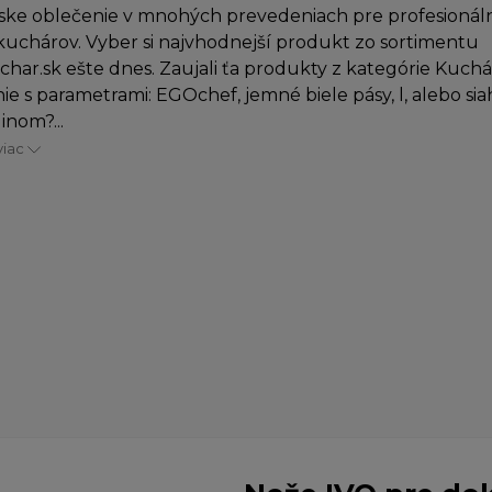
ke oblečenie v mnohých prevedeniach pre profesionáln
uchárov. Vyber si najvhodnejší produkt zo sortimentu
char.sk ešte dnes. Zaujali ťa produkty z kategórie Kuch
ie s parametrami: EGOchef, jemné biele pásy, l, alebo si
inom?...
viac