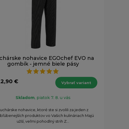
chárske nohavice EGOchef EVO na
gombík - jemné biele pásy
22,90 €
Vybrať variant
Skladom
, piatok 7. 8. u vás
uchárske nohavice, ktoré ste si zvolili za jeden z
bľúbenejších produktov vo Vašich kulináriach Majú
užší, veľmi pohodlný strih Z...