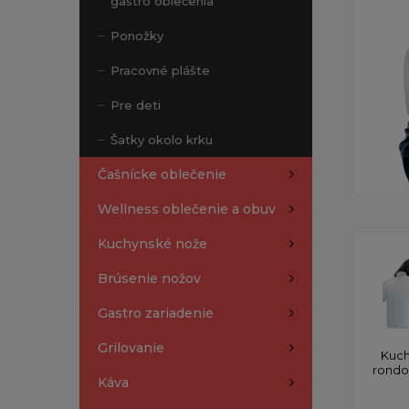
gastro oblečenia
Ponožky
Pracovné plášte
Pre deti
Šatky okolo krku
Čašnícke oblečenie
Wellness oblečenie a obuv
Kuchynské nože
Brúsenie nožov
Gastro zariadenie
Grilovanie
Kuch
rond
Káva