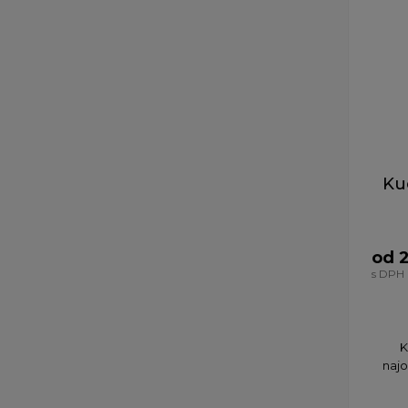
Ku
od 
s DPH
K
najo