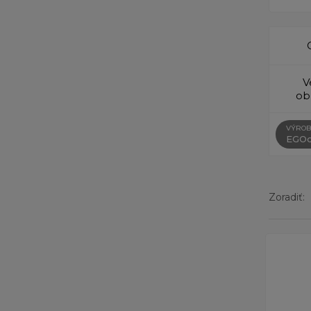
V
ob
VÝROB
EGOc
Zoradiť:
Zobrazený