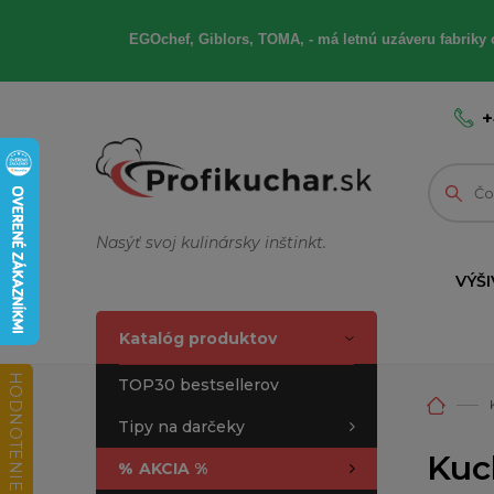
EGOchef, Giblors, TOMA, - má letnú uzáveru fabriky 
+
Nasýť svoj kulinársky inštinkt.
VÝŠI
Katalóg produktov
HODNOTENIE OBCHODU
TOP30 bestsellerov
Tipy na darčeky
Kuc
%
AKCIA %