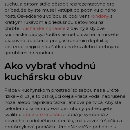
suchu, a pritom stále pôsobiť reprezentatívne pre
prípad, že by ste museli vstúpiť do podniku plného
hostí. Osvedčenou voľbou sú cool vent
rondony
s
krátkym rukávom a priedušnou sieťovinou na
chrbte,
kuchárske nohavice
z bavlny a štýlové
kuchárske čiapky. Podľa vlastného uváženia môžete
pracovné oblečenie pre gastronómiu doplniť aj
zásterou, originálnou šatkou na krk alebo farebnými
gombíkmi do rondonu.
Ako vybrať vhodnú
kuchársku obuv
Práca v kuchynskom prostredí so sebou nesie určité
riziká – či už je to prskajúci olej a vriaca voda, nabrúsené
nože, alebo napríklad ťažká liatinová panvica. Aby ste
celodennú smenu prežili bez úhony, potrebujete
kvalitnú
obuv pre kuchárov
, ktorá je vyrobená z
pevného a odolného materiálu, má uzavretú špičku a
protišmykovú podrážku. Pre ešte väčšie pohodlie si