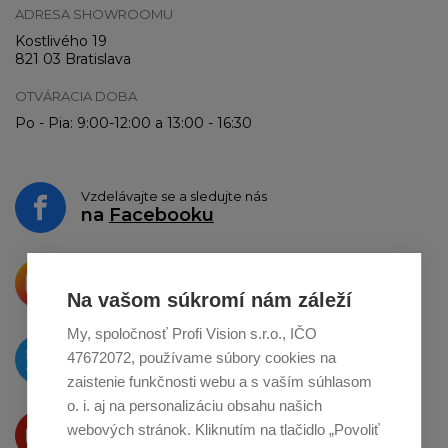
ADRESA SHOWROOMU
Kostlivého 19
821 03 Bratislava
OTVÁRACIA DOBA
Po - Pia: 9:00-12:00 a 13:00 - 16:30
Vzdelávajte se a sledujte nás
na
Facebooku
Krásne produkty si priamo hovoria
o zdieľanie na
Instagrame
Na vašom súkromí nám záleží
My, spoločnosť Profi Vision s.r.o., IČO
O novinkách píšeme
47672072, používame súbory cookies na
na
Twitteri
zaistenie funkčnosti webu a s vaším súhlasom
o. i. aj na personalizáciu obsahu našich
Produkty Vám predstavujeme
webových stránok. Kliknutím na tlačidlo „Povoliť
na
Youtube