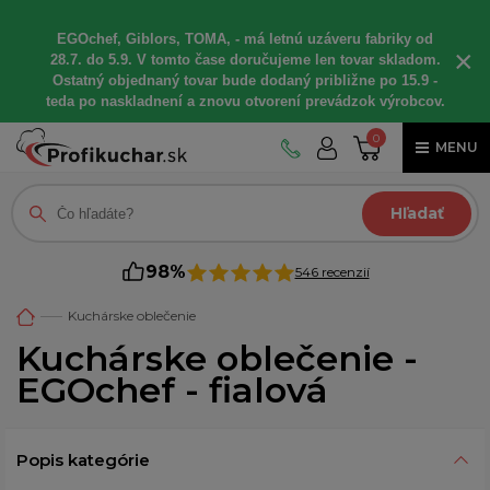
EGOchef, Giblors, TOMA, - má letnú uzáveru fabriky od
×
28.7. do 5.9. V tomto čase doručujeme len tovar skladom.
Ostatný objednaný tovar bude dodaný približne po 15.9 -
teda po naskladnení a znovu otvorení prevádzok výrobcov.
0
MENU
Hľadať
98%
546 recenzií
Kuchárske oblečenie
Kuchárske oblečenie -
EGOchef - fialová
Popis kategórie