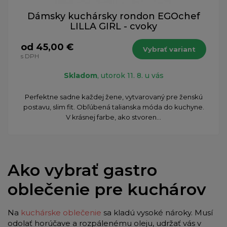
Dámsky kuchársky rondon EGOchef
LILLA GIRL - cvoky
od 45,00 €
Vybrať variant
s DPH
Skladom
, utorok 11. 8. u vás
Perfektne sadne každej žene, vytvarovaný pre ženskú
postavu, slim fit. Obľúbená talianska móda do kuchyne.
V krásnej farbe, ako stvoren...
Ako vybrať gastro
oblečenie pre kuchárov
Na
kuchárske oblečenie
sa kladú vysoké nároky. Musí
odolať horúčave a rozpálenému oleju, udržať vás v