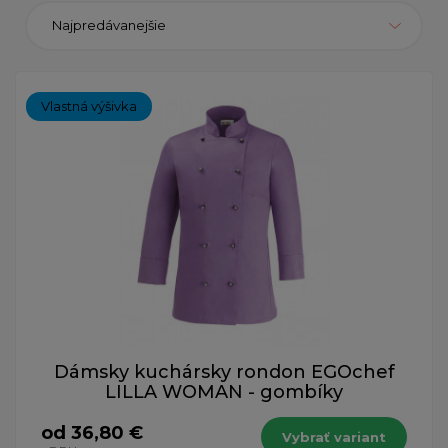
Najpredávanejšie
Vlastná výšivka
Dámsky kuchársky rondon EGOchef
LILLA WOMAN - gombíky
od 36,80 €
Vybrať variant