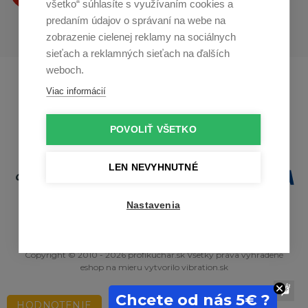
všetko“ súhlasíte s využívaním cookies a
predaním údajov o správaní na webe na
zobrazenie cielenej reklamy na sociálnych
sieťach a reklamných sieťach na ďalších
weboch.
Profikuchař.cz
Profikoch.at
Viac informácií
Profiszakacs.hu
POVOLIŤ VŠETKO
LEN NEVYHNUTNÉ
Nastavenia
Copyright © 2010 - 2026 profikuchar.sk Všetky práva vyhradené
eshop na mieru
vytvorilo
vibration.sk
Chcete od nás 5€ ?
HODNOTENIE